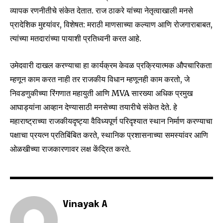
SUBSCRIBE
व्यापक रणनीतीचे संकेत देतात. राज ठाकरे यांच्या नेतृत्वाखाली मनसे
प्रादेशिक मुद्द्यांवर, विशेषत: मराठी माणसाच्या कल्याण आणि रोजगाराबाबत,
I've read and accept the
Privacy Policy
.
त्यांच्या मतदारांच्या पायाशी प्रतिध्वनी करत आहे.
उमेदवारी दाखल करण्याचा हा कार्यक्रम केवळ प्रक्रियात्मक औपचारिकता
6,300
32,111
75
म्हणून काम करत नाही तर राजकीय विधान म्हणूनही काम करतो, जे
Fans
Followers
Followers
निवडणुकीच्या रिंगणात महायुती आणि MVA सारख्या अधिक प्रमुख
आघाड्यांना आव्हान देण्यासाठी मनसेच्या तयारीचे संकेत देते. हे
महाराष्ट्राच्या राजकीयदृष्ट्या वैविध्यपूर्ण परिदृश्यात स्थान निर्माण करण्याचा
पक्षाचा प्रयत्न प्रतिबिंबित करते, स्थानिक प्रशासनाच्या समस्यांवर आणि
ओळखीच्या राजकारणावर लक्ष केंद्रित करते.
Vinayak A