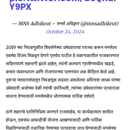
Y9PX
— MNS Adhikrut – मनसे अधिकृत (@mnsadhikrut)
October 24, 2024
2019 च्या निवडणुकीत शिवसेनेच्या उमेदवाराचा पराभव करून मनसेला
Join our community of
एकमेव विजय मिळवून देणारे प्रमोद पाटील हे तळागाळातील राजकारणात
SUBSCRIBERS and be part of the
सक्रियपणे सहभागी झाले आहेत, त्यांनी कल्याण ग्रामीणमधील खड्डे,
conversation.
कचरा व्यवस्थापन आणि रोजगाराच्या प्रश्नांवर लक्ष केंद्रित केले आहे.
To subscribe, simply enter your email address on our website
दुसऱ्या मतदारसंघातून निवडणूक लढवत असलेल्या अविनाश जाधव यांच्या
or click the subscribe button below. Don't worry, we respect
उमेदवारी अर्जाच्या वेळी त्यांची उपस्थिती, त्यांच्या उमेदवारांच्या प्रचाराला
your privacy and won't spam your inbox. Your information is
safe with us.
चालना देण्यासाठी मनसेमधील धोरणात्मक पाठिंबा दर्शवते.
ठाणे शहराचे प्रतिनिधित्व करणारे राजसाहेब, या कार्यक्रमात सामील
होऊन, एकसंध आघाडीची योजना आखण्यासाठी आणि पाठिंबा
मिळविण्यासाठी स्थानिक नेत्यांच्या प्रभावाचा लाभ घेण्यासाठी मनसेच्या