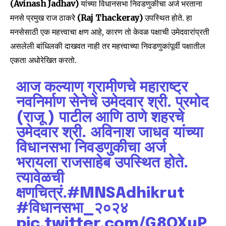
(Avinash Jadhav)
यांच्या विधानसभा निवडणुकीचा अर्ज भरताना
मनसे प्रमुख राज ठाकरे
(Raj Thackeray)
उपस्थित होते. हा
मनसेसाठी एक महत्त्वाचा क्षण आहे, कारण तो केवळ पक्षाची उमेदवारांप्रती
असलेली बांधिलकी दाखवत नाही तर महत्त्वाच्या निवडणुकांपूर्वी पक्षातील
एकता अधोरेखित करतो.
आज कल्याण ग्रामीणचे महाराष्ट्र
नवनिर्माण सेनेचे उमेदवार श्री. प्रमोद
(राजू ) पाटील आणि ठाणे शहरचे
उमेदवार श्री. अविनाश जाधव यांच्या
विधानसभा निवडणुकीचा अर्ज
भरायला राजसाहेब उपस्थित होते.
त्यावेळची
क्षणचित्रं.
#MNSAdhikrut
#विधानसभा_२०२४
pic.twitter.com/G8QXuP