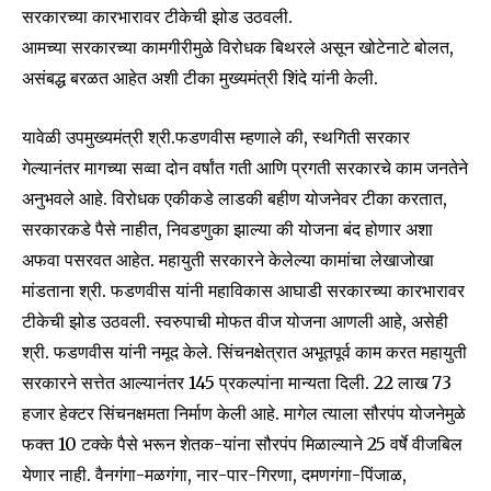
सरकारच्या कारभारावर टीकेची झोड उठवली.
आमच्या सरकारच्या कामगीरीमुळे विरोधक बिथरले असून खोटेनाटे बोलत,
असंबद्ध बरळत आहेत अशी टीका मुख्यमंत्री शिंदे यांनी केली.
SUBSCRIBE
यावेळी उपमुख्यमंत्री श्री.फडणवीस म्हणाले की, स्थगिती सरकार
गेल्यानंतर मागच्या सव्वा दोन वर्षांत गती आणि प्रगती सरकारचे काम जनतेने
I've read and accept the
Privacy Policy
.
अनुभवले आहे. विरोधक एकीकडे लाडकी बहीण योजनेवर टीका करतात,
सरकारकडे पैसे नाहीत, निवडणुका झाल्या की योजना बंद होणार अशा
अफवा पसरवत आहेत. महायुती सरकारने केलेल्या कामांचा लेखाजोखा
6,300
32,111
75
मांडताना श्री. फडणवीस यांनी महाविकास आघाडी सरकारच्या कारभारावर
Fans
Followers
Followers
टीकेची झोड उठवली. स्वरुपाची मोफत वीज योजना आणली आहे, असेही
श्री. फडणवीस यांनी नमूद केले. सिंचनक्षेत्रात अभूतपूर्व काम करत महायुती
सरकारने सत्तेत आल्यानंतर 145 प्रकल्पांना मान्यता दिली. 22 लाख 73
हजार हेक्टर सिंचनक्षमता निर्माण केली आहे. मागेल त्याला सौरपंप योजनेमुळे
फक्त 10 टक्के पैसे भरून शेतक-यांना सौरपंप मिळाल्याने 25 वर्षे वीजबिल
येणार नाही. वैनगंगा-मळगंगा, नार-पार-गिरणा, दमणगंगा-पिंजाळ,