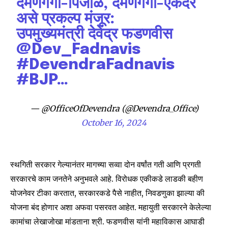
दमणगंगा-पिंजाळ, दमणगंगा-एकदरे
असे प्रकल्प मंजूर:
उपमुख्यमंत्री देवेंद्र फडणवीस
@Dev_Fadnavis
#DevendraFadnavis
#BJP
…
— @OfficeOfDevendra (@Devendra_Office)
October 16, 2024
Join our community of
SUBSCRIBERS and be part of the
स्थगिती सरकार गेल्यानंतर मागच्या सव्वा दोन वर्षांत गती आणि प्रगती
conversation.
सरकारचे काम जनतेने अनुभवले आहे. विरोधक एकीकडे लाडकी बहीण
योजनेवर टीका करतात, सरकारकडे पैसे नाहीत, निवडणुका झाल्या की
To subscribe, simply enter your email address on our website
or click the subscribe button below. Don't worry, we respect
योजना बंद होणार अशा अफवा पसरवत आहेत. महायुती सरकारने केलेल्या
your privacy and won't spam your inbox. Your information is
कामांचा लेखाजोखा मांडताना श्री. फडणवीस यांनी महाविकास आघाडी
safe with us.