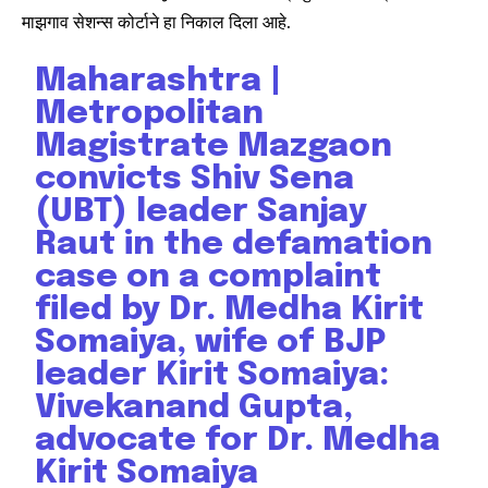
माझगाव सेशन्स कोर्टाने हा निकाल दिला आहे.
Maharashtra |
Metropolitan
Magistrate Mazgaon
convicts Shiv Sena
(UBT) leader Sanjay
Raut in the defamation
case on a complaint
filed by Dr. Medha Kirit
Somaiya, wife of BJP
leader Kirit Somaiya:
Join our community of
Vivekanand Gupta,
SUBSCRIBERS and be part of the
advocate for Dr. Medha
conversation.
Kirit Somaiya