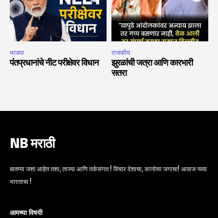
भाजपा
राजकीय
पंतप्रधानांचे नीट परीक्षेवर विधान
झुरळांची जत्रा आणि कारभारी
सतरा
NB मराठी
बातम्या जशा आहेत तशा, ताज्या आणि तर्कसंगत ! विचार देशाचा, कानोसा जगाचा! आवाज नव्या
भारताचा !
आमच्या विषयी