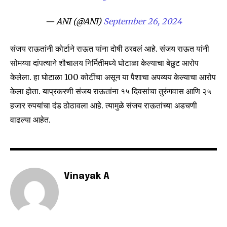
To subscribe, simply enter your email address on our website
or click the subscribe button below. Don't worry, we respect
— ANI (@ANI)
September 26, 2024
your privacy and won't spam your inbox. Your information is
safe with us.
संजय राऊतांनी कोर्टाने राऊत यांना दोषी ठरवलं आहे. संजय राऊत यांनी
सोमय्या दांपत्याने शौचालय निर्मितीमध्ये घोटाळा केल्याचा बेछुट आरोप
केलेला. हा घोटाळा 100 कोटींचा असून या पैशाचा अपव्यय केल्याचा आरोप
केला होता. याप्रकरणी संजय राऊतांना १५ दिवसांचा तुरुंगवास आणि २५
SUBSCRIBE
हजार रुपयांचा दंड ठोठावला आहे. त्यामुळे संजय राऊतांच्या अडचणी
वाढल्या आहेत.
I've read and accept the
Privacy Policy
.
6,300
32,111
75
Vinayak A
Fans
Followers
Followers