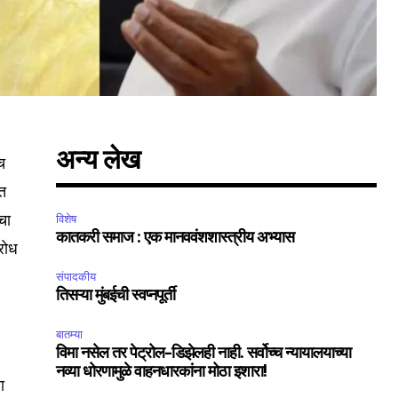
अन्य लेख
च
ोत
SUBSCRIBE
चा
विशेष
कातकरी समाज : एक मानववंशशास्त्रीय अभ्यास
िरोध
ccept the
Privacy Policy
.
संपादकीय
तिसऱ्या मुंबईची स्वप्नपूर्ती
बातम्या
विमा नसेल तर पेट्रोल-डिझेलही नाही. सर्वोच्च न्यायालयाच्या
नव्या धोरणामुळे वाहनधारकांना मोठा इशारा!
75
ा