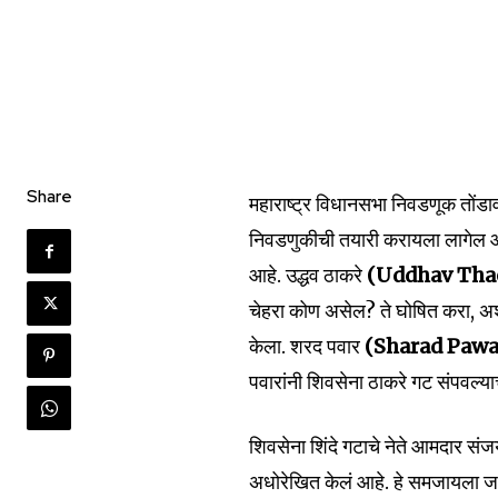
Join our commu
SUBSCRIBERS an
Share
महाराष्ट्र विधानसभा निवडणूक तोंडा
of the conversa
निवडणुकीची तयारी करायला लागेल आहेत
आहे. उद्धव ठाकरे
(Uddhav Tha
To subscribe, simply enter your e
the subscribe button below. Don'
चेहरा कोण असेल? ते घोषित करा, अशी 
won't spam your inbox. Your infor
केला. शरद पवार
(Sharad Paw
पवारांनी शिवसेना ठाकरे गट संपवल्
शिवसेना शिंदे गटाचे नेते आमदार संजय 
6,300
अधोरेखित केलं आहे. हे समजायला जास्त