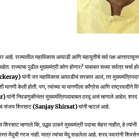
nity of
d be part
वर आहे. राज्यातील महाविकास आघाडी आणि महायुतीचे सर्व पक्ष आत्तापासून
tion.
. राज्याचा पुढील मुख्यमंत्री कोण होणार? याबाबत सध्या सर्वत्र चर्चा ह
ckeray)
यांनी जर महाविकास आघाडीचं सरकार आलं, तर मुख्यमंत्रिपदा
mail address on our website or click
t worry, we respect your privacy and
मागणी केली होती. पण, त्यांच्या या मागणीला काँग्रेस आणि राष्ट्रवादीने व
I've read and a
mation is safe with us.
ar)
यांनी निवडणुकीनंतर मुख्यमंत्रिपदाबाबत ठरवू असं म्हणाले आहेत. शरद
याचं संजय शिरसाट
(Sanjay Shirsat)
यांनी म्हटलं आहे.
शिरसाट म्हणाले कि, उद्धव ठाकरे मुख्यमंत्री पदाचा चेहरा नाहीत, हे त्यांनी
32,111
 मेंदूची गरज नाही. मात्र त्यांचा मेंदू सडलेला आहे. शरद पवारांनी शिवसेन