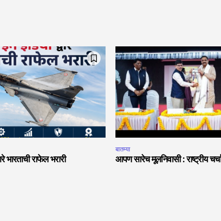
बातम्या
वारे भारताची राफेल भरारी
आपण सारेच मूलनिवासी : राष्ट्रीय चर्