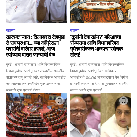
बातम्या
बातम्या
काव्यगत न्याय : विलासराव देशमुख
‘कुर्बानी देगा कौन?’ मविआच्या
ते राम प्रधान… ज्या काँग्रेसला
राज्यसभा आणि विधानपरिषद
पवारांनी वारंवार हरवलं, आज
उमेदवारीवरून भाजपचा खोचक
त्यांच्याच दारात जाण्याची वेळ
टोला!
मुंबई : आगामी राज्यसभा आणि विधानपरिषद
मुंबई : आगामी राज्यसभा आणि विधानपरिषद
निवडणुकांच्या पार्श्वभूमीवर राज्यातील राजकीय
निवडणुकांच्या पार्श्वभूमीवर महाविकास
वातावरण तापू लागले आहे. महाविकास आघाडीत
आघाडीमध्ये (MVA) जागावाटपाचा पेच निर्माण
जागावाटपावरून रस्सीखेच सुरू असतानाच,
होण्याची शक्यता आहे. याच मुद्द्यावरून भारतीय
भाजपचे मुख्य प्रवक्ते केशव...
जनता पक्षाचे मुख्य प्रवक्ते...