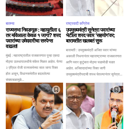
Join our community of
SUBSCRIBERS and be part of the
conversation.
बातम्या
राष्ट्रवादी काँग्रेस
To subscribe, simply enter your email address on our website
राज्यसभा निवडणूक : महायुतीला ६
उपमुख्यमंत्री सुनेत्रा पवारांच्या
or click the subscribe button below. Don't worry, we respect
तर मविआला केवळ १ जागा? शरद
भेटीला शरद पवार ‘सहयोग’वर;
your privacy and won't spam your inbox. Your information is
पवारांच्या उमेदवारीचा सस्पेन्स
बारामतीत खलबतं सुरू
safe with us.
वाढला!
बारामती : उपमुख्यमंत्री अजित पवार यांच्या
मुंबई : महाराष्ट्रातील राजकारणात पुन्हा एकदा
अकाली निधनानंतर महाराष्ट्राच्या राजकारणात
मोठ्या उलथापालथीचे संकेत मिळत आहेत. येत्या
आणि पवार कुटुंबात मोठ्या घडामोडी घडत
२ एप्रिल रोजी राज्यसभेच्या सात जागा रिक्त
आहेत. अजितदादांच्या रिक्त जागी
होत असून, विधानसभेतील बदललेल्या
उपमुख्यमंत्रीपदाची शपथ घेतल्यानंतर सुनेत्रा...
संख्याबळामुळे...
SUBSCRIBE
I've read and accept the
Privacy Policy
.
6,300
32,111
75
Fans
Followers
Followers