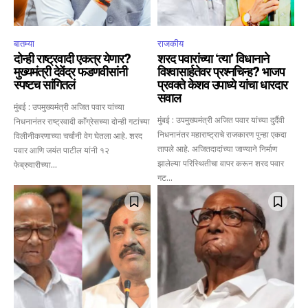
बातम्या
राजकीय
दोन्ही राष्ट्रवादी एकत्र येणार?
शरद पवारांच्या ‘त्या’ विधानाने
मुख्यमंत्री देवेंद्र फडणवीसांनी
विश्वासार्हतेवर प्रश्नचिन्ह? भाजप
स्पष्टच सांगितलं
प्रवक्ते केशव उपाध्ये यांचा धारदार
सवाल
मुंबई : उपमुख्यमंत्री अजित पवार यांच्या
मुंबई : उपमुख्यमंत्री अजित पवार यांच्या दुर्दैवी
निधनानंतर राष्ट्रवादी काँग्रेसच्या दोन्ही गटांच्या
निधनानंतर महाराष्ट्राचे राजकारण पुन्हा एकदा
विलीनीकरणाच्या चर्चांनी वेग घेतला आहे. शरद
तापले आहे. अजितदादांच्या जाण्याने निर्माण
पवार आणि जयंत पाटील यांनी १२
झालेल्या परिस्थितीचा वापर करून शरद पवार
फेब्रुवारीच्या...
गट...