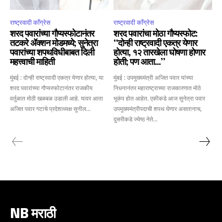
राष्ट्रवादी काँग्रेस
राष्ट्रवादी काँग्रेस
शरद पवारांच्या गौप्यस्फोटानंतर
शरद पवारांचा मोठा गौप्यस्फोट:
तटकरे ॲक्शन मोडमध्ये; सुनेत्रा
“दोन्ही राष्ट्रवादी एकत्र येणार
पवारांच्या शपथविधीबाबत दिली
होत्या, १२ तारखेला घोषणा होणार
महत्त्वाची माहिती
होती; पण आता…”
मुंबई : दोन्ही राष्ट्रवादी एकत्र येणार होत्या, या
मुंबई : उपमुख्यमंत्री अजित पवार यांच्या
शरद पवारांच्या गौप्यस्फोटानंतर राजकीय
निधनानंतर महाराष्ट्राच्या राजकारणात मोठे
वर्तुळात मोठी खळबळ उडाली आहे. यावर आता
भूकंप होत आहेत. एकीकडे आज सुनेत्रा पवार
अजित पवार गटाचे प्रदेशाध्यक्ष सुनील...
उपमुख्यमंत्रीपदाची शपथ घेणार असतानाच,
दुसरीकडे ज्येष्ठ नेते...
NB मराठी