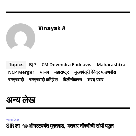
6,300
32,111
75
Fans
Followers
Followers
Vinayak A
BJP
CM Devendra Fadnavis
Maharashtra
Topics
NCP Merger
भाजप
महाराष्ट्र
मुख्यमंत्री देवेंद्र फडणवीस
राष्ट्रवादी
राष्ट्रवादी काँग्रेस
विलीनीकरण
शरद पवार
अन्य लेख
सामाजिक
SIR ला १७ ऑगस्टपर्यंत मुदतवाढ, मतदार नोंदणीची सोपी पद्धत