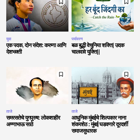
युवा
पर्यावरण
एक पदक, दोन संदेश: करुणा आणि
बळ बुद्धी वेचुनिया शक्ति| उदक
देशभक्ती
चालवावे युक्ति||
ताजे
ताजे
समरसतेचे युगपुरुष: लोकशाहीर
आधुनिक मुंबईचे शिल्पकार नाना
अण्णाभाऊ साठे
शंकरशेठ : मुंबई घडवणारे दूरदर्शी
समाजसुधारक