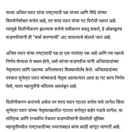
सध्या अजित पवार यांचा राष्ट्रवादी पक्ष भाजप आणि शिंदे यांच्या
Join our community of
शिवसेनेसोबत सत्तेत आहे, तर शरद पवार यांचा गट विरोधी पक्षात आहे.
SUBSCRIBERS and be part of the
त्यामुळे विलीनीकरण झाल्यास सत्तेचे समीकरण बदलू शकते, हे ओळखूनच
conversation.
फडणवीसांनी ही ‘चर्चा करण्याची’ अट घातल्याचे बोलले जात आहे.
To subscribe, simply enter your email address on our website
or click the subscribe button below. Don't worry, we respect
अजित पवार यांचा राष्ट्रवादी पक्ष हा एक स्वतंत्र पक्ष आहे आणि त्या पक्षाचे
your privacy and won't spam your inbox. Your information is
निर्णय घेण्यास ते सक्षम होते, असे सांगत फडणवीस यांनी अजितदादांच्या
safe with us.
नेतृत्वावर आणि पक्षाच्या अस्तित्वावर शिक्कामोर्तब केले. अजितदादांच्या
पश्चात सुनेत्रा पवार यांच्याकडे नेतृत्व आल्यानंतर आता हा गट काय निर्णय
घेतो, यावर महायुतीचे भवितव्य अवलंबून आहे.
SUBSCRIBE
विलीनीकरण करायचे असेल तर शरद पवार गटाला सत्तेत यावे लागेल किंवा
सुनेत्रा पवार यांच्या नेतृत्वाखालील गटाला सत्तेतून बाहेर पडावे लागेल. या
I've read and accept the
Privacy Policy
.
तांत्रिक आणि राजकीय पेचावर फडणवीसांनी घेतलेली भूमिका
महायुतीमधील राष्ट्रवादीच्या स्थानाबद्दल बरंच काही सांगून जाणारी आहे.