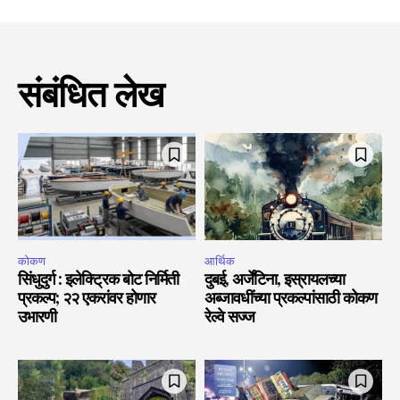
संबंधित लेख
कोकण
आर्थिक
सिंधुदुर्ग : इलेक्ट्रिक बोट निर्मिती
दुबई, अर्जेंटिना, इस्रायलच्या
प्रकल्प; २२ एकरांवर होणार
अब्जावधींच्या प्रकल्पांसाठी कोकण
उभारणी
रेल्वे सज्ज