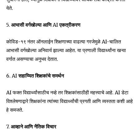
To subscribe, simply enter your email address on our website
येते.
or click the subscribe button below. Don't worry, we respect
your privacy and won't spam your inbox. Your information is
safe with us.
5.
आभासी वर्गखोल्या आणि
AI
एकत्रीकरण
कोविड-१९ नंतर ऑनलाईन शिक्षणाच्या वाढत्या गरजेमुळे AI-चालित
आभासी वर्गखोल्या अनिवार्य झाल्या आहेत. या प्रणाली विद्यार्थ्यांना खऱ्या
वर्गात असण्याचा अनुभव देतात.
SUBSCRIBE
6. AI
सहाय्यित शिक्षकांचे समर्थन
I've read and accept the
Privacy Policy
.
AI फक्त विद्यार्थ्यांसाठीच नव्हे तर शिक्षकांसाठीही महत्त्वाचे आहे. AI डेटा
विश्लेषणाद्वारे शिक्षकांना त्यांच्या विद्यार्थ्यांची प्रगती आणि व्यस्तता कशी आहे
6,300
32,111
75
हे समजते.
Fans
Followers
Followers
7.
आव्हाने आणि नैतिक विचार