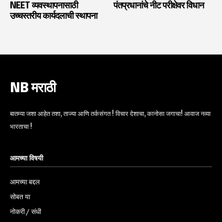
NEET व्यवस्थापनासाठी
पंतप्रधानांचे नीट परीक्षेवर विधान
उच्चस्तरीय कार्यदलाची स्थापना
NB मराठी
बातम्या जशा आहेत तशा, ताज्या आणि तर्कसंगत ! विचार देशाचा, कानोसा जगाचा! आवाज नव्या
भारताचा !
आमच्या विषयी
आमच्या बद्दल
सोबत या
नोकरी / संधी