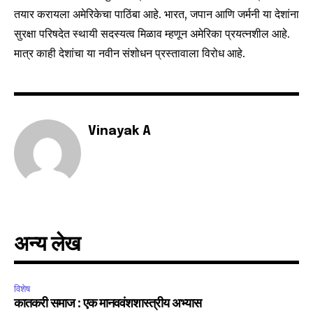
तयार करायला अमेरिकेचा पाठिंबा आहे. भारत, जपान आणि जर्मनी या देशांना
सुरक्षा परिषदेत स्थायी सदस्यत्व मिळाव म्हणून अमेरिका प्रयत्नशील आहे.
मात्र काही देशांचा या नवीन संशोधन प्रस्तावाला विरोध आहे.
Join our community of
SUBSCRIBERS and be part of the
conversation.
To subscribe, simply enter your email address on our website
Vinayak A
or click the subscribe button below. Don't worry, we respect
your privacy and won't spam your inbox. Your information is
safe with us.
अन्य लेख
SUBSCRIBE
विशेष
I've read and accept the
Privacy Policy
.
कातकरी समाज : एक मानववंशशास्त्रीय अभ्यास