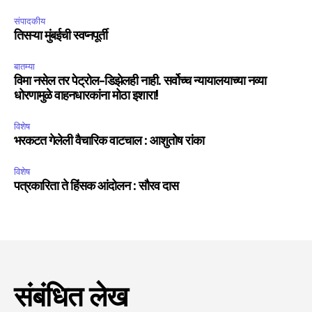
संपादकीय
तिसऱ्या मुंबईची स्वप्नपूर्ती
6,300
32,111
75
Fans
Followers
Followers
बातम्या
विमा नसेल तर पेट्रोल-डिझेलही नाही. सर्वोच्च न्यायालयाच्या नव्या
धोरणामुळे वाहनधारकांना मोठा इशारा!
विशेष
भरकटत गेलेली वैचारिक वाटचाल : आशुतोष रांका
विशेष
पत्रकारिता ते हिंसक आंदोलन : सौरव दास
संबंधित लेख