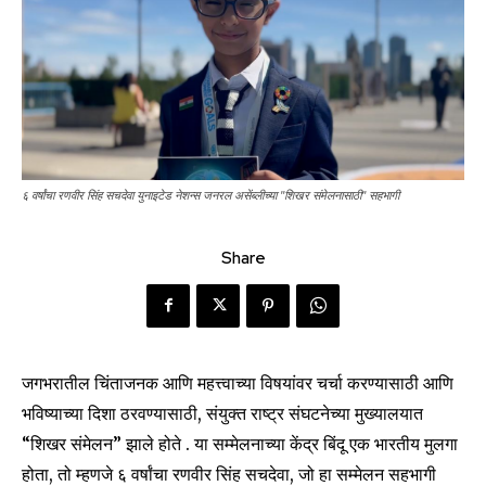
६ वर्षांचा रणवीर सिंह सचदेवा युनाइटेड नेशन्स जनरल असेंब्लीच्या "शिखर संमेलनासाठी" सहभागी
Share
जगभरातील चिंताजनक आणि महत्त्वाच्या विषयांवर चर्चा करण्यासाठी आणि
भविष्याच्या दिशा ठरवण्यासाठी, संयुक्त राष्ट्र संघटनेच्या मुख्यालयात
“शिखर संमेलन” झाले होते . या सम्मेलनाच्या केंद्र बिंदू एक भारतीय मुलगा
होता, तो म्हणजे ६ वर्षांचा रणवीर सिंह सचदेवा, जो हा सम्मेलन सहभागी