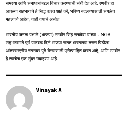
समस्या आणि समाधानांबद्दल विचार करण्याची संधी देत आहे. रणवीर हा
To subscribe, simply enter your email address on our website
आपल्या सहभागाने हे सिद्ध करत आहे की, भविष्य बदलण्यासाठी सगळेच
or click the subscribe button below. Don't worry, we respect
महत्त्वाचे आहेत, चाही वयाचे असोत.
your privacy and won't spam your inbox. Your information is
safe with us.
भारतीय जनता पक्षाने (भाजपा) रणवीर सिंह सचदेवा यांच्या UNGA
सहभागामागे पूर्ण पाठबळ दिले.भाजपा सतत भारताच्या तरुण पिढीला
आंतरराष्ट्रीय स्तरावर पुढे येण्यासाठी प्रोत्साहित करत आहे, आणि रणवीर
हे त्याचेच एक सुंदर उदाहरण आहे.
SUBSCRIBE
I've read and accept the
Privacy Policy
.
Vinayak A
6,300
32,111
75
Fans
Followers
Followers