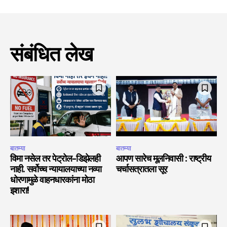
संबंधित लेख
बातम्या
बातम्या
विमा नसेल तर पेट्रोल-डिझेलही
आपण सारेच मूलनिवासी : राष्ट्रीय
नाही. सर्वोच्च न्यायालयाच्या नव्या
चर्चासत्रातला सूर
धोरणामुळे वाहनधारकांना मोठा
इशारा!