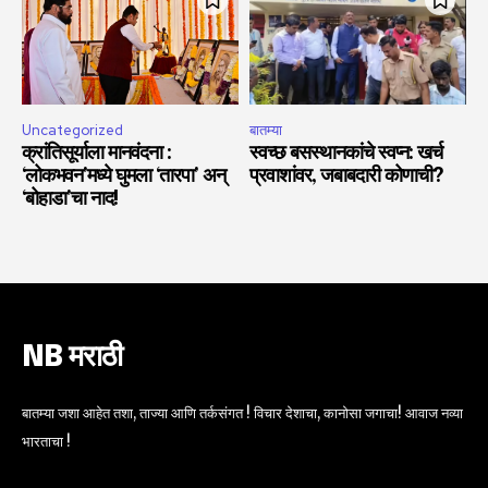
Uncategorized
बातम्या
क्रांतिसूर्याला मानवंदना :
स्वच्छ बसस्थानकांचे स्वप्न: खर्च
‘लोकभवन’मध्ये घुमला ‘तारपा’ अन्
प्रवाशांवर, जबाबदारी कोणाची?
‘बोहाडा’चा नाद!
NB मराठी
बातम्या जशा आहेत तशा, ताज्या आणि तर्कसंगत ! विचार देशाचा, कानोसा जगाचा! आवाज नव्या
भारताचा !