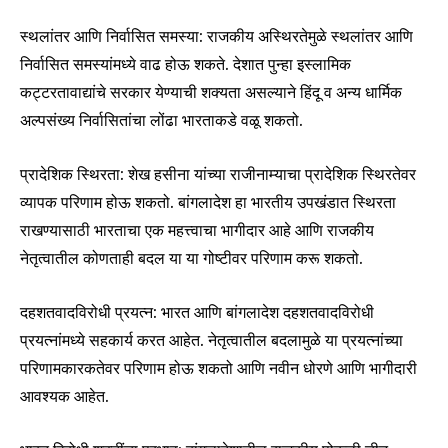
स्थलांतर आणि निर्वासित समस्या: राजकीय अस्थिरतेमुळे स्थलांतर आणि
निर्वासित समस्यांमध्ये वाढ होऊ शकते. देशात पुन्हा इस्लामिक
कट्टरतावाद्यांचे सरकार येण्याची शक्यता असल्याने हिंदू व अन्य धार्मिक
Join our community of
अल्पसंख्य निर्वासितांचा लोंढा भारताकडे वळू शकतो.
SUBSCRIBERS and be part of the
conversation.
प्रादेशिक स्थिरता: शेख हसीना यांच्या राजीनाम्याचा प्रादेशिक स्थिरतेवर
To subscribe, simply enter your email address on our website
व्यापक परिणाम होऊ शकतो. बांगलादेश हा भारतीय उपखंडात स्थिरता
or click the subscribe button below. Don't worry, we respect
राखण्यासाठी भारताचा एक महत्त्वाचा भागीदार आहे आणि राजकीय
your privacy and won't spam your inbox. Your information is
safe with us.
नेतृत्वातील कोणताही बदल या या गोष्टीवर परिणाम करू शकतो.
दहशतवादविरोधी प्रयत्न: भारत आणि बांगलादेश दहशतवादविरोधी
प्रयत्नांमध्ये सहकार्य करत आहेत. नेतृत्वातील बदलामुळे या प्रयत्नांच्या
परिणामकारकतेवर परिणाम होऊ शकतो आणि नवीन धोरणे आणि भागीदारी
SUBSCRIBE
आवश्यक आहेत.
I've read and accept the
Privacy Policy
.