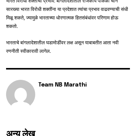
भारत विरोधी शक्तींचा प्रभाव: बांगलादेशातील राजकीय पोकळी चीन
सारख्या भारत विरोधी शक्तींना या प्रदेशात त्यांचा प्रभाव वाढवण्याची संधी
मिळू शकते, ज्यामुळे भारताच्या धोरणात्मक हितसंबंधांवर परिणाम होऊ
6,300
32,111
75
शकतो.
Fans
Followers
Followers
भारताचे बांगलादेशातील घडामोडींवर लक्ष असून याबाबतीत आता नवी
रणनीती स्वीकारावी लागेल.
Team NB Marathi
अन्य लेख