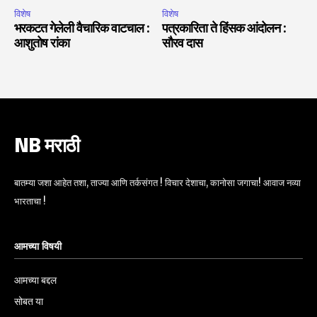
विशेष
विशेष
भरकटत गेलेली वैचारिक वाटचाल :
पत्रकारिता ते हिंसक आंदोलन :
आशुतोष रांका
सौरव दास
NB मराठी
बातम्या जशा आहेत तशा, ताज्या आणि तर्कसंगत ! विचार देशाचा, कानोसा जगाचा! आवाज नव्या
भारताचा !
आमच्या विषयी
आमच्या बद्दल
सोबत या