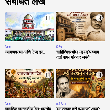
संबंधित लेख
विशेष
विशेष
न्यायव्यवस्था आणि लिव्ह इन..
साहित्यिक भीष्म: महामहोपाध्याय
दत्तो वामन पोतदार जयंती
विशेष
मनोरंजन
जागतिक जनजातीय दिन: भारतीय
‘मन तड़पत हरी दरशनको आज’: