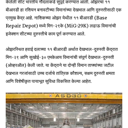
केलेली सीट भारतीय नौदलाकडे सुपूर्द करण्यात आली. ओझरचा ११
बीआरडी हा रशियन बनावटीच्या विमानांच्या देखभाल आणि दुरुस्तीसाठी एक
प्रमुख केंद्र आहे. नाशिकच्या ओझर येथील ११ बीआरडी (Base
Repair Depot) मध्ये मिग-२९के (MiG-29K) लढाऊ विमानांची
इजेक्शन सीटच्या दुरुस्तीचे काम पूर्ण करण्यात आले.
ओझरस्थित हवाई दलाच्या ११ बीआरडी अर्थात देखभाल-दुरुस्ती केंद्रात
मिग-२९ आणि सुखोई-३० एमकेआय विमानांची संपूर्ण देखभाल-दुरुस्ती
(ओव्हरऑल) केली जाते. या केंद्राने या दोन्ही विमान ताफ्यांच्या जटील
देखभाल गरजांसाठी उच्च दर्जाचे तांत्रिक कौशल्य, सक्षम दुरुस्ती क्षमता
आणि विशेषीकृत पायाभूत सुविधा विकसित केल्या आहेत.