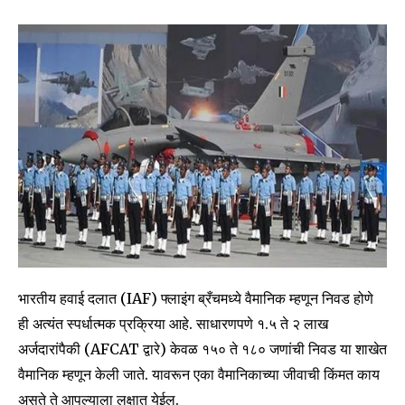
Join our community of
SUBSCRIBERS and be part of the
conversation.
To subscribe, simply enter your email address on our website
or click the subscribe button below. Don't worry, we respect
your privacy and won't spam your inbox. Your information is
safe with us.
भारतीय हवाई दलात (IAF) फ्लाइंग ब्रँचमध्ये वैमानिक म्हणून निवड होणे
ही अत्यंत स्पर्धात्मक प्रक्रिया आहे. साधारणपणे १.५ ते २ लाख
SUBSCRIBE
अर्जदारांपैकी (AFCAT द्वारे) केवळ १५० ते १८० जणांची निवड या शाखेत
वैमानिक म्हणून केली जाते. यावरून एका वैमानिकाच्या जीवाची किंमत काय
I've read and accept the
Privacy Policy
.
असते ते आपल्याला लक्षात येईल.