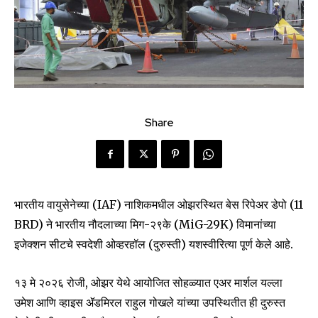
Share
भारतीय वायुसेनेच्या (IAF) नाशिकमधील ओझरस्थित बेस रिपेअर डेपो (11
BRD) ने भारतीय नौदलाच्या मिग-२९के (MiG-29K) विमानांच्या
इजेक्शन सीटचे स्वदेशी ओव्हरहॉल (दुरुस्ती) यशस्वीरित्या पूर्ण केले आहे.
१३ मे २०२६ रोजी, ओझर येथे आयोजित सोहळ्यात एअर मार्शल यल्ला
उमेश आणि व्हाइस ॲडमिरल राहुल गोखले यांच्या उपस्थितीत ही दुरुस्त