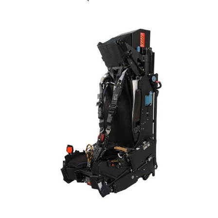
6,300
32,111
75
Fans
Followers
Followers