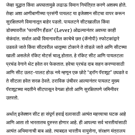
जेव्हा युद्धात किंवा अपघातामुळे लढाऊ विमान नियंत्रित करणे अशक्य होते.
तेव्हा अशा आणीबाणीच्या प्रसंगी पायलट या इजेक्शन सीटचा वापर करून
सुरक्षितपणे विमानातून बाहेर पडतो. पायलटने सीटखालील किंवा
डोक्यावरील ‘फायरिंग हँडल’ (Lever) ओढल्यानंतर अवघ्या काही
सेकंदांत. सर्वात आधी विमानावरील काचेचे छत (कॅनोपी) स्फोटकांद्वारे
उडवले जाते किंवा सीटवरील धातूच्या टोकाने ते तोडले जाते आणि सीटच्या
खाली असलेले रॉकेट मोटर्स चालू होतात. हे रॉकेट सीट आणि पायलटला
प्रचंड वेगाने थेट हवेत वर फेकतात. हवेचा प्रचंड दाब सहन करण्यासाठी
आणि सीट उलट-पालट होऊ नये म्हणून एक छोटे ‘ड्रॉग पॅराशूट’ उघडते व
ते सीटला हवेत सरळ ठेवते. ठराविक उंचीवर आल्यानंतर पायलट मुख्य
पॅराशूटच्या मदतीने सीटपासून वेगळा होतो आणि सुरक्षितपणे जमिनीवर
उतरतो.
अर्थात् इजेक्शन सीट हा संपूर्ण हवाई दलासाठी अत्यंत महत्त्वाचा घटक आहे
आणि आता तो भारतातच दुरुस्त होणार आहे. ही आपल्या सर्व भारतीयांसाठी
अत्यंत अभिमानाची बाब आहे. त्याबद्दल भारतीय वायुसेना, संरक्षण मंत्रालय