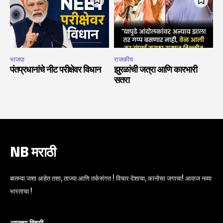
भाजपा
राजकीय
पंतप्रधानांचे नीट परीक्षेवर विधान
झुरळांची जत्रा आणि कारभारी
सतरा
NB मराठी
बातम्या जशा आहेत तशा, ताज्या आणि तर्कसंगत ! विचार देशाचा, कानोसा जगाचा! आवाज नव्या
भारताचा !