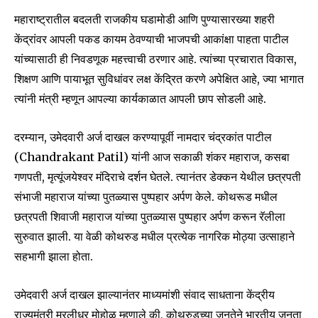
महाराष्ट्रातील बदलती राजकीय घडामोडी आणि पुण्यासारख्या शहरी
केंद्रांवर आपली पकड कायम ठेवण्याची भाजपची आकांक्षा पाहता पाटील
यांच्यासाठी ही निवडणूक महत्त्वाची ठरणार आहे. त्यांच्या प्रचारात विकास,
शिक्षण आणि पायाभूत सुविधांवर लक्ष केंद्रित करणे अपेक्षित आहे, ज्या भागात
त्यांनी मंत्री म्हणून आपल्या कार्यकाळात आपली छाप सोडली आहे.
Join our community of
SUBSCRIBERS and be part of the
दरम्यान, उमेदवारी अर्ज दाखल करण्यापूर्वी नामदार चंद्रकांत पाटील
conversation.
(Chandrakant Patil) यांनी आज सकाळी शंकर महाराज, कसबा
गणपती, मृत्यूंजयेश्वर मंदिराचे दर्शन घेतले. त्यानंतर डेक्कन येथील छत्रपती
To subscribe, simply enter your email address on our website
or click the subscribe button below. Don't worry, we respect
संभाजी महाराज यांच्या पुतळ्यास पुष्पहार अर्पण केले. कोथरूड मधील
your privacy and won't spam your inbox. Your information is
छत्रपती शिवाजी महाराज यांच्या पुतळ्यास पुष्पहार अर्पण करून रॅलीला
safe with us.
सुरुवात झाली. या वेळी कोथरुड मधील प्रत्येक नागरिक मोठ्या उत्साहाने
सहभागी झाला होता.
उमेदवारी अर्ज दाखल झाल्यानंतर माध्यमांशी संवाद साधताना केंद्रीय
राज्यमंत्री मुरलीधर मोहोळ म्हणाले की, कोथरुडच्या जनतेने भारतीय जनता
SUBSCRIBE