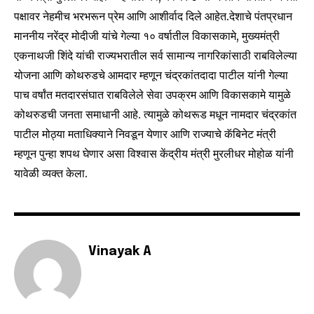
पक्षावर नेहमीच भरभरून प्रेम आणि आशीर्वाद दिले आहेत.‌देशाचे पंतप्रधान
माननीय नरेंद्र मोदीजी यांचे गेल्या १० वर्षातील विकासकामे, मुख्यमंत्री
I've read and accept the
Privacy Policy
.
एकनाथजी शिंदे यांची राज्यभरातील सर्व सामान्य नागरिकांसाठी राबविलेल्या
योजना आणि कोथरुडचे आमदार म्हणून चंद्रकांतदादा पाटील यांनी गेल्या
पाच वर्षांत मतदारसंघात राबविलेले सेवा उपक्रम आणि विकासकामे यामुळे
6,300
32,111
75
Fans
Followers
Followers
कोथरुडची जनता समाधानी आहे. त्यामुळे कोथरूड मधून नामदार चंद्रकांत
पाटील मोठ्या मताधिक्याने निवडून येणार आणि राज्याचे कॅबिनेट मंत्री
म्हणून पुन्हा शपथ घेणार असा विश्वास केंद्रीय मंत्री मुरलीधर मोहोळ यांनी
यावेळी व्यक्त केला.
Vinayak A