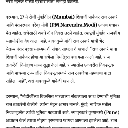
नरेश म्हस्के यांच्या प्रचारासाठी सभाही घेतल्या.
दरम्यान, 17 मे रोजी मुंबईतील
(Mumbai)
शिवाजी पार्कवर राज ठाकरे
आणि पंतप्रधान नरेंद्र मोदी
(PM Narendra Modi)
एकाच मंचावर
येत आहेत. सभेसाठी अवघे दोन दिवस उरले आहेत. त्यापूर्वी मुंबईत राजकीय
घडामोडींना वेग आला आहे. बावनकुळे यांनी राज ठाकरे यांची भेट
घेतल्यानंतर प्रसारमाध्यमांशी संवाद साधला ते म्हणाले “राज ठाकरे यांना
शिवाजी पार्कवर होणाऱ्या सभेला निमंत्रित करायला आलो आहे. राज
ठाकरेंनी निमंत्रण मान्य सुद्धा केलं आहे. राज्यातील एकंदरीत निवडणूक
आणि पाचव्या टप्प्यातील निवडणूकामध्ये राज ठाकरेंचा महत्वाचा वाटा
राहिला आहे”, असं बावनकुळे यावेळी म्हणाले.
दरम्यान, “मोदीजींच्या विकसित भारताच्या संकल्पाला साथ देण्याची भूमिका
राज ठाकरेंनी केलीये. त्यांना भेटून आभार मानले. मुंबई, नाशिक मधील
Join our community of
निवडणुकीत त्यांची भूमिका महत्वाची आहे. ज्याप्रकारे पुण्यामध्ये (Pune)
SUBSCRIBERS and be part of the
conversation.
आवाहन केलं त्याचा मोठ्या प्रमाणात फायदा आम्हाला झालेला आहे. राज