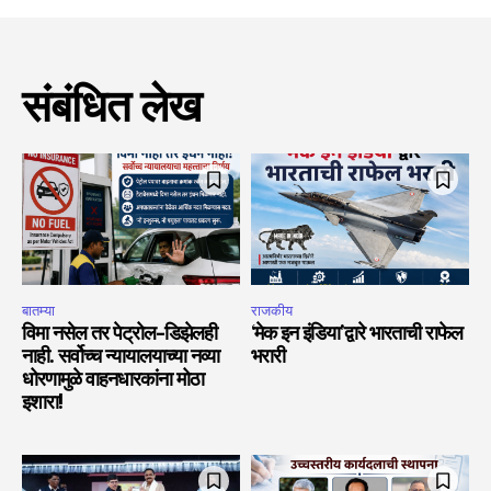
संबंधित लेख
बातम्या
राजकीय
विमा नसेल तर पेट्रोल-डिझेलही
‘मेक इन इंडिया’द्वारे भारताची राफेल
नाही. सर्वोच्च न्यायालयाच्या नव्या
भरारी
धोरणामुळे वाहनधारकांना मोठा
इशारा!