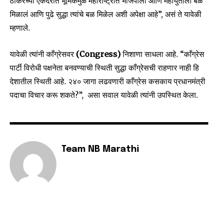
ठाकरेंच्या एकंदरीत भूमिकेमुळे महाराष्ट्रात भाजपाला आणि महायुतीला बळ
To subscribe, simply enter your email address on our website
मिळालं आणि पुढे सुद्धा त्यांचे बळ मिळेल अशी अपेक्षा आहे”, असं ते यावेळी
or click the subscribe button below. Don't worry, we respect
your privacy and won't spam your inbox. Your information is
म्हणाले.
safe with us.
यावेळी त्यांनी काँग्रेसवर
(Congress)
निशाणा साधला आहे. “काँग्रेस
पार्टी विरोधी पक्षनेता बनवण्याची स्थिती सुद्धा काँग्रेसची राहणार नाही हि
देशातील स्थिती आहे. २४० जागा लढवणारी काँग्रेस कसकाय प्रधानमंत्री
पदाचा विचार करू शकते?”, असा सवाल यावेळी त्यांनी उपस्थित केला.
SUBSCRIBE
I've read and accept the
Privacy Policy
.
Team NB Marathi
6,300
32,111
75
Fans
Followers
Followers