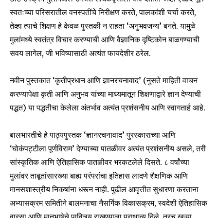
स्वतःच्या परिसरातील वनस्पतींचे निरीक्षण करते, पालकांशी चर्चा करते,
तेव्हा त्याचे शिक्षण हे केवळ पुस्तकी न राहता ‘अनुभवजन्य’ बनते. यामुळे
मुलांमध्ये स्वतंत्र विचार करण्याची आणि वैज्ञानिक दृष्टिकोन बाळगण्याची
सवय लागेल, जी भविष्यासाठी अत्यंत फायदेशीर ठरेल.
नवीन पुस्तकात ‘कृतीप्रधान आणि ज्ञानरचनावाद’ (नुसते माहिती वाचन
करण्यापेक्षा कृती आणि अनुभव यांच्या माध्यमातून शिक्षणाद्वारे ज्ञान देण्याची
पद्धत) या पद्धतीचा केलेला अंतर्भाव अत्यंत प्रशंसनीय आणि स्वागतार्ह आहे.
बालभारतीचे हे पाठ्यपुस्तक ‘ज्ञानरचनावाद’ पुरस्काराच्या आणि
‘घोकंपट्टीला पूर्णविराम’ देण्याच्या पातळीवर अत्यंत प्रशंसनीय असले, तरी
सांस्कृतिक आणि ऐतिहासिक पातळीवर भरकटलेले दिसते. ८ वर्षांच्या
मुलांवर ताबूतांसारख्या बाह्य परंपरांचा इतिहास लादणे शैक्षणिक आणि
मानसशास्त्रीय निकषांना धरून नाही. पुढील आवृत्तीत सुधारणा करताना
अभ्यासक्रम समितीने बालमनाचा नैसर्गिक विकासक्रम, स्वदेशी ऐतिहासिक
वारसा आणि मातृभाषेचे पावित्र्य राखण्याला प्राधान्य दिले, तरच खऱ्या