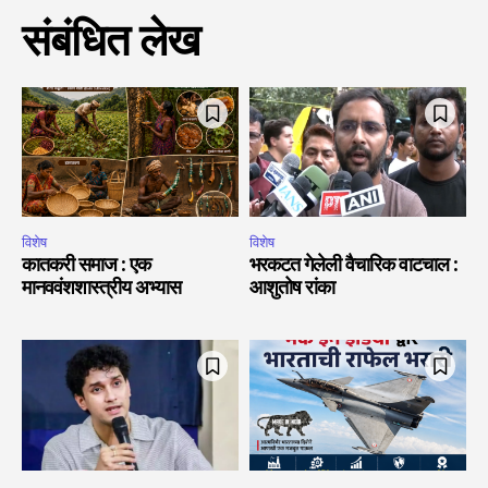
संबंधित लेख
विशेष
विशेष
कातकरी समाज : एक
भरकटत गेलेली वैचारिक वाटचाल :
मानववंशशास्त्रीय अभ्यास
आशुतोष रांका