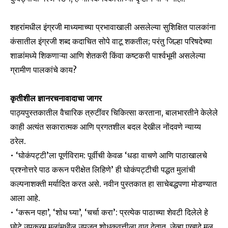
शहरांमधील इंग्रजी माध्यमाच्या प्रभावाखाली असलेल्या सुशिक्षित पालकांना
कंसातील इंग्रजी शब्द कदाचित सोपे वाटू शकतील; परंतु जिल्हा परिषदेच्या
शाळांमध्ये शिकणाऱ्या आणि शेतकरी किंवा कष्टकरी पार्श्वभूमी असलेल्या
ग्रामीण पालकांचे काय?
कृतीशील ज्ञानरचनावादाचा जागर
पाठ्यपुस्तकातील वैचारिक त्रुटींवर चिकित्सा करताना, बालभारतीने केलेले
काही अत्यंत सकारात्मक आणि प्रगतशील बदल देखील नोंदवणे न्याय्य
ठरेल.
• ‘घोकंपट्टी’ला पूर्णविराम: पूर्वीची केवळ ‘धडा वाचणे आणि पाठाखालचे
प्रश्नोत्तरे पाठ करून परीक्षेत लिहिणे’ ही घोकंपट्टीची पद्धत मुलांची
कल्पनाशक्ती मर्यादित करत असे. नवीन पुस्तकात हा साचेबद्धपणा मोडण्यात
आला आहे.
• ‘करून पहा’, ‘शोध घ्या’, ‘चर्चा करा’: प्रत्येक पाठाच्या शेवटी दिलेले हे
छोटे उपक्रम मुलांमधील उपजत शोधकवृत्तीला वाव देतात. जेव्हा एखादे मूल