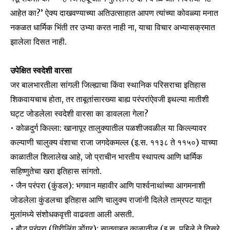
आहेत का?’ ऐक्य दाखवण्याच्या अतिउत्साहात आपण त्यांच्या कोवळ्या मनात
नकळत धार्मिक भिंती तर उभ्या करत नाही ना, याचा विचार अभ्यासक्रमात
झालेला दिसत नाही.
उपेक्षित स्वदेशी वारसा
जर बालभारतीला सांगली जिल्ह्याचा किंवा स्थानिक परिसराचा इतिहास
शिकवायचाच होता, तर ताबूतांसारख्या बाह्य परंपरांऐवजी इथल्या मातीशी
घट्ट जोडलेला स्वदेशी वारसा का डावलला गेला?
• कोळदुर्ग किल्ला: खानापूर तालुक्यातील पळशीजवळील या किल्ल्यावर
कल्याणी चालुक्य वंशाचा राजा जगदेकमल्ल (इ.स. ११३८ ते ११५०) याच्या
काळातील शिलालेख आहे, जो प्राचीन भारतीय स्थापत्य आणि धार्मिक
Join our community of
सहिष्णुतेचा खरा इतिहास सांगतो.
SUBSCRIBERS and be part of the
• जैन परंपरा (कुंडल): भगवान महावीर आणि पार्श्वनाथांच्या आगमनाशी
conversation.
जोडलेला कुंडलचा इतिहास आणि चालुक्य राजांनी दिलेले ताम्रपट यातून
मुलांमध्ये संशोधकवृत्ती वाढवता आली असती.
To subscribe, simply enter your email address on our website
or click the subscribe button below. Don't worry, we respect
• बौद्ध परंपरा (गिरीलिंग डोंगर): सातवाहन काळातील (इ.स. पहिले ते तिसरे