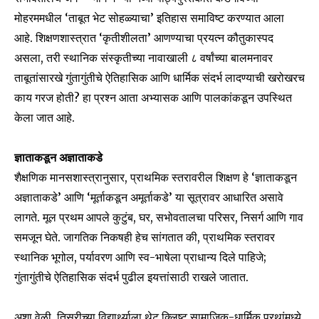
मोहरममधील ‘ताबूत भेट सोहळ्याचा’ इतिहास समाविष्ट करण्यात आला
आहे. शिक्षणशास्त्रात ‘कृतीशीलता’ आणण्याचा प्रयत्न कौतुकास्पद
असला, तरी स्थानिक संस्कृतीच्या नावाखाली ८ वर्षांच्या बालमनावर
ताबूतांसारखे गुंतागुंतीचे ऐतिहासिक आणि धार्मिक संदर्भ लादण्याची खरोखरच
काय गरज होती? हा प्रश्न आता अभ्यासक आणि पालकांकडून उपस्थित
केला जात आहे.
ज्ञाताकडून अज्ञाताकडे
शैक्षणिक मानसशास्त्रानुसार, प्राथमिक स्तरावरील शिक्षण हे ‘ज्ञाताकडून
अज्ञाताकडे’ आणि ‘मूर्ताकडून अमूर्ताकडे’ या सूत्रावर आधारित असावे
लागते. मूल प्रथम आपले कुटुंब, घर, सभोवतालचा परिसर, निसर्ग आणि गाव
समजून घेते. जागतिक निकषही हेच सांगतात की, प्राथमिक स्तरावर
स्थानिक भूगोल, पर्यावरण आणि स्व-भाषेला प्राधान्य दिले पाहिजे;
गुंतागुंतीचे ऐतिहासिक संदर्भ पुढील इयत्तांसाठी राखले जातात.
अशा वेळी, तिसरीच्या विद्यार्थ्याला थेट क्लिष्ट सामाजिक-धार्मिक प्रथांमध्ये