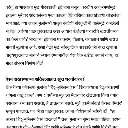
परंतु, हा भारताचा मूळ गौरवशाली इतिहास नसून, परकीय आक्रमणांमुळे
इथल्या भूमीवर ओढवलेल्या एका काळ्या ऐतिहासिक कालखंडाशी जोडलेला
भाग आहे. ज्या लहान मुलांमध्ये अजून स्वदेशी संस्कृतीची पाळेमुळे रुजलेली
नाहीत, त्यांच्या पाठ्यपुस्तकात अशा आयात केलेल्या परंपरांचे उदात्तीकरण
का केले जावे? भारताचा इतिहास पराक्रम, विज्ञान, तत्त्वज्ञान आणि उदात्त
मानवी मूल्यांचा आहे. अशा वेळी मूळ सांस्कृतिक वारशाऐवजी बाह्य खुणांना
पाठ्यपुस्तकात मानाचे स्थान देण्यामागील शैक्षणिक उद्दिष्ट नक्की काय, हा
मोठा संभ्रम निर्माण होतो.
ऐक्य दाखवण्याच्या अतिउत्साहात सुप्त ध्रुवीकरण?
तिसरीच्या कोवळ्या मुलांना ‘हिंदू-मुस्लिम ऐक्य’ शिकवण्याचा हेतू वरकरणी
चांगला वाटू शकतो; पण ८ वर्षांच्या मुलाला मैदानावर खेळताना किंवा वर्गात
बसताना धर्म काय असतो, हे ठाऊकच नसते. मुले एकमेकांकडे केवळ ‘मित्र’
म्हणून पाहतात. पण जेव्हा पाठ्यपुस्तक त्यांना विशेषत्वाने सांगते की, “हा
उत्सव हिंदू-मुस्लिम ऐक्य दाखवतो,” तेव्हा मुलाच्या सुप्त मनात पहिला प्रश्न
पडू शकतो की—’म्हणजे हिंदू आणि मुस्लिम हे दोन वेगळे आणि विरोधी गट