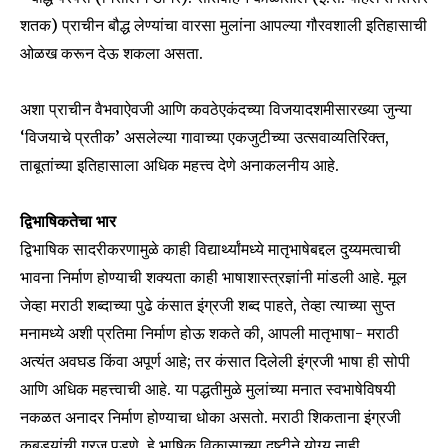
your privacy and won't spam your inbox. Your information is
शतक) प्राचीन बौद्ध लेण्यांचा वारसा मुलांना आपल्या गौरवशाली इतिहासाची
safe with us.
ओळख करून देऊ शकला असता.
अशा प्राचीन वैभवाऐवजी आणि कवठेएकंदच्या विजयादशमीसारख्या जुन्या
‘विजयाचे प्रतीक’ असलेल्या गावाच्या एकजुटीच्या उत्सवाव्यतिरिक्त,
ताबूतांच्या इतिहासाला अधिक महत्त्व देणे अनाकलनीय आहे.
SUBSCRIBE
I've read and accept the
Privacy Policy
.
द्विभाषिकतेचा भार
द्विभाषिक सादरीकरणामुळे काही विद्यार्थ्यांमध्ये मातृभाषेबद्दल दुय्यमत्वाची
भावना निर्माण होण्याची शक्यता काही भाषाशास्त्रज्ञांनी मांडली आहे. मूल
जेव्हा मराठी शब्दाच्या पुढे कंसात इंग्रजी शब्द पाहते, तेव्हा त्याच्या सुप्त
6,300
32,111
75
Fans
Followers
Followers
मनामध्ये अशी प्रतिमा निर्माण होऊ शकते की, आपली मातृभाषा- मराठी
अत्यंत अवघड किंवा अपूर्ण आहे; तर कंसात दिलेली इंग्रजी भाषा ही सोपी
आणि अधिक महत्त्वाची आहे. या पद्धतीमुळे मुलांच्या मनात स्वभाषेविषयी
नकळत अनादर निर्माण होण्याचा धोका असतो. मराठी शिकताना इंग्रजी
कुबड्यांची गरज पडणे, हे भाषिक विकासाच्या दृष्टीने योग्य नाही.