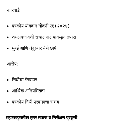
I've read and accept the
Privacy Policy
.
कारवाई:
परकीय योगदान नोंदणी रद्द (२०२४)
6,300
32,111
75
Fans
Followers
Followers
अंमलबजावणी संचालनालयाकडून तपास
मुंबई आणि नंदुरबार येथे छापे
आरोप:
निधीचा गैरवापर
आर्थिक अनियमितता
परकीय निधी प्रवाहाचा संशय
महाराष्ट्रातील इतर तपास व निरीक्षण प्रवृत्ती