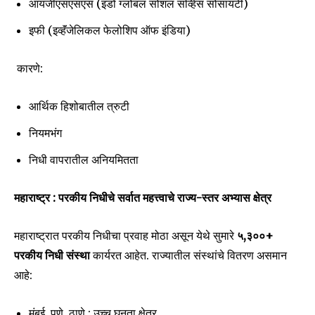
आयजीएसएसएस (इंडो ग्लोबल सोशल सर्व्हिस सोसायटी)
इफी (इव्हॅंजेलिकल फेलोशिप ऑफ इंडिया)
कारणे:
आर्थिक हिशोबातील त्रुटी
नियमभंग
निधी वापरातील अनियमितता
महाराष्ट्र : परकीय निधीचे सर्वात महत्त्वाचे राज्य-स्तर अभ्यास क्षेत्र
महाराष्ट्रात परकीय निधीचा प्रवाह मोठा असून येथे सुमारे
५,३००+
परकीय निधी संस्था
कार्यरत आहेत. राज्यातील संस्थांचे वितरण असमान
आहे:
मुंबई, पुणे, ठाणे : उच्च घनता क्षेत्र