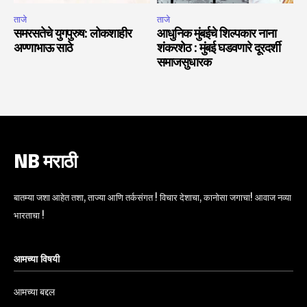
ताजे
ताजे
समरसतेचे युगपुरुष: लोकशाहीर
आधुनिक मुंबईचे शिल्पकार नाना
अण्णाभाऊ साठे
शंकरशेठ : मुंबई घडवणारे दूरदर्शी
समाजसुधारक
NB मराठी
बातम्या जशा आहेत तशा, ताज्या आणि तर्कसंगत ! विचार देशाचा, कानोसा जगाचा! आवाज नव्या
भारताचा !
आमच्या विषयी
आमच्या बद्दल