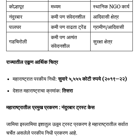
कोल्हापूर
मध्यम
स्थानिक NGO कार्य
नंदुरबार
कमी पण संवेदनशील
आदिवासी क्षेत्र
पालघर
कमी पण वाढता ट्रेंड
ग्रामीण/आदिवासी
Join our community of
कमी पण अत्यंत
गडचिरोली
सुरक्षा क्षेत्र
SUBSCRIBERS and be part of the
संवेदनशील
conversation.
राज्यातील एकूण आर्थिक चित्र
To subscribe, simply enter your email address on our website
or click the subscribe button below. Don't worry, we respect
your privacy and won't spam your inbox. Your information is
महाराष्ट्रात परकीय निधी:
सुमारे
५,
५५५
कोटी
रुपये (
२०१९–
२२)
safe with us.
देशात महाराष्ट्राचा क्रमांक:
तिसरा
महाराष्ट्रातील प्रमुख प्रकरण : नंदुरबार ट्रस्ट केस
जामिया इस्लामिया इशातुल उलूम ट्रस्ट प्रकरण हे महाराष्ट्रातील सर्वात
SUBSCRIBE
चर्चेत असलेले परकीय निधी प्रकरण आहे.