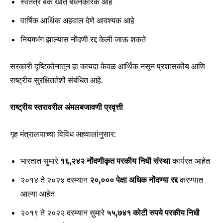
स्वतंत्र बँक खाते बंधनकारक आहे
वार्षिक आर्थिक अहवाल देणे आवश्यक आहे
नियमभंग झाल्यास नोंदणी रद्द केली जाऊ शकते
सरकारी दृष्टिकोनातून हा कायदा केवळ आर्थिक नसून प्रशासकीय आणि
राष्ट्रीय सुरक्षिततेशी संबंधित आहे.
राष्ट्रीय स्तरावरील अंमलबजावणी प्रवृत्ती
गृह मंत्रालयाच्या विविध अहवालांनुसार:
भारतात सुमारे
१६,
२४२
नोंदणीकृत
परकीय
निधी
संस्था
कार्यरत आहेत
२०१४ ते २०२४ दरम्यान
२०,
०००
पेक्षा
अधिक
नोंदण्या
रद्द
करण्यात
आल्या आहेत
२०१९ ते २०२२ दरम्यान सुमारे
५५,
७४१
कोटी
रुपये
परकीय
निधी