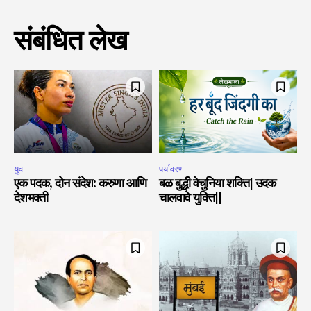
संबंधित लेख
युवा
पर्यावरण
एक पदक, दोन संदेश: करुणा आणि
बळ बुद्धी वेचुनिया शक्ति| उदक
देशभक्ती
चालवावे युक्ति||