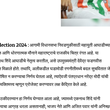
ection 2024 :
आगामी विधानसभा निवडणुकीसाठी महायुती आघाडीच्य
nity of
ळ आणि धोरणात्मक मौनाने महाराष्ट्राचे राजकीय चित्र रंगत आहे. या
d be part
ाथ शिंदे आघाडीचे नेतृत्व करतील, असे उपमुख्यमंत्री देवेंद्र फडणवीस
tion.
केत मिळाले होते. तथापि, अलीकडील घडामोडी रणनीतीमध्ये बदल सुचवितात जे
घोषित न करण्याचा निर्णय घेतला आहे, त्याऐवजी पंतप्रधान नरेंद्र मोदी यांची
mail address on our website or click
व्यक्तिमत्त्व म्हणून प्रोजेक्ट करण्यावर लक्ष केंद्रित केले आहे.
t worry, we respect your privacy and
I've read and a
mation is safe with us.
ैठकीदरम्यान हा निर्णय घेण्यात आला आहे, ज्यामध्ये एकनाथ शिंदे यांनी
ट करण्याचा आग्रह धरला असतानाही, भाजप नेते आणि अजित पवार यांनी अनिच्छ