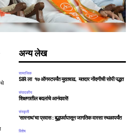
अन्य लेख
ा
सामाजिक
SIR ला १७ ऑगस्टपर्यंत मुदतवाढ, मतदार नोंदणीची सोपी पद्धत
थे
SUBSCRIBE
संपादकीय
शिक्षणातील बदलांचे आनंदवारे!
ccept the
Privacy Policy
.
संस्कृती
‘सारनाथ’चा प्रवास : बुद्धपर्वापासून जागतिक वारसा स्थळापर्यंत
ा
विशेष