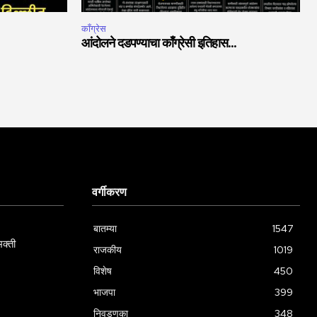
काँग्रेस
आंदोलने दडपण्याचा काँग्रेसी इतिहास…
वर्गीकरण
बातम्या
1547
क्ती
राजकीय
1019
विशेष
450
भाजपा
399
निवडणुका
348