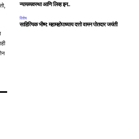
तो,
न्यायव्यवस्था आणि लिव्ह इन..
विशेष
75
साहित्यिक भीष्म: महामहोपाध्याय दत्तो वामन पोतदार जयंती
Followers
ा
ाही
कोन