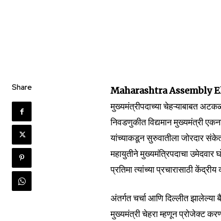
Share
Maharashtra Assembly El
Join our commu
मुख्यमंत्रीपदाच्या चेहऱ्याबाबत अटक
SUBSCRIBERS an
निवडणुकीत विद्यमान मुख्यमंत्री एकन
of the conversa
यांच्याकडून सुरुवातीला जोरदार सं
महायुतीने मुख्यमंत्रिपदाचा उमेदवार 
To subscribe, simply enter your e
प्रतिमा त्यांच्या प्रचारासाठी केंद्रीय 
the subscribe button below. Don'
won't spam your inbox. Your infor
अंतर्गत चर्चा आणि दिल्लीत झालेल्या ब
मुख्यमंत्री चेहरा म्हणून प्रोजेक्