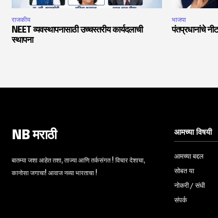
राजकीय
भाजपा
NEET व्यवस्थापनासाठी उच्चस्तरीय कार्यदलाची
पंतप्रधानांचे नीट
स्थापना
आमच्या विषयी
NB मराठी
आमच्या बद्दल
बातम्या जशा आहेत तशा, ताज्या आणि तर्कसंगत ! विचार देशाचा,
सोबत या
कानोसा जगाचा! आवाज नव्या भारताचा !
नोकरी / संधी
संपर्क