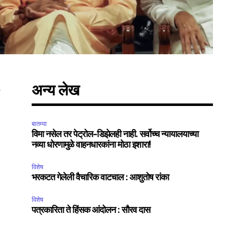
अन्य लेख
म
SUBSCRIBE
बातम्या
विमा नसेल तर पेट्रोल-डिझेलही नाही. सर्वोच्च न्यायालयाच्या
नव्या धोरणामुळे वाहनधारकांना मोठा इशारा!
ccept the
Privacy Policy
.
विशेष
भरकटत गेलेली वैचारिक वाटचाल : आशुतोष रांका
विशेष
पत्रकारिता ते हिंसक आंदोलन : सौरव दास
75