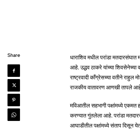
Join our commu
SUBSCRIBERS an
Share
धाराशिव मधील परांडा मतदारसंघात 
of the conversa
आहे. उद्धव ठाकरे यांच्या शिवसेनेच्य
राष्ट्रवादी कॉंग्रेसच्या वतीने राहुल 
To subscribe, simply enter your e
राजकीय वातावरण आणखी तापले आह
the subscribe button below. Don'
won't spam your inbox. Your infor
मविआतील सहभागी पक्षांमध्ये एकमत 
करण्यात गुंतलेला आहे. परांडा मतदा
आघाडीतील पक्षांमध्ये संताप दिसून ये
6,300