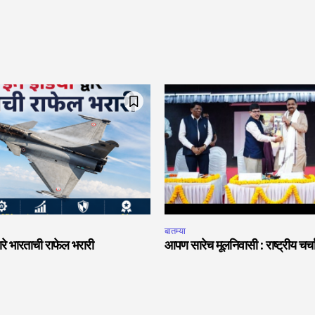
बातम्या
वारे भारताची राफेल भरारी
आपण सारेच मूलनिवासी : राष्ट्रीय चर्