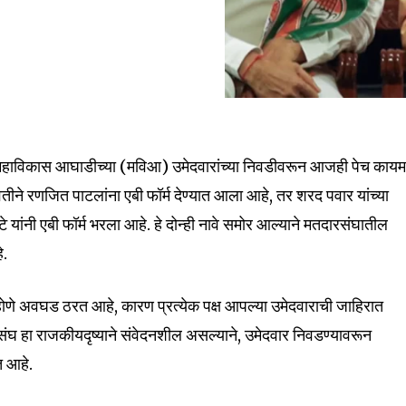
nity of
d be part
महाविकास आघाडीच्या (मविआ) उमेदवारांच्या निवडीवरून आजही पेच काय
tion.
ा वतीने रणजित पाटलांना एबी फॉर्म देण्यात आला आहे, तर शरद पवार यांच्या
मोटे यांनी एबी फॉर्म भरला आहे. हे दोन्ही नावे समोर आल्याने मतदारसंघातील
mail address on our website or click
े.
t worry, we respect your privacy and
I've read and a
mation is safe with us.
होणे अवघड ठरत आहे, कारण प्रत्येक पक्ष आपल्या उमेदवाराची जाहिरात
रसंघ हा राजकीयदृष्याने संवेदनशील असल्याने, उमेदवार निवडण्यावरून
त आहे.
32,111