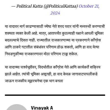
SUBSCRIBERS and be part of the
— Political Katta (@PoliticalKattaa)
October 21,
conversation.
2024
To subscribe, simply enter your email address on our website
or click the subscribe button below. Don't worry, we respect
या वादावर मार्ग काढण्यासाठी ज्येष्ठ नेते शरद पवार यांनी मध्यस्थी करण्याची
your privacy and won't spam your inbox. Your information is
शक्यता व्यक्त केली आहे. मात्र, आतापर्यंत कुठल्याही पक्षाने आपली भूमिका
safe with us.
बदलल्याचे दिसत नाही. राज्यातील राजकारणाच्या या प्रकरणाने काँग्रेस
आणि ठाकरे गटातील संबंधांवर परिणाम होऊ शकतो, आणि हा वाद येत्या
निवडणुकीच्या राजकारणावर मोठा परिणाम टाकू शकेल.
या वादाच्या पार्श्वभूमीवर, विदर्भातील काँग्रेस नेते आणि कार्यकर्ते सक्रिय
SUBSCRIBE
झाले आहेत. त्यांची भूमिका असूनही, हा वाद केवळ जागावाटपापलीकडे
I've read and accept the
Privacy Policy
.
जाऊन राजकीय व्यूहरचनेचा एक भाग बनला
6,300
32,111
75
Fans
Followers
Followers
Vinayak A