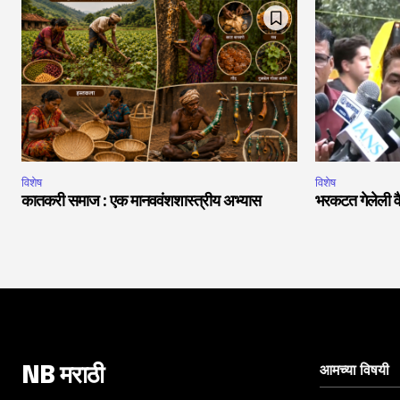
विशेष
विशेष
कातकरी समाज : एक मानववंशशास्त्रीय अभ्यास
भरकटत गेलेली व
आमच्या विषयी
NB मराठी