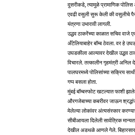
दुसरीकडे, त्यामुळे प्रामाणिक पोलिस अ
एवढी वसुली सुरू केली की वसुलीचे पै
Join our commu
यंत्रणा उभारावी लागली.
SUBSCRIBERS an
उद्धव ठाकरेंच्या काळात सचिव वाजे एवढ
of the conversa
अँटेलियाबाहेर बॉम्ब ठेवला. वर हे उघ
उघडकीला आल्यावर देखील उद्धव ठाकर
To subscribe, simply enter your e
the subscribe button below. Don'
विचारले. तत्कालीन गृहमंत्री अनिल द
won't spam your inbox. Your infor
पालघरमध्ये पोलिसांच्या सक्रिय साथीने
गप्प बसला होता.
मुंबई बॉम्बस्फोट खटल्यात फाशी झाल
औरगजेबाच्या कबरीवर जाऊन श्रद्धांजल
6,300
मेलेल्या लोकांवर अंत्यसंस्कार करण
Fans
सीबीआयला दिलेली सार्वत्रिक मान्यता 
देखील अडथळे आणले गेले. बिहारसारख्य