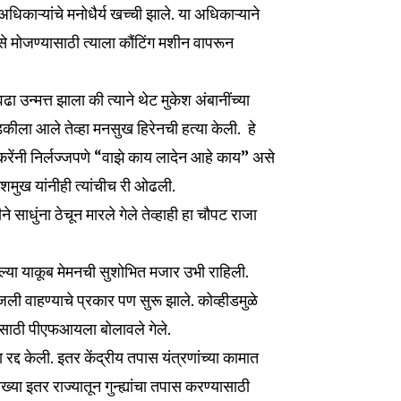
धिकाऱ्यांचे मनोधैर्य खच्ची झाले. या अधिकाऱ्याने
से मोजण्यासाठी त्याला कौंटिंग मशीन वापरून
nity of
d be part
ा उन्मत्त झाला की त्याने थेट मुकेश अंबानींच्या
tion.
डकीला आले तेव्हा मनसुख हिरेनची हत्या केली. हे
ेंनी निर्लज्जपणे “वाझे काय लादेन आहे काय” असे
mail address on our website or click
t worry, we respect your privacy and
ेशमुख यांनीही त्यांचीच री ओढली.
I've read and a
mation is safe with us.
 साधुंना ठेचून मारले गेले तेव्हाही हा चौपट राजा
ेल्या याकूब मेमनची सुशोभित मजार उभी राहिली.
ी वाहण्याचे प्रकार पण सुरू झाले. कोव्हीडमुळे
32,111
्यासाठी पीएफआयला बोलावले गेले.
Followers
रद्द केली. इतर केंद्रीय तपास यंत्रणांच्या कामात
ा इतर राज्यातून गुन्ह्यांचा तपास करण्यासाठी