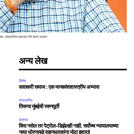
: उमेदवारीच्या बदल्यात पैसे घेतले जातात!
अन्य लेख
विशेष
कातकरी समाज : एक मानववंशशास्त्रीय अभ्यास
संपादकीय
तिसऱ्या मुंबईची स्वप्नपूर्ती
बातम्या
विमा नसेल तर पेट्रोल-डिझेलही नाही. सर्वोच्च न्यायालयाच्या
नव्या धोरणामुळे वाहनधारकांना मोठा इशारा!