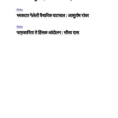
विशेष
भरकटत गेलेली वैचारिक वाटचाल : आशुतोष रांका
विशेष
पत्रकारिता ते हिंसक आंदोलन : सौरव दास
SUBSCRIBE
ccept the
Privacy Policy
.
75
Followers