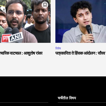
विशेष
ैचारिक वाटचाल : आशुतोष रांका
पत्रकारिता ते हिंसक आंदोलन : सौरव
चर्चेतील विषय