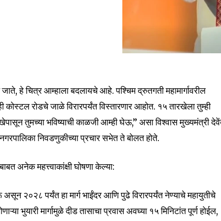
 जाते, हे चित्र आम्हाला बदलायचे आहे. पश्चिम द्रुतगती महामार्गावरील
ोस्टल रोडचे जाळे विरारपर्यंत विस्तारणार आहोत. १५ तारखेला तुम्ही
खेपासून तुमच्या भविष्याची काळजी आम्ही घेऊ,” असा विश्वास मुख्यमंत्री देवें
हानगरपालिका निवडणुकीच्या प्रचार सभेत ते बोलत होते.
धांबाबत अनेक महत्त्वाकांक्षी घोषणा केल्या:
nity of
d be part
 असून २०२८ पर्यंत हा मार्ग भाईंदर आणि पुढे विरारपर्यंत नेण्याचे महायुतीचे
tion.
ोणाऱ्या भुयारी मार्गामुळे दीड तासाचा प्रवास अवघ्या १५ मिनिटांत पूर्ण होईल,