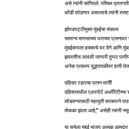
असे त्यांनी सांगितले. पश्चिम द्रुतग
To subscribe, simply enter your e
कोंडी फोडणार असल्याचे त्यांनी स्पष्ट
the subscribe button below. Don'
won't spam your inbox. Your infor
झोपडपट्टीमुक्त मुंबईचा संकल्प
सामान्य माणसाच्या घराच्या प्रश्नाव
मुंबईकराला हक्काचे घर देणे आणि म
इमारतींना लावली जाणारी दुप्पट पाणी
6,300
अनेक प्रकल्प युद्धपातळीवर हाती घे
Fans
दहिसर रडारचा प्रश्न मार्गी!
दहिसरमधील एअरपोर्ट अथॉरिटीच्या रडार
सोडवण्यासाठी महायुती सरकारने पाठप
मोकळा झाला आहे,” असेही त्यांनी नमू
या सभेला मुंबई भाजप अध्यक्ष आम