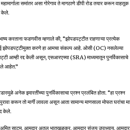
ती महामार्गाला समांतर असा गोरेगाव ते मागठाणे डीपी रोड तयार करून वाहतूक
mail address on our website or click
 केले.
t worry, we respect your privacy and
I've read and a
mation is safe with us.
र भाष्य करताना फडणवीस म्हणाले की, “झोपडपट्टीत राहणाऱ्या प्रत्येक
ुंबई झोपडपट्टीमुक्त करणे हा आमचा संकल्प आहे. ओसी (OC) नसलेल्या
पट्टी आम्ही रद्द केली असून, एसआरएच्या (SRA) माध्यमातून पुनर्विकासाचे
32,111
तले आहेत.”
Followers
मुळे अनेक इमारतींच्या पुनर्विकासाचा प्रश्न प्रलंबित होता. “हा प्रश्न
ुरावा करून तो मार्गी लावला असून आता सामान्य माणसाला मोफत घरांचा मार
द केले.
दार अमित साटम, आमदार अतुल भातखळकर, आमदार संजय उपाध्याय, आमदार