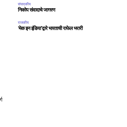
SUBSCRIBE
संपादकीय
निकोप संवादाचे जागरण
ccept the
Privacy Policy
.
राजकीय
‘मेक इन इंडिया’द्वारे भारताची राफेल भरारी
75
Followers
्ग