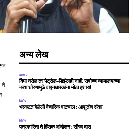
अन्य लेख
ाऊत
बातम्या
SUBSCRIBE
विमा नसेल तर पेट्रोल-डिझेलही नाही. सर्वोच्च न्यायालयाच्या
 ते
नव्या धोरणामुळे वाहनधारकांना मोठा इशारा!
स
ccept the
Privacy Policy
.
विशेष
भरकटत गेलेली वैचारिक वाटचाल : आशुतोष रांका
विशेष
पत्रकारिता ते हिंसक आंदोलन : सौरव दास