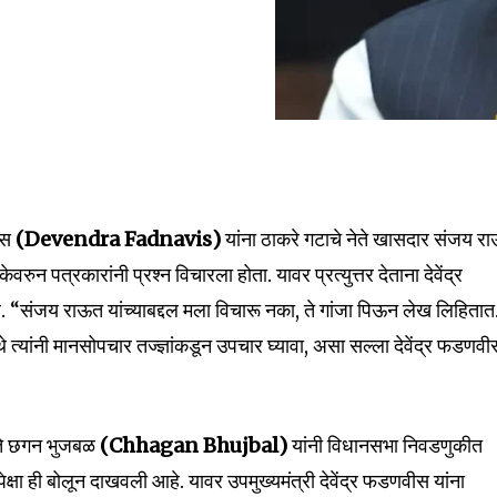
nity of
d be part
वीस
(Devendra Fadnavis)
यांना ठाकरे गटाचे नेते खासदार संजय र
tion.
केवरुन पत्रकारांनी प्रश्न विचारला होता. यावर प्रत्युत्तर देताना देवेंद्र
“संजय राऊत यांच्याबद्दल मला विचारू नका, ते गांजा पिऊन लेख लिहितात.
mail address on our website or click
t worry, we respect your privacy and
्यांनी मानसोपचार तज्ज्ञांकडून उपचार घ्यावा, असा सल्ला देवेंद्र फडणवी
I've read and a
mation is safe with us.
 नेते छगन भुजबळ
(Chhagan Bhujbal)
यांनी विधानसभा निवडणुकीत
्षा ही बोलून दाखवली आहे. यावर उपमुख्यमंत्री देवेंद्र फडणवीस यांना