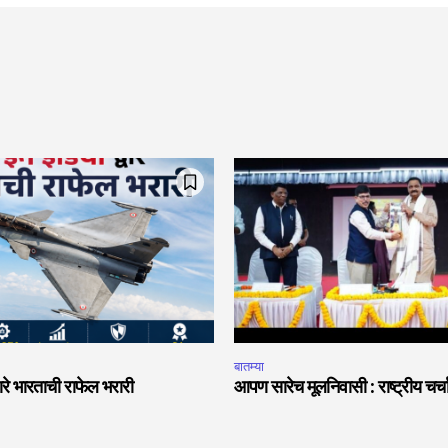
बातम्या
वारे भारताची राफेल भरारी
आपण सारेच मूलनिवासी : राष्ट्रीय चर्