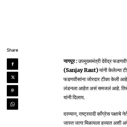
Join our commu
Share
SUBSCRIBERS an
नागपूर :
उपमुख्यमंत्री देवेंद्र फडण
of the conversa
(Sanjay Raut)
यांनी केलेल्या टी
फडणवीसांना जोरदार टीका केली आहे. 
To subscribe, simply enter your e
the subscribe button below. Don'
लंडनला आहेत असं समजलं आहे. तिथे त
won't spam your inbox. Your infor
यांनी दिलाय.
दरम्यान, राष्ट्रवादी काँग्रेस पक्षाचे
जास्त जागा मिळायला हव्यात अशी अपेक