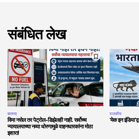
संबंधित लेख
बातम्या
राजकीय
विमा नसेल तर पेट्रोल-डिझेलही नाही. सर्वोच्च
‘मेक इन इंडिया’द्
न्यायालयाच्या नव्या धोरणामुळे वाहनधारकांना मोठा
इशारा!