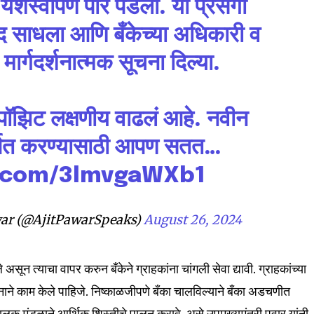
यशस्वीपणे पार पडला. या प्रसंगी
ाद साधला आणि बँकेच्या अधिकारी व
 मार्गदर्शनात्मक सूचना दिल्या.
िपॉझिट लक्षणीय वाढलं आहे. नवीन
्षित करण्यासाठी आपण सतत…
nity of
r.com/3lmvgaWXb1
d be part
tion.
war (@AjitPawarSpeaks)
August 26, 2024
mail address on our website or click
t worry, we respect your privacy and
I've read and a
े असून त्याचा वापर करुन बँकेने ग्राहकांना चांगली सेवा द्यावी. ग्राहकांच्या
mation is safe with us.
ने काम केले पाहिजे. निष्काळजीपणे बँका चालविल्याने बँका अडचणीत
ालक मंडळाने आर्थिक शिस्तीचे पालन करावे, असे उपमुख्यमंत्री पवार यांनी