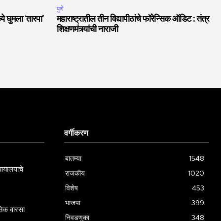
पुणे
ये घुमला ‘तारपा’
महाराष्ट्रातील तीन विद्यापीठांचे फॉरेन्सिक ऑडिट : तंत्र
शिक्षणमंत्र्यांची नाराजी
वर्गीकरण
बातम्या
1548
्यायालयाचे
राजकीय
1020
विशेष
453
भाजपा
399
गतिक वारसा
निवडणुका
348