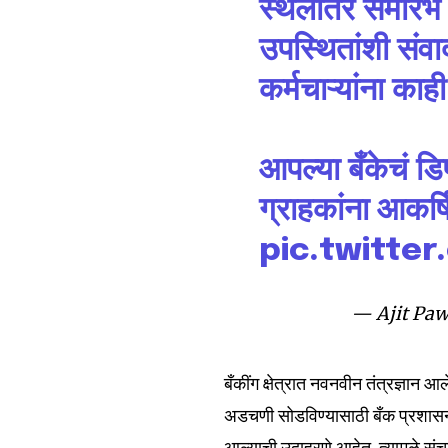
स्थलांतर समारंभ 
उपस्थितांशी संव
कर्मचाऱ्यांना काही
आपल्या बँकेचं ड
ग्राहकांना आकर
Join our commu
pic.twitte
SUBSCRIBERS an
of the conversa
— Ajit Pa
To subscribe, simply enter your e
the subscribe button below. Don'
बँकींग क्षेत्रात नवनवीन तंत्रज्ञान आल
won't spam your inbox. Your infor
अडचणी सोडविण्यासाठी बँक प्रशासना
आल्याची उदाहरणे आहेत. त्यामुळे संच