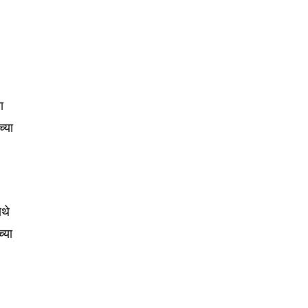
75
Followers
ज
ा
च्या
.
ेथे
च्या