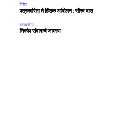
विशेष
पत्रकारिता ते हिंसक आंदोलन : सौरव दास
संपादकीय
निकोप संवादाचे जागरण
SUBSCRIBE
ccept the
Privacy Policy
.