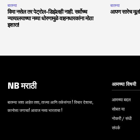
बातम्या
बातम्या
विमा नसेल तर पेट्रोल-डिझेलही नाही. सर्वोच्च
आपण सारेच मूलनि
न्यायालयाच्या नव्या धोरणामुळे वाहनधारकांना मोठा
इशारा!
आमच्या विषयी
NB मराठी
आमच्या बद्दल
बातम्या जशा आहेत तशा, ताज्या आणि तर्कसंगत ! विचार देशाचा,
सोबत या
कानोसा जगाचा! आवाज नव्या भारताचा !
नोकरी / संधी
संपर्क