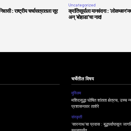
Uncategorized
वासी : राष्ट्रीय चर्चासत्रातला सूर
क्रांतिसूर्याला मानवंदना : ‘लोकभवन’मध्
अन् ‘बोहाडा’चा नाद!
चर्चेतील विषय
मुस्लिम
मशिदसुद्धा घोषित शांतता क्षेत्रच, उच्च न
प्रशासनावर ताशेरे
संस्कृती
‘सारनाथ’चा प्रवास : बुद्धपर्वापासून जा
स्थळापर्यंत