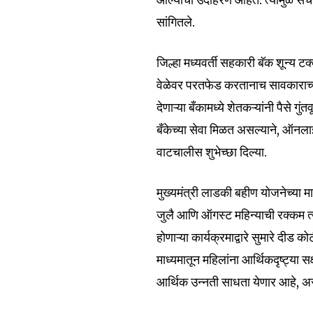
सांगितले.
6,300
जिल्हा मध्यवर्ती सहकारी बॅक शून्य टक्
Fans
वेळेवर परतफेड करतानाच सावकाराच्य
देणाऱ्या बँकामध्ये शेतकऱ्यांनी पैसे ग
बँकेच्या सेवा मिळत असल्याने, ऑनलाईन
वाटचालीस शुभेच्छा दिल्या.
मुख्यमंत्री लाडकी बहीण योजनेच्या मा
जुलै आणि ऑगस्ट महिन्याची रक्कम त्
होणाऱ्या कार्यक्रमाद्वारे सुमारे दीड 
माध्यमातून महिलांना आर्थिकदृष्ट्या स
आर्थिक उन्नती साधता येणार आहे, असे