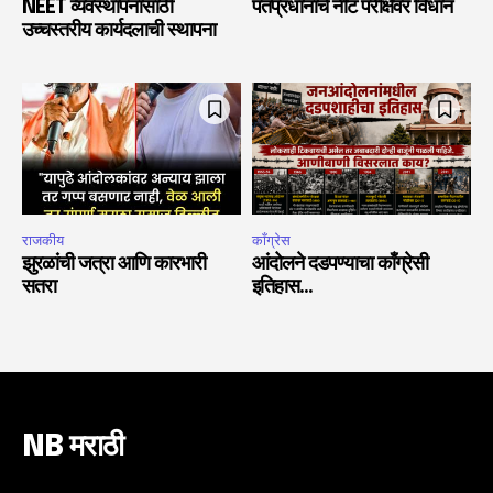
NEET व्यवस्थापनासाठी
पंतप्रधानांचे नीट परीक्षेवर विधान
उच्चस्तरीय कार्यदलाची स्थापना
राजकीय
काँग्रेस
झुरळांची जत्रा आणि कारभारी
आंदोलने दडपण्याचा काँग्रेसी
सतरा
इतिहास…
NB मराठी