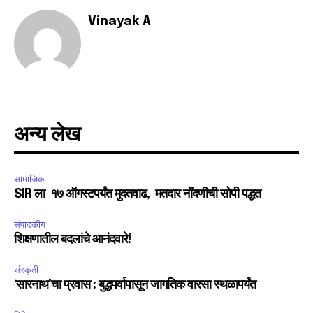
Vinayak A
SUBSCRIBE
I've read and accept the
Privacy Policy
.
6,300
32,111
75
अन्य लेख
Fans
Followers
Followers
सामाजिक
SIR ला १७ ऑगस्टपर्यंत मुदतवाढ, मतदार नोंदणीची सोपी पद्धत
संपादकीय
शिक्षणातील बदलांचे आनंदवारे!
संस्कृती
‘सारनाथ’चा प्रवास : बुद्धपर्वापासून जागतिक वारसा स्थळापर्यंत