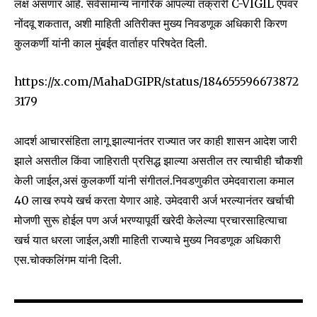
लक्ष असणार आहे. सर्वसामान्य नागरिक आपल्या तक्रारी C-VIGIL ऍपवर
नोंदवू शकतात, अशी माहिती अतिरीक्त मुख्य निवडणूक अधिकारी किरण
कुलकर्णी यांनी काल मुंबईत वार्ताहर परिषदेत दिली.
https://x.com/MahaDGIPR/status/184655596673872
3179
Join our community of
आदर्श आचारसंहिता लागू झाल्यानंतर राज्यात जर काही शासन आदेश जारी
SUBSCRIBERS and be part of the
झाले असतील किंवा जाहिराती प्रसिद्ध झाल्या असतील तर त्याचीही चौकशी
conversation.
केली जाईल,असं कुलकर्णी यांनी संगीतलं.निवडणुकीत उमेदवाराला कमाल
40 लाख रुपये खर्च करता येणार आहे. उमेदवारी अर्ज भरल्यानंतर खर्चाची
To subscribe, simply enter your email address on our website
मोजणी सुरू होईल पण अर्ज भरण्यापूर्वी खरेदी केलेल्या प्रचारसाहित्याचा
or click the subscribe button below. Don't worry, we respect
your privacy and won't spam your inbox. Your information is
खर्च यात धरला जाईल,अशी माहिती राज्याचे मुख्य निवडणूक अधिकारी
safe with us.
एस.चोक्कलिंगम यांनी दिली.