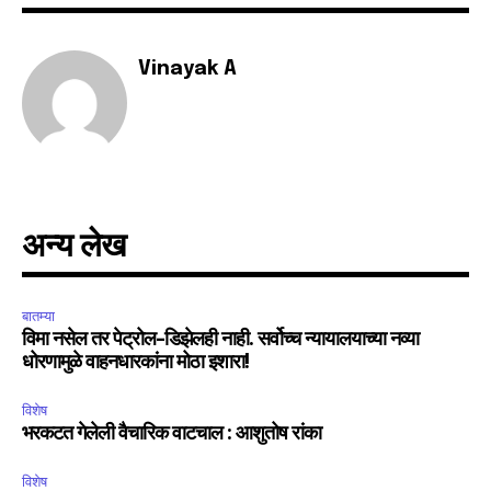
Join our community of
SUBSCRIBERS and be part of the
conversation.
Vinayak A
To subscribe, simply enter your email address on our website
or click the subscribe button below. Don't worry, we respect
your privacy and won't spam your inbox. Your information is
safe with us.
अन्य लेख
SUBSCRIBE
बातम्या
विमा नसेल तर पेट्रोल-डिझेलही नाही. सर्वोच्च न्यायालयाच्या नव्या
धोरणामुळे वाहनधारकांना मोठा इशारा!
I've read and accept the
Privacy Policy
.
विशेष
भरकटत गेलेली वैचारिक वाटचाल : आशुतोष रांका
6,300
32,111
75
विशेष