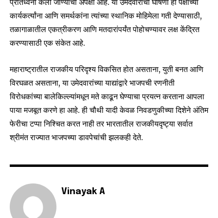
प्रतिध्वनी केली जाण्याची अपेक्षा आहे. या उमेदवारांची घोषणा ही पक्षाच्या
SUBSCRIBE
कार्यकर्त्यांना आणि समर्थकांना त्यांच्या स्थानिक मोहिमेला गती देण्यासाठी,
I've read and accept the
Privacy Policy
.
तळागाळातील एकत्रीकरण आणि मतदारांपर्यंत पोहोचण्यावर लक्ष केंद्रित
करण्यासाठी एक संकेत आहे.
महाराष्ट्रातील राजकीय परिदृश्य विकसित होत असताना, युती बनत आणि
6,300
32,111
75
Fans
Followers
Followers
विरघळत असताना, या उमेदवारांच्या याद्यांद्वारे भाजपची रणनीती
विरोधकांच्या बालेकिल्ल्यांमधून मते काढून घेण्याचा प्रयत्न करताना आपला
पाया मजबूत करणे हा आहे. ही चौथी यादी केवळ निवडणुकीच्या दिशेने अंतिम
फेरीचा टप्पा निश्चित करत नाही तर भारतातील राजकीयदृष्ट्या सर्वात
श्रीमंत राज्यात भाजपच्या डावपेचांची झलकही देते.
Vinayak A