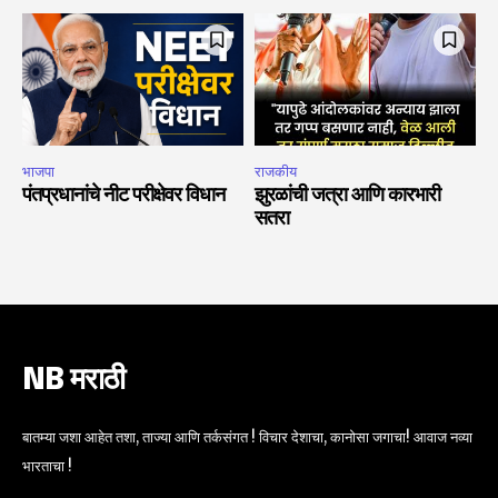
भाजपा
राजकीय
पंतप्रधानांचे नीट परीक्षेवर विधान
झुरळांची जत्रा आणि कारभारी
सतरा
NB मराठी
बातम्या जशा आहेत तशा, ताज्या आणि तर्कसंगत ! विचार देशाचा, कानोसा जगाचा! आवाज नव्या
भारताचा !