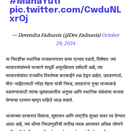
#MahaYuti
pic.twitter.com/CwduNL
xrOj
— Devendra Fadnavis (@Dev_Fadnavis)
October
29, 2024
Join our community of
SUBSCRIBERS and be part of the
या निवडींचा स्थानिक राजकारणावर कसा प्रभाव पडतो, विशेषत: ज्या
conversation.
मतदारसंघांमध्ये भाजपने यापूर्वी असुरक्षितता दर्शवली आहे, त्या
मतदारसंघांवर राजकीय विश्लेषक बारकाईने लक्ष ठेवून आहेत. उदाहरणार्थ,
To subscribe, simply enter your email address on our website
or click the subscribe button below. Don't worry, we respect
मीरा-भाईंदरसाठी नरेंद्र मेहता यांची निवड, मतदारांना पुन्हा भाजपकडे
your privacy and won't spam your inbox. Your information is
वळवण्यासाठी त्यांचा भूतकाळातील अनुभव आणि स्थानिक संबंधांचा फायदा
safe with us.
घेण्याचा प्रयत्न म्हणून पाहिले जाऊ शकते.
भाजपच्या प्रचारात विकास, सुशासन आणि राष्ट्रीय सुरक्षा यावर भर देण्यात
आला आहे, ज्या थीम्स निवडणुकीची तारीख जवळ आल्यावर अधिक जोमाने