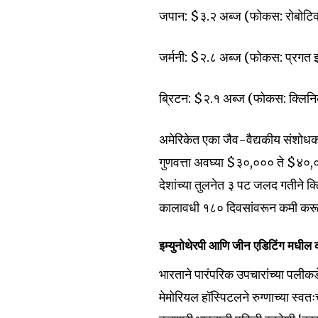
the subscribe button below. Don'
जपान: $३.२ अब्ज (फोकस: रोबोटिक सर्
won't spam your inbox. Your infor
जर्मनी: $२.८ अब्ज (फोकस: प्रगत इम्
ब्रिटन: $२.१ अब्ज (फोकस: क्लिनिकल 
6,300
Fans
अमेरिकेत एका जैव-वैद्यकीय संशोध
गुणवत्ता अवघ्या $३०,००० ते $४०,००
देशांच्या तुलनेत ३ पट जलद गतीने क्
कालावधी १८० दिवसांवरून कमी करू
इम्युनोथेरपी आणि जीन एडिटिंग मधील क
भारताने पारंपरिक उपचारांच्या पल
मेमोरियल हॉस्पिटलने रुग्णाच्या स्व