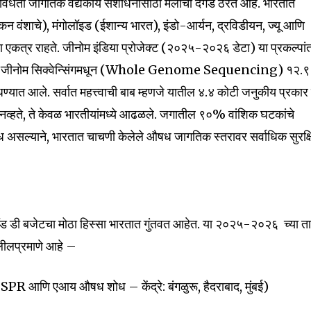
िधता जागतिक वैद्यकीय संशोधनासाठी मैलाचा दगड ठरत आहे. भारतात
न वंशाचे), मंगोलॉइड (ईशान्य भारत), इंडो-आर्यन, द्रविडीयन, ज्यू आणि
त्र राहते. जीनोम इंडिया प्रोजेक्ट (२०२५-२०२६ डेटा) या प्रकल्पांत
संपूर्ण जीनोम सिक्वेन्सिंगमधून (Whole Genome Sequencing) १२.
धण्यात आले. सर्वात महत्त्वाची बाब म्हणजे यातील ४.४ कोटी जनुकीय प्रकार 
 नव्हते, ते केवळ भारतीयांमध्ये आढळले. जगातील ९०% वांशिक घटकांचे
ध असल्याने, भारतात चाचणी केलेले औषध जागतिक स्तरावर सर्वाधिक सुरक्
nity of
र अँड डी बजेटचा मोठा हिस्सा भारतात गुंतवत आहेत. या २०२५-२०२६ च्या ता
d be part
लीलप्रमाणे आहे –
tion.
R आणि एआय औषध शोध – केंद्रे: बंगळुरू, हैदराबाद, मुंबई)
mail address on our website or click