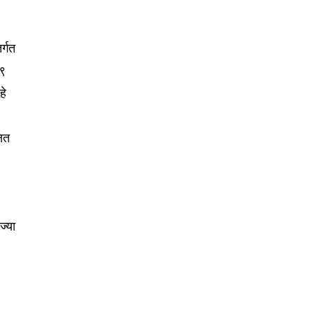
र्गत
९९
हे
षित
ज्या
SUBSCRIBE