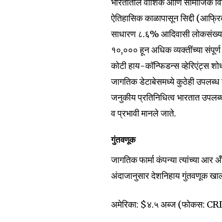
भारतातील वांशिक आणि सामाजिक विव
ऐतिहासिक काळापासून सिद्दी (आफ्रिक
साधारण ८.६% आदिवासी लोकसंख्या एक
१०,००० हून अधिक व्यक्तींच्या 
कोटी हाय-कॉन्फिडन्स व्हेरिएंट्स शो
जागतिक डेटाबेसमध्ये कुठेही उपलब्ध
जनुकीय प्रतिनिधित्व भारतात उपलब्
व प्रभावी मानले जाते.
गुंतवणूक
Join our commu
जागतिक फार्मा कंपन्या त्यांच्या आ
SUBSCRIBERS an
अंदाजानुसार देशनिहाय गुंतवणूक खा
of the conversa
अमेरिका: $४.५ अब्ज (फोकस: CRISP
To subscribe, simply enter your e