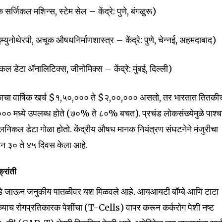
t worry, we respect your privacy and
I've read and a
जिकल मशिन्स, स्टेम सेल – केंद्रे: पुणे, बंगळुरू)
mation is safe with us.
युनोथेरपी, अचूक औषधनिर्माणशास्त्र – केंद्रे: पुणे, चेन्नई, अहमदाबाद)
डेटा अ‍ॅनालिटिक्स, जीनोमिक्स – केंद्रे: मुंबई, दिल्ली)
32,111
Followers
काचा वार्षिक खर्च $१,५०,००० ते $२,००,००० असतो, तर भारतात तितकी
० मध्ये उपलब्ध होते (७०% ते ८०% बचत). प्रचंड लोकसंख्येमुळे पाश्चात
लिनिकल डेटा गोळा होतो. केंद्रीय औषध मानक नियंत्रण संघटनेने मंजुरीचा
न ३० ते ४५ दिवस केला आहे.
्रांती
ीकडे जाऊन जनुकीय पातळीवर यश मिळवले आहे. आयआयटी बॉम्बे आणि टाटा
तःच्याच रोगप्रतिकारक पेशींचा (T-Cells) वापर करून कर्करोग पेशी नष्ट