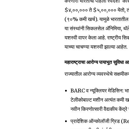
करणारी भारताची पहिली स्वदेशी ‘का
$४,००,००० ते $५,००,००० येतो, त
(९०% कमी खर्च). यामुळे भारतातील 
या संस्थांनी सिकलसेल अ‍ॅनिमिया, थ
यशस्वी वापर केला आहे. राष्ट्रीय स
याच्या चाचण्या यशस्वी झाल्या आहेत.
महाराष्ट्राचा आरोग्य पायाभूत सुविधा 
राज्यातील आरोग्य व्यवस्थेचे सक्षमी
BARC व न्यूक्लियर मेडिसिन: भा
टेलीकोबाल्ट मशीन अत्यंत कमी खर्
नवीन किरणोत्सारी वैद्यकीय केंद्
प्रादेशिक ऑन्कोलॉजी ग्रिड 