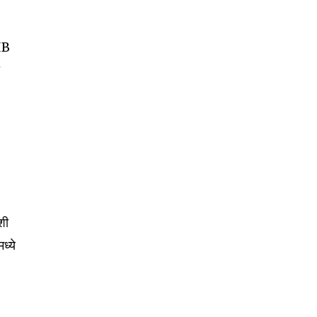
च
GIB
ा
शी
ध्ये