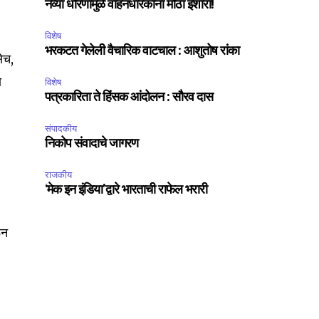
नव्या धोरणामुळे वाहनधारकांना मोठा इशारा!
विशेष
भरकटत गेलेली वैचारिक वाटचाल : आशुतोष रांका
ेच,
ा
विशेष
पत्रकारिता ते हिंसक आंदोलन : सौरव दास
संपादकीय
निकोप संवादाचे जागरण
राजकीय
‘मेक इन इंडिया’द्वारे भारताची राफेल भरारी
ून