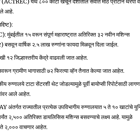
 (ACTREC) येथे ₹८०० कोटी खर्चून देशातील सर्वात मोठे प्रोटॉन थेरपी 
ेले आहे.
दिष्ट):
 मुंबईतील १५ वरून संपूर्ण महाराष्ट्रात अतिरिक्त ३२ नवीन मशिन्स
ूर) बसवून वार्षिक २.५ लाख रुग्णांना फायदा मिळवून दिला जाईल.
ी १२ जिल्हास्तरीय केंद्रे वाढवली जात आहेत.
सवरून ग्रामीण भागासाठी ७२ फिरत्या व्हॅन तैनात केल्या जात आहेत.
ुग्णालये टाटा सेंटरशी थेट जोडल्यामुळे पूर्वी बायोप्सी रिपोर्टसाठी लागणा
ांवर आले आहेत.
अंतर्गत राज्यातील प्रत्येक उपविभागीय रुग्णालयात ५ ते १० खाटांचे यु
ंत २,५०० अतिरिक्त डायलिसिस मशिन्स बसवण्याचे लक्ष्य आहे. यामुळे
०० ते ₹२,००० वाचणार आहेत.