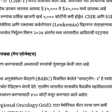
र-टी’ (CAR-T) थेरपी विकसित केली आहे. अमेरिकेत ज्या उपचारांचा खर्
ोच उपचार भारतात अवघ्या $३५,००० ते $४०,००० मध्ये उपलब्ध आहे
रुग्णांचा वार्षिक खाजगी खर्च ₹५,००० कोटींनी कमी होईल. CSIR आणि I
ॅलेसेमिया आणि रक्ताच्या कर्करोगावर (Leukemia) ख्रिस्पर तंत्रज्ञानाच
िकलसेल निर्मूलन मिशन २०२७ अंतर्गत मध्य भारतातील आदिवासी पट्ट्यात
आराखडा (मेगा प्रोजेक्ट्स)
करण करण्यासाठी अब्जावधी रुपयांची गुंतवणूक केली जात आहे.
भा अणुसंशोधन केंद्राने (BARC) विकसित केलेले ‘भाभाट्रॉन-२’ हे स्वदे
चात रेडिएशन थेरपी देते. ग्रामीण भागातील शासकीय वैद्यकीय महाविद्यालयांम
रे स्थापन करण्यासाठी ₹४५० कोटी मंजूर करण्यात आले आहेत.
(Regional Oncology Grid): टाटा मेमोरियल सेंटर वरचा ताण कमी