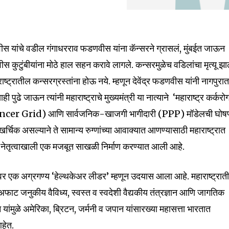
फडणवीस यांचे वडील गंगाधरराव फडणवीस यांना कॅन्सरने ग्रासलं, मुंबईत जाऊन
कुटुंबीयांना मोठे हाल सहन करावे लागले. कन्सरमुळेच वडिलांचा मृत्यू झा
ाष्ट्रातील कन्सरग्रस्तांना होऊ नये. म्हणून देवेंद्र फडणवीस यांनी नागपुरा
ी पुढे जाऊन त्यांनी महाराष्ट्राचे मुख्यमंत्री या नात्याने ‘महाराष्ट्र कर्करो
ancer Grid) आणि सार्वजनिक-खाजगी भागीदारी (PPP) मॉडेलची घोष
र्चिक असल्याने ते सामान्य रुग्णांच्या आवाक्यात आणण्यासाठी महाराष्ट्रात
्या नेतृत्वाखाली एक मजबूत साखळी निर्माण करण्यात आली आहे.
 एक अग्रगण्य ‘हेल्थकेअर लीडर’ म्हणून उदयास आला आहे. महाराष्ट्रात
फाट जनुकीय वैविध्य, स्वस्त व स्वदेशी वैद्यकीय तंत्रज्ञान आणि जागतिक
यांमुळे अमेरिका, ब्रिटन, जर्मनी व जपान यांसारख्या महासत्ता भारतात
हेत.