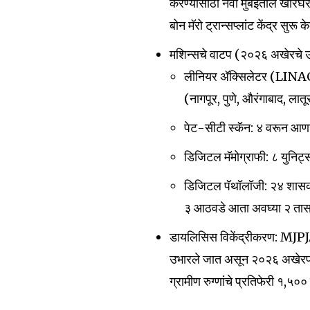
करण्यासाठी नवी मुंबईतील खारघर
बोन मॅरो ट्रान्सप्लांट केंद्र सुरू क
मशिन्सचे वाटप (२०२६ अखेरचे उद्
लीनियर अ‍ॅक्सिलेटर (LINAC):
(नागपूर, पुणे, औरंगाबाद, लात
पेट-सीटी स्कॅन: ४ वरून आणख
डिजिटल मॅमोग्राफी: ८ युनिट्
डिजिटल पॅथॉलॉजी: २४ शासकीय र
३ आठवडे आता अवघ्या २ तास
डायलिसिस विकेंद्रीकरण: MJPJAY 
उभारले जात असून २०२६ अखेरपर्य
ग्रामीण रुग्णांचे प्रतिफेरी ₹१,५