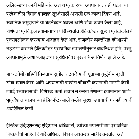
safe with us.
अलिकडच्या काही महिन्यांत अशाच प्रकारच्या अपघातानंतर ही घटना या
प्रदेशातील विमान वाहतूक सुरक्षेसाठी आणखी एक काळा दिवस आहे.
स्थानिक समुदायाने या घटनेबद्दल धक्का आणि शोक व्यक्त केला आहे,
विशेषतः प्रतिकूल हवामानाच्या परिस्थितीत हेलिकॉप्टर सुरक्षा प्रोटोकॉलचे
पुनरावलोकन करण्याचे आवाहन केले आहे. राजकीय व्यक्तींसह व्हीआयपी
SUBSCRIBE
उड्डाण करणारे हेलिकॉप्टर प्राथमिक तपासणीनुसार व्यवस्थित होते, परंतु
अपघातामुळे अशा फ्लाइटच्या सुरक्षिततेवर प्रश्नचिन्ह निर्माण झाले आहे.
I've read and accept the
Privacy Policy
.
या घटनेची माहिती मिळताच सुनील तटकरे यांनी मृतांच्या कुटुंबीयांप्रती
शोक व्यक्त केला आणि अपघाताची सखोल चौकशी करण्याची मागणी केली.
6,300
32,111
75
हवाई प्रवासासाठी, विशेषत: कमी अंदाज न करता येणाऱ्या हवामानात आणि
Fans
Followers
Followers
भूप्रदेशात चालणाऱ्या हेलिकॉप्टरसाठी कठोर सुरक्षा उपायांची गरजही त्यांनी
अधोरेखित केली.
हेरिटेज एव्हिएशनसह एव्हिएशन अधिकारी, त्यांच्या तपासणीच्या प्राथमिक
निष्कर्षांची माहिती देणारे अधिकृत विधान लवकरच जाहीर करतील अशी