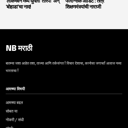
‘लोकभवन’मध्ये घुमला ‘तारपा’ अन्
फॉरेन्सिक ऑडिट : तंत्र
‘बोहाडा’चा नाद!
शिक्षणमंत्र्यांची नाराजी
NB मराठी
बातम्या जशा आहेत तशा, ताज्या आणि तर्कसंगत ! विचार देशाचा, कानोसा जगाचा! आवाज नव्या
भारताचा !
आमच्या विषयी
आमच्या बद्दल
सोबत या
नोकरी / संधी