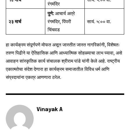
रंगमंदिर
पुणे:
आचार्य अत्रे
SUBSCRIBE
२३ मार्च
रंगमंदिर, पिंपरी
सायं. ५:०० वा.
चिंचवड
I've read and accept the
Privacy Policy
.
हा कार्यक्रम संपूर्णपणे मोफत असून जास्तीत जास्त नागरिकांनी, विशेषतः
तरुण पिढीने या ऐतिहासिक आणि आध्यात्मिक सोहळ्याचा लाभ घ्यावा, असे
6,300
32,111
75
आवाहन सांस्कृतिक कार्य संचालक श्रीराम पांडे यांनी केले आहे. राष्ट्रीय
Fans
Followers
Followers
एकात्मतेचा संदेश देणारा हा कार्यक्रम समाजातील विविध धर्म आणि
संप्रदायांना एकत्र आणणारा ठरेल.
Vinayak A