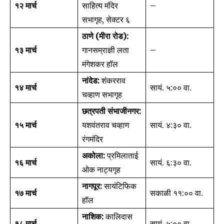
१२ मार्च
साहित्य मंदिर
–
सभागृह, सेक्टर ६
ठाणे (मीरा रोड):
१३ मार्च
गानसम्राज्ञी लता
–
मंगेशकर हॉल
नांदेड:
शंकरराव
१४ मार्च
सायं. ५:०० वा.
चव्हाण सभागृह
छत्रपती संभाजीनगर:
Join our community of
१५ मार्च
यशवंतराव चव्हाण
सायं. ४:३० वा.
SUBSCRIBERS and be part of the
conversation.
रंगमंदिर
अकोला:
प्रमिलाताई
To subscribe, simply enter your email address on our website
१६ मार्च
सायं. ६:३० वा.
ओक नाट्यगृह
or click the subscribe button below. Don't worry, we respect
your privacy and won't spam your inbox. Your information is
नागपूर:
सायंटिफिक
safe with us.
१७ मार्च
सकाळी ११:०० वा.
हॉल
नाशिक:
कालिदास
१८ मार्च
सायं. ५:०० वा.