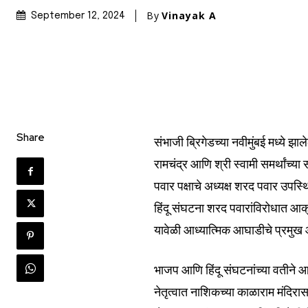
By
Vinayak A
September 12, 2024
Share
संभाजी ब्रिगेडच्या नवीमुंबई मध्ये झा
Join our commu
रामचंद्र आणि श्री स्वामी समर्थांच्या 
SUBSCRIBERS an
पवार पक्षाचे अध्यक्ष शरद पवार उपस्
of the conversa
हिंदू संघटना शरद पवारांविरोधात आ
यावेळी आध्यात्मिक आघाडीचे प्रमुख 
To subscribe, simply enter your e
the subscribe button below. Don'
won't spam your inbox. Your infor
भाजप आणि हिंदू संघटनांच्या वतीने आ
नेतृत्वात नाशिकच्या काळाराम मंदिर