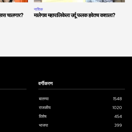
नाशिक
 दिवस चालणार?
मालेगाव महापालिकेला उर्दू फलक हवेतच कशाला?
वर्गीकरण
बातम्या
1548
राजकीय
1020
विशेष
454
भाजपा
399