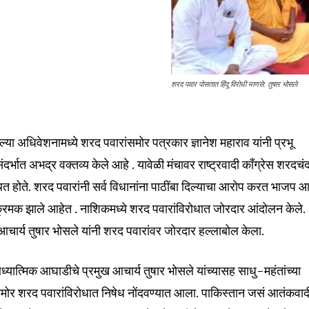
शरद पवार पोसतात हिंदू विरोधी माणसे: तुषार भोसले
लेल्या अधिवेशनामध्ये शरद पवारांसमोर पत्रकार ज्ञानेश महाराव यांनी प्रभू
nity of
संदर्भात अभद्र वक्तव्य केले आहे . यावेळी मंचावर राष्ट्रवादी काँग्रेस शरदचंद
d be part
थित होते. शरद पवारांनी सर्व विधानांना पाठींबा दिल्याचा आरोप करत भाजप 
tion.
क्रमक झाले आहेत . नाशिकमध्ये शरद पवारांविरोधात जोरदार आंदोलन केले.
आचार्य तुषार भोसले यांनी शरद पवारांवर जोरदार हल्लाबोल केला.
mail address on our website or click
t worry, we respect your privacy and
I've read and a
mation is safe with us.
ध्यात्मिक आघाडीचे प्रमुख आचार्य तुषार भोसले यांच्यासह साधु-महंतांच्या
ासमोर शरद पवारांविरोधात निषेध नोंदवण्यात आला. पाकिस्तान जसं आतंकवाद