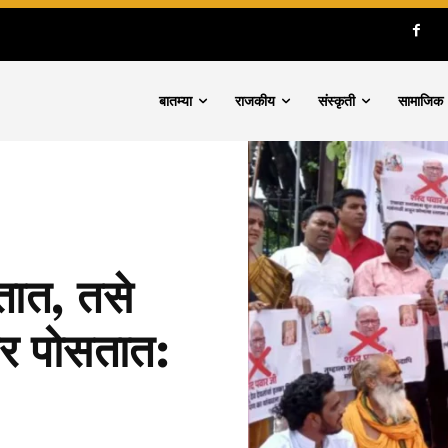
बातम्या
राजकीय
संस्कृती
सामाजिक
तात, तसे
चार पोसतात: