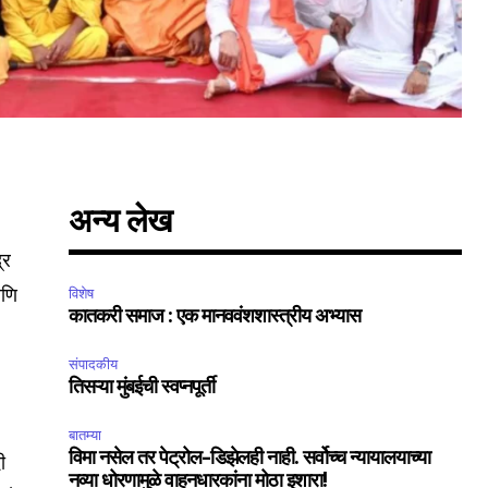
अन्य लेख
्र
आणि
विशेष
कातकरी समाज : एक मानववंशशास्त्रीय अभ्यास
SUBSCRIBE
संपादकीय
तिसऱ्या मुंबईची स्वप्नपूर्ती
ccept the
Privacy Policy
.
बातम्या
विमा नसेल तर पेट्रोल-डिझेलही नाही. सर्वोच्च न्यायालयाच्या
ी
नव्या धोरणामुळे वाहनधारकांना मोठा इशारा!