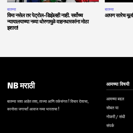
बातम्या
बातम्या
विमा नसेल तर पेट्रोल-डिझेलही नाही. सर्वोच्च
आपण सारेच मूलनि
न्यायालयाच्या नव्या धोरणामुळे वाहनधारकांना मोठा
इशारा!
आमच्या विषयी
NB मराठी
आमच्या बद्दल
बातम्या जशा आहेत तशा, ताज्या आणि तर्कसंगत ! विचार देशाचा,
सोबत या
कानोसा जगाचा! आवाज नव्या भारताचा !
नोकरी / संधी
संपर्क