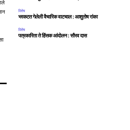
ाले
तान
विशेष
भरकटत गेलेली वैचारिक वाटचाल : आशुतोष रांका
75
Followers
विशेष
पत्रकारिता ते हिंसक आंदोलन : सौरव दास
सा