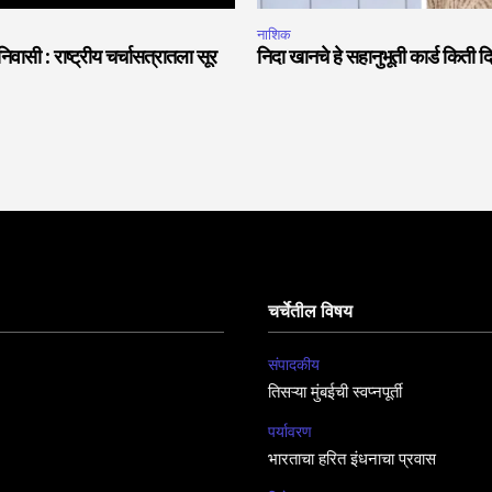
नाशिक
वासी : राष्ट्रीय चर्चासत्रातला सूर
निदा खानचे हे सहानुभूती कार्ड किती
चर्चेतील विषय
संपादकीय
तिसऱ्या मुंबईची स्वप्नपूर्ती
पर्यावरण
भारताचा हरित इंधनाचा प्रवास