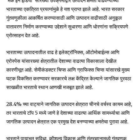
‘मेक इन इंडिया’ सारख्या उपक्रमांद्वारे उत्पादन क्षमता वाढवण्याच्या
भारताच्या एकत्रित प्रयत्नांमुळे हे यश प्राप्त झाले आहे. भारत सरकार
गुंतवणुकीला आकर्षित करण्यासाठी आणि उत्पादन वाढीसाठी अनुकूल
वातावरण निर्माण करण्याच्या उद्देशाने सुधारणा आणि धोरणांना सक्रियपणे
प्रोत्साहन देत आहे.
भारताच्या उत्पादनातील वाढ हे इलेक्ट्रॉनिक्स, ऑटोमोबाईल्स आणि
एरोस्पेस यांसारख्या क्षेत्रातील देशाच्या वाढत्या विकासाला देखील
कारणीभूत आहे. सेमीकंडक्टर चिप्स आणि ग्राफिक्स चिप्स यांसारखे मुख्य
घटक विकसित करण्यावर सरकारचे लक्ष केंद्रित केल्याने जागतिक पुरवठा
साखळीत भारताचे स्थान आणखी मजबूत झाले आहे.
Join our community of
SUBSCRIBERS and be part of the
28.4% च्या वाट्याने जागतिक उत्पादन क्षेत्रात चीनचे वर्चस्व कायम आहे,
conversation.
तर भारताचे टॉप 5 मध्ये जाणे हे देशाच्या वाढत्या आर्थिक सामर्थ्याचा आणि
जागतिक उत्पादन क्षेत्रात एक प्रमुख देश बनण्याच्या क्षमतेचा पुरावा आहे.
To subscribe, simply enter your email address on our website
or click the subscribe button below. Don't worry, we respect
your privacy and won't spam your inbox. Your information is
भारताने पायाभूत सुविधा, कौशल्य विकास आणि तंत्रज्ञानामध्ये गुंतवणूक