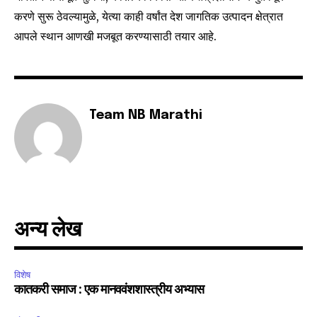
safe with us.
करणे सुरू ठेवल्यामुळे, येत्या काही वर्षांत देश जागतिक उत्पादन क्षेत्रात
आपले स्थान आणखी मजबूत करण्यासाठी तयार आहे.
SUBSCRIBE
Team NB Marathi
I've read and accept the
Privacy Policy
.
6,300
32,111
75
Fans
Followers
Followers
अन्य लेख
विशेष
कातकरी समाज : एक मानववंशशास्त्रीय अभ्यास