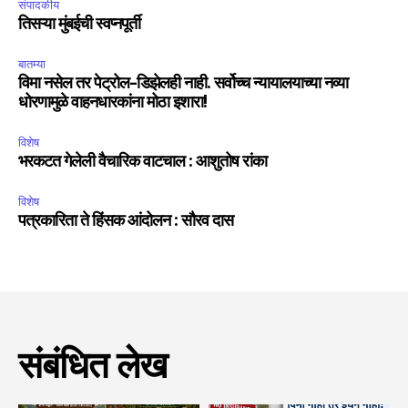
संपादकीय
तिसऱ्या मुंबईची स्वप्नपूर्ती
बातम्या
विमा नसेल तर पेट्रोल-डिझेलही नाही. सर्वोच्च न्यायालयाच्या नव्या
धोरणामुळे वाहनधारकांना मोठा इशारा!
विशेष
भरकटत गेलेली वैचारिक वाटचाल : आशुतोष रांका
विशेष
पत्रकारिता ते हिंसक आंदोलन : सौरव दास
संबंधित लेख