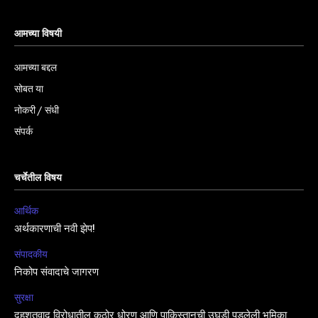
आमच्या विषयी
आमच्या बद्दल
सोबत या
नोकरी / संधी
संपर्क
चर्चेतील विषय
आर्थिक
अर्थकारणाची नवी झेप!
संपादकीय
निकोप संवादाचे जागरण
सुरक्षा
दहशतवाद विरोधातील कठोर धोरण आणि पाकिस्तानची उघडी पडलेली भूमिका