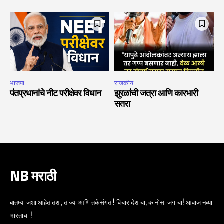
भाजपा
राजकीय
पंतप्रधानांचे नीट परीक्षेवर विधान
झुरळांची जत्रा आणि कारभारी
सतरा
NB मराठी
बातम्या जशा आहेत तशा, ताज्या आणि तर्कसंगत ! विचार देशाचा, कानोसा जगाचा! आवाज नव्या
भारताचा !