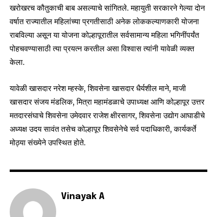
conversation.
खरोखरच कौतुकाची बाब असल्याचे सांगितले. महायुती सरकारने गेल्या दोन
To subscribe, simply enter your email address on our website
वर्षात राज्यातील महिलांच्या प्रगतीसाठी अनेक लोककल्याणकारी योजना
or click the subscribe button below. Don't worry, we respect
राबविल्या असून या योजना कोल्हापूरातील सर्वसामान्य महिला भगिनींपर्यंत
your privacy and won't spam your inbox. Your information is
पोहचवण्यासाठी त्या प्रयत्न करतील असा विश्वास त्यांनी यावेळी व्यक्त
safe with us.
केला.
यावेळी खासदार नरेश म्हस्के, शिवसेना खासदार धैर्यशील माने, माजी
खासदार संजय मंडलिक, मित्रा महामंडळाचे उपाध्यक्ष आणि कोल्हापूर उत्तर
SUBSCRIBE
मतदारसंघाचे शिवसेना उमेदवार राजेश क्षीरसागर, शिवसेना उद्योग आघाडीचे
अध्यक्ष उदय सावंत तसेच कोल्हापूर शिवसेनेचे सर्व पदाधिकारी, कार्यकर्ते
I've read and accept the
Privacy Policy
.
मोठ्या संख्येने उपस्थित होते.
6,300
32,111
75
Fans
Followers
Followers
Vinayak A