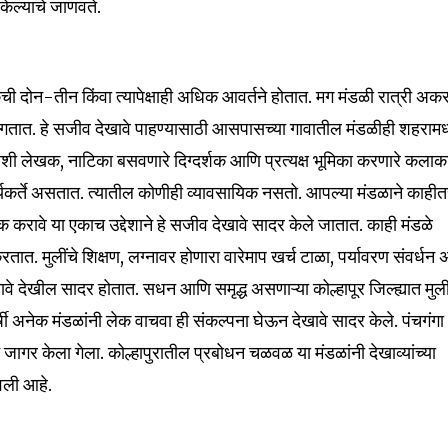
 केल्याचे जाणवते.
िकेची दोन-तीन किंवा त्यापेक्षाही अधिक आवर्तने होतात. मग मंडळी रात्री अक
ागतात. हे सजीव देखावे पाहण्यासाठी आसपासच्या गावातील मंडळीही शहरामध्
 हौशी लेखक, नाटिका बसवणारे दिग्दर्शक आणि प्रत्यक्ष भूमिका करणारे कलाक
यकर्ते असतात. त्यातील कोणीही व्यावसायिक नसतो. आपल्या मंडळाने काहीत
क करावे या एकाच उद्देशाने हे सजीव देखावे सादर केले जातात. काही मंडळे
nity of
त. मुलींचे शिक्षण, लग्नावर होणारा वारेमाप खर्च टाळा, पर्यावरण संवर्धन 
d be part
े देखील सादर होतात. सधन आणि समृद्ध असणाऱ्या कोल्हापूर जिल्ह्यात मुली
tion.
षी अनेक मंडळांनी लेक वाचवा ही संकल्पना घेऊन देखावे सादर केले. पंचगंगा
न जागर केला गेला. कोल्हापुरातील प्रबोधन चळवळ या मंडळांनी देखाव्यांच्या
mail address on our website or click
t worry, we respect your privacy and
पवली आहे.
I've read and a
mation is safe with us.