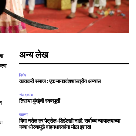
अन्य लेख
ेश
ीकरण
विशेष
कातकरी समाज : एक मानववंशशास्त्रीय अभ्यास
संपादकीय
तिसऱ्या मुंबईची स्वप्नपूर्ती
ात
बातम्या
विमा नसेल तर पेट्रोल-डिझेलही नाही. सर्वोच्च न्यायालयाच्या
ेश
नव्या धोरणामुळे वाहनधारकांना मोठा इशारा!