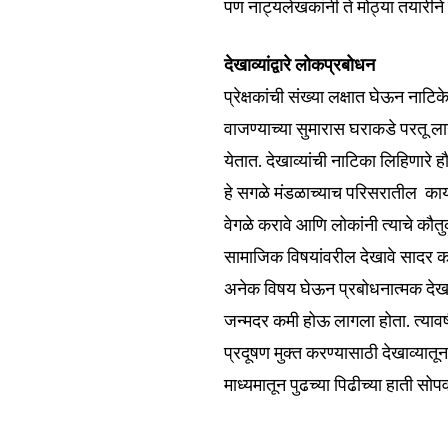
पण नाट्यलेखकांनी ते मोठ्या तयारीने
देखाव्यांद्वारे लोकप्रबोधन
प्रेक्षकांची संख्या लक्षात घेऊन नाट
वाजण्याच्या सुमारास घराकडे परतू ल
येतात. देखाव्यांची नाटिका लिहिणारे
हे सगळे मंडळाच्याच परिसरातील कार्
वेगळे करावे आणि लोकांनी त्याचे कौतु
Join our commu
सामाजिक विषयांवरील देखावे सादर करता
SUBSCRIBERS an
अनेक विषय घेऊन प्रबोधनात्मक देखाव
of the conversa
जन्मदर कमी होऊ लागला होता. त्यावर्
प्रदूषण मुक्त करण्यासाठी देखाव्यातू
To subscribe, simply enter your e
the subscribe button below. Don'
माध्यमातून पुढच्या पिढीच्या हाती सो
won't spam your inbox. Your infor