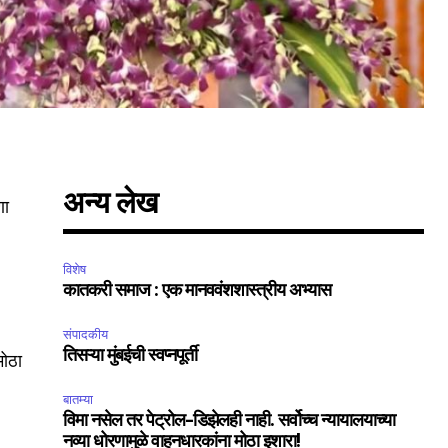
अन्य लेख
णा
विशेष
कातकरी समाज : एक मानववंशशास्त्रीय अभ्यास
संपादकीय
तिसऱ्या मुंबईची स्वप्नपूर्ती
मोठा
बातम्या
विमा नसेल तर पेट्रोल-डिझेलही नाही. सर्वोच्च न्यायालयाच्या
नव्या धोरणामुळे वाहनधारकांना मोठा इशारा!