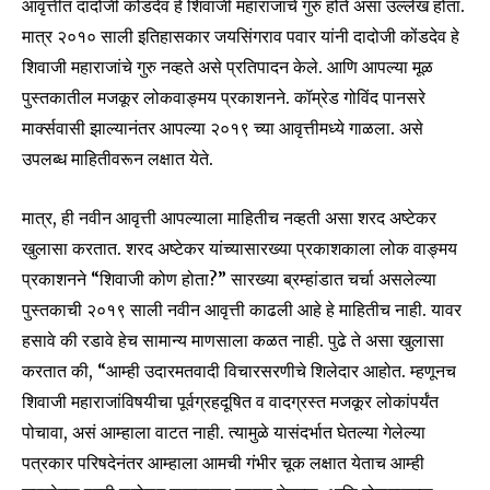
आवृत्तीत दादोजी कोंडदेव हे शिवाजी महाराजांचे गुरु होते असा उल्लेख होता.
मात्र २०१० साली इतिहासकार जयसिंगराव पवार यांनी दादोजी कोंडदेव हे
शिवाजी महाराजांचे गुरु नव्हते असे प्रतिपादन केले. आणि आपल्या मूळ
पुस्तकातील मजकूर लोकवाङ्मय प्रकाशनने. कॉम्रेड गोविंद पानसरे
मार्क्सवासी झाल्यानंतर आपल्या २०१९ च्या आवृत्तीमध्ये गाळला. असे
उपलब्ध माहितीवरून लक्षात येते.
मात्र, ही नवीन आवृत्ती आपल्याला माहितीच नव्हती असा शरद अष्टेकर
खुलासा करतात. शरद अष्टेकर यांच्यासारख्या प्रकाशकाला लोक वाङ्मय
प्रकाशनने “शिवाजी कोण होता?” सारख्या ब्रम्हांडात चर्चा असलेल्या
पुस्तकाची २०१९ साली नवीन आवृत्ती काढली आहे हे माहितीच नाही. यावर
हसावे की रडावे हेच सामान्य माणसाला कळत नाही. पुढे ते असा खुलासा
करतात की, “आम्ही उदारमतवादी विचारसरणीचे शिलेदार आहोत. म्हणूनच
शिवाजी महाराजांविषयीचा पूर्वग्रहदूषित व वादग्रस्त मजकूर लोकांपर्यंत
पोचावा, असं आम्हाला वाटत नाही. त्यामुळे यासंदर्भात घेतल्या गेलेल्या
पत्रकार परिषदेनंतर आम्हाला आमची गंभीर चूक लक्षात येताच आम्ही