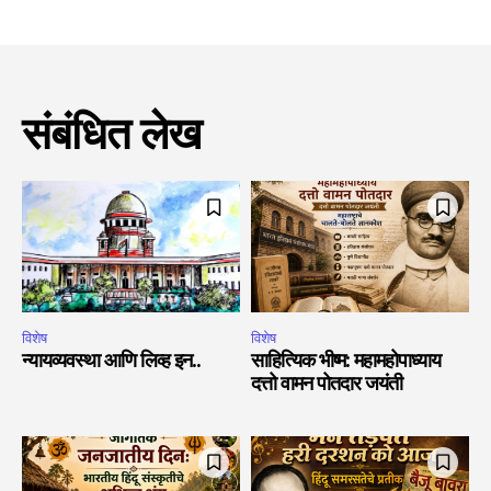
संबंधित लेख
विशेष
विशेष
न्यायव्यवस्था आणि लिव्ह इन..
साहित्यिक भीष्म: महामहोपाध्याय
दत्तो वामन पोतदार जयंती