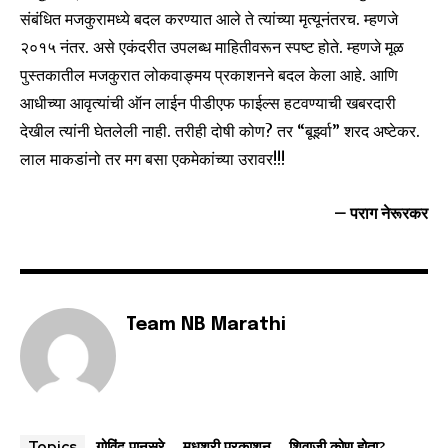
संबंधित मजकुरामध्ये बदल करण्यात आले ते त्यांच्या मृत्यूनंतरच. म्हणजे
२०१५ नंतर. असे एकंदरीत उपलब्ध माहितीवरून स्पष्ट होते. म्हणजे मूळ
पुस्तकातील मजकुरात लोकवाङ्मय प्रकाशनने बदल केला आहे. आणि
आधीच्या आवृत्यांची ऑन लाईन पीडीएफ फाईल्स हटवण्याची खबरदारी
देखील त्यांनी घेतलेली नाही. तरीही दोषी कोण? तर “बूर्झ्वा” शरद अष्टेकर.
लाल माकडांनो तर मग बसा एकमेकांच्या उरावर!!!
– पराग नेरूरकर
Team NB Marathi
गोविंद पानसरे
मधुश्री प्रकाशन
शिवाजी कोण होता?
Topics