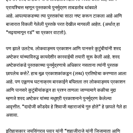
To subscribe, simply enter your email address on our website
प्रायश्चित्त म्हणून पुस्तकाचे पुनर्मुद्रण ताबडतोब थांबवले
or click the subscribe button below. Don't worry, we respect
your privacy and won't spam your inbox. Your information is
आहे. आपल्याकडच्या त्या पुस्तकांचा साठा नष्ट करून टाकला आहे आणि
safe with us.
बाजारात विकली गेलेली पुस्तके परत देखील मागवली आहेत. (अर्थात् हा
“मढ्यामागून रडं” चा प्रकार वाटतो).
पण झाले उलटेच. लोकवाङ्मय प्रकाशन आणि पानसरे कुटुंबीयांनी शरद
अष्टेकर यांच्याविरुद्ध कायदेशीर कारवाईची तयारी सुरू केली आहे. शरद
SUBSCRIBE
अष्टेकरांकडे पुस्तकाच्या पुनर्मुद्रणाचे अधिकार नसताना त्यांनी पुस्तक
छापलेच कसे?. हाच मूळ प्रकाशकांकडून (लब्ध) प्रतिष्ठेचा करण्यात आला
I've read and accept the
Privacy Policy
.
आहे. पण एकूणच घटनाक्रम बारकाईने बघितला तर लोकवाङ्मय प्रकाशन
आणि पानसरे कुटुंबीयांकडून हा प्रश्न ताणला जाण्यामागे कळीचा मुद्दा
म्हणजे शरद अष्टेकर यांच्या मधुश्री प्रकाशनाने पुनर्मुद्रण केलेल्या
6,300
32,111
75
आवृत्तीत. “दादोजी कोंडदेव हे शिवाजी महाराजांचे गुरु होते” हे छापले गेले हा
Fans
Followers
Followers
असावा.
इतिहासकार जयसिंगराव पवार यांनी “शहाजीराजे यांनी जिजामाता आणि