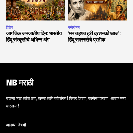
विशेष
मनोरंजन
जागतिक जनजातीय दिन: भारतीय
‘मन तड़पत हरी दरशनको आज’:
हिंदू संस्कृतीचे अभिन्न अंग
हिंदू समरसतेचे प्रतीक
NB मराठी
बातम्या जशा आहेत तशा, ताज्या आणि तर्कसंगत ! विचार देशाचा, कानोसा जगाचा! आवाज नव्या
भारताचा !
आमच्या विषयी