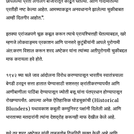
छापलेल्या प्रती लगोलग बाजारातून काढून घेतल्या. आणि गोदामातल्या
प्रतीही नष्ट केल्या आहेत. आमच्याकडून अनवधानाने झालेल्या चुकीबाबत
आम्ही दिलगीर आहोत.”.
इतक्या प्रांजळपणे चूक कबूल करून त्याचे प्रायश्चित्तही घेतल्याबद्दल, खरे
म्हणजे लोकवाङ्मय प्रकाशन आणि पानसरे कुटुंबीयांनी आपले पुरोगामी
अंत:करण विशाल करून शरद अष्टेकर यांना त्यांच्या अतीपुरोगामी चुकीबद्दल
माफ करायला हवे होते.
१९४२ च्या चले जाव आंदोलना विरोध करण्यापासून भारतीय स्वातंत्र्याला
बेगडी ठरवून सत्ता हातात घेण्यासाठी सशस्त्र क्रांतीकरण्यापर्यंत आणि
आणीबाणीला पाठिंबा देण्यापासून ज्योती बसू यांना पंतप्रधान होण्यापासून
रोखण्यापर्यंत. आपल्या अनेक ऐतिहासिक घोडचुकांची (Historical
Join our community of
Blunders) यथावकाश कबुली कम्युनिस्ट पक्षांनी दिलेली आहे. आणि
SUBSCRIBERS and be part of the
भारताच्या मतदारांनी त्यांना देशद्रोह करूनही माफ देखील केले आहे.
conversation.
इथे तर शरद अष्टेकर यांनी ताबडतोब दिलगिरी व्यक्त केली आहे आणि