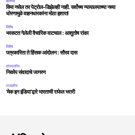
बातम्या
विमा नसेल तर पेट्रोल-डिझेलही नाही. सर्वोच्च न्यायालयाच्या नव्या
धोरणामुळे वाहनधारकांना मोठा इशारा!
विशेष
भरकटत गेलेली वैचारिक वाटचाल : आशुतोष रांका
विशेष
पत्रकारिता ते हिंसक आंदोलन : सौरव दास
संपादकीय
निकोप संवादाचे जागरण
राजकीय
‘मेक इन इंडिया’द्वारे भारताची राफेल भरारी