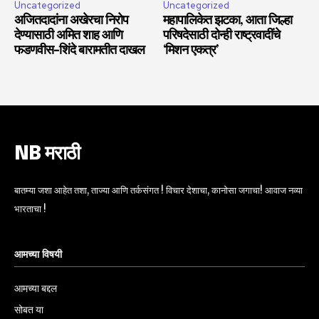
Uncategorized
Uncategorized
अजितदादांना अखेरचा निरोप
महापालिकेत झटका, आता जिल्हा
देण्यासाठी अमित शाह आणि
परिषदेसाठी दोन्ही राष्ट्रवादींचे
फडणवीस-शिंदे बारामतीत दाखल
‘मिशन एकत्र’
NB मराठी
बातम्या जशा आहेत तशा, ताज्या आणि तर्कसंगत ! विचार देशाचा, कानोसा जगाचा! आवाज नव्या
भारताचा !
आमच्या विषयी
आमच्या बद्दल
सोबत या