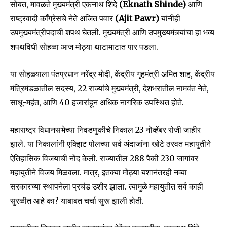
सोबत, मावळते मुख्यमंत्री एकनाथ शिंदे
(Eknath Shinde)
आणि
राष्ट्रवादी काँग्रेसचे नेते अजित पवार
(Ajit Pawr)
यांनीही
उपमुख्यमंत्रीपदाची शपथ घेतली. मुख्यमंत्री आणि उपमुख्यमंत्र्यांचा हा भव्य
शपथविधी सोहळा आज मोठ्या थाटामाटात पार पडला.
या सोहळ्याला पंतप्रधान नरेंद्र मोदी, केंद्रीय गृहमंत्री अमित शाह, केंद्रीय
मंत्रिमंडळातील सदस्य, 22 राज्यांचे मुख्यमंत्री, देशभरातील नामवंत नेते,
साधू-महंत, आणि 40 हजारांहून अधिक नागरिक उपस्थित होते.
महाराष्ट्र विधानसभेच्या निवडणुकीचे निकाल 23 नोव्हेंबर रोजी जाहीर
झाले. या निकालांनी एक्झिट पोलच्या सर्व अंदाजांना खोटे ठरवत महायुतीने
ऐतिहासिक विजयाची नोंद केली. राज्यातील 288 पैकी 230 जागांवर
Join our community of
महायुतीने विजय मिळवला. मात्र, इतक्या मोठ्या यशानंतरही नव्या
SUBSCRIBERS and be part of the
सरकारच्या स्थापनेला प्रचंड उशीर झाला. त्यामुळे महायुतीत सर्व काही
conversation.
सुरळीत आहे का? याबाबत चर्चा सुरू झाली होती.
To subscribe, simply enter your email address on our website
or click the subscribe button below. Don't worry, we respect