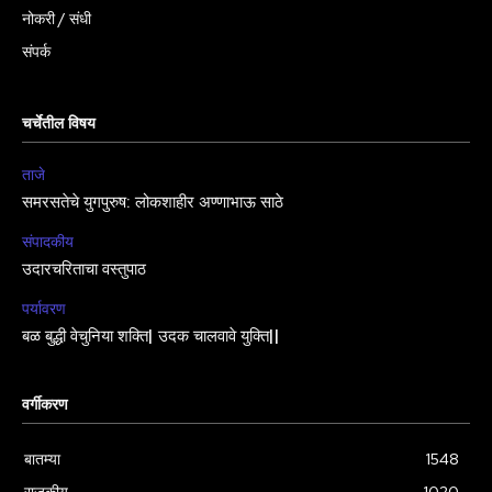
नोकरी / संधी
संपर्क
चर्चेतील विषय
ताजे
समरसतेचे युगपुरुष: लोकशाहीर अण्णाभाऊ साठे
संपादकीय
उदारचरिताचा वस्तुपाठ
पर्यावरण
बळ बुद्धी वेचुनिया शक्ति| उदक चालवावे युक्ति||
वर्गीकरण
बातम्या
1548
राजकीय
1020