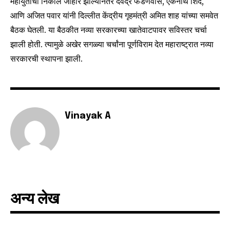
महायुतीचा निकाल जाहीर झाल्यानंतर देवेंद्र फडणवीस, एकनाथ शिंदे,
your privacy and won't spam your inbox. Your information is
आणि अजित पवार यांनी दिल्लीत केंद्रीय गृहमंत्री अमित शाह यांच्या समवेत
safe with us.
बैठक घेतली. या बैठकीत नव्या सरकारच्या खातेवाटपावर सविस्तर चर्चा
झाली होती. त्यामुळे अखेर सगळ्या चर्चांना पूर्णविराम देत महाराष्ट्रात नव्या
सरकारची स्थापना झाली.
SUBSCRIBE
I've read and accept the
Privacy Policy
.
Vinayak A
6,300
32,111
75
Fans
Followers
Followers
अन्य लेख