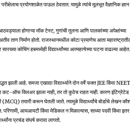
या परीक्षेलाच प्रयोगशाळेत पाऊल ठेवतात. यामुळे त्यांचे मूलभूत वैज्ञानिक ज्ञान
nity of
d be part
ठवड्याला होणाऱ्या मॉक टेस्ट, गुणांची तुलना आणि पालकांच्या अपेक्षांच्या
tion.
य आणि अतीव ताण निर्माण होतो. राजस्थानमधील कोटा प्रमाणेच आता महाराष्ट्रात
रख्या कोचिंग हबमध्येही विद्यार्थ्यांच्या आत्महत्येच्या घटना वाढल्या आहेत
mail address on our website or click
t worry, we respect your privacy and
I've read and a
mation is safe with us.
 पद्धत झाली आहे. समजा एखाद्या विद्यार्थ्याने दोन वर्षे फक्त JEE किंवा NEE
याचा कट-ऑफ क्लिअर झाला नाही, तर तो कुठेच राहत नाही. कारण इंटिग्रेटेड
ंची (MCQ) तयारी करून घेतली जाते. त्यामुळे विद्यार्थ्यांचे बोर्डाचे लेखन कौ
32,111
Followers
त. परिणामी, आयआयटी किंवा मेडिकल न मिळाल्यास, साध्या पदवी किंवा इतर
्थ्यांना प्रचंड संघर्ष करावा लागतो.