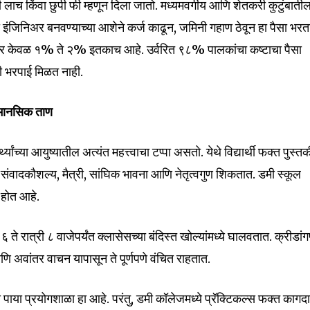
साठी लाच किंवा छुपी फी म्हणून दिला जातो. मध्यमवर्गीय आणि शेतकरी कुटुंबाती
 इंजिनिअर बनवण्याच्या आशेने कर्ज काढून, जमिनी गहाण ठेवून हा पैसा भरत
ाचा दर केवळ १% ते २% इतकाच आहे. उर्वरित ९८% पालकांचा कष्टाचा पैसा
ही भरपाई मिळत नाही.
ि मानसिक ताण
्यांच्या आयुष्यातील अत्यंत महत्त्वाचा टप्पा असतो. येथे विद्यार्थी फक्त पुस्त
संवादकौशल्य, मैत्री, सांघिक भावना आणि नेतृत्वगुण शिकतात. डमी स्कूल
त होत आहे.
 ६ ते रात्री ८ वाजेपर्यंत क्लासेसच्या बंदिस्त खोल्यांमध्ये घालवतात. क्रीडां
णि अवांतर वाचन यापासून ते पूर्णपणे वंचित राहतात.
पाया प्रयोगशाळा हा आहे. परंतु, डमी कॉलेजमध्ये प्रॅक्टिकल्स फक्त कागद