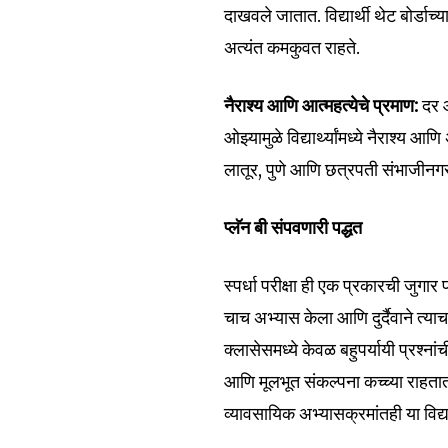
दाखवले जातात. विद्यार्थी थेट बोर्डाच्
अत्यंत कमकुवत राहते.
Join our commu
SUBSCRIBERS an
नैराश्य आणि आत्महत्येचे प्रमाण:
दर आ
of the conversa
ओझ्यामुळे विद्यार्थ्यांमध्ये नैराश्
लातूर, पुणे आणि छत्रपती संभाजीनगर सा
To subscribe, simply enter your e
the subscribe button below. Don'
won't spam your inbox. Your infor
प्लॅन बी संपवणारी पद्धत
स्पर्धा परीक्षा ही एक प्रकारची जुगार
चाच अभ्यास केला आणि दुर्दैवाने त्
क्लासेसमध्ये केवळ बहुपर्यायी प्रश्ना
6,300
Fans
आणि मूलभूत संकल्पना कच्च्या राहता
व्यावसायिक अभ्यासक्रमांतही या विद्यार