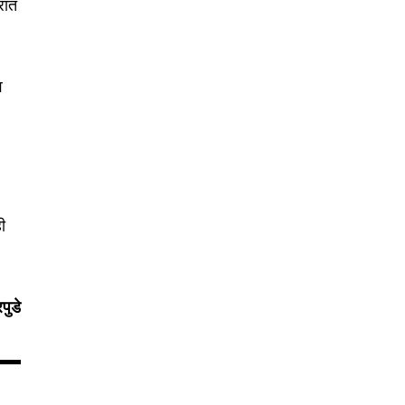
रात
व
ही
पुडे