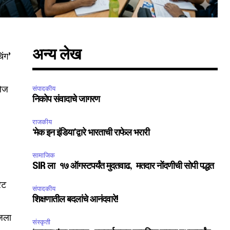
अन्य लेख
िंग’
लेज
संपादकीय
निकोप संवादाचे जागरण
राजकीय
‘मेक इन इंडिया’द्वारे भारताची राफेल भरारी
सामाजिक
SIR ला १७ ऑगस्टपर्यंत मुदतवाढ, मतदार नोंदणीची सोपी पद्धत
ेट
संपादकीय
शिक्षणातील बदलांचे आनंदवारे!
ेजला
संस्कृती