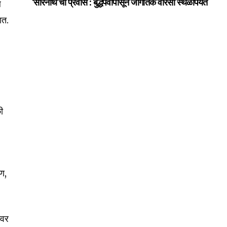
ल
‘सारनाथ’चा प्रवास : बुद्धपर्वापासून जागतिक वारसा स्थळापर्यंत
ात.
की
गण,
ावर