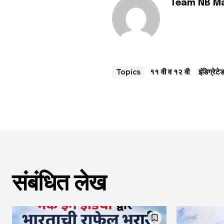
Team NB M
११ वी व १२ वी
इंडिग्रेट
Topics
संबंधित लेख