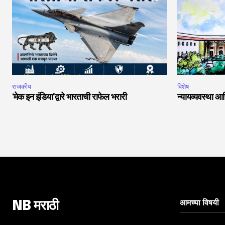
राजकीय
विशेष
‘मेक इन इंडिया’द्वारे भारताची राफेल भरारी
न्यायव्यवस्था आण
आमच्या विषयी
NB मराठी