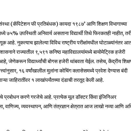
णिक संस्था (कॅपिटेशन फी प्रतिबंधक) कायदा १९८७’ आणि शिक्षण विभागाच्या
्ये ७५% उपस्थिती अनिवार्य असताना विद्यार्थी तिथे फिरकतही नाहीत, तर
णूक आहे. नुकत्याच झालेल्या विविध राष्ट्रीय परीक्षांमधील घोटाळ्यांनंतर आ
ासनाने राज्यातील ९,५९१ कनिष्ठ महाविद्यालयांमध्ये बायोमेट्रिक हजेरी
े, जेणेकरून विद्यार्थ्यांची बोगस हजेरी थांबवता येईल. तसेच, केंद्रीय शिक्
त्त्वांनुसार, १६ वर्षांखालील मुलांना कोचिंग क्लासेसमध्ये प्रवेश देण्यास बंदी
या जाहिरातींवर १ लाखांपर्यंतच्या दंडाची तरतूद केली आहे.
ंचे प्रबोधन करणे गरजेचे आहे. प्रत्येक मूल डॉक्टर किंवा इंजिनिअर
ा, वाणिज्य, व्यवस्थापन, आणि तंत्रज्ञान क्षेत्रात आज लाखो नव्या आणि 