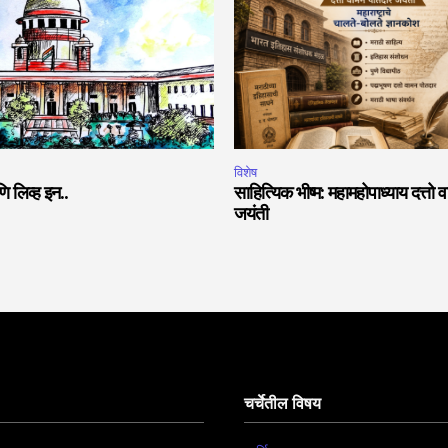
विशेष
ि लिव्ह इन..
साहित्यिक भीष्म: महामहोपाध्याय दत्तो 
जयंती
चर्चेतील विषय