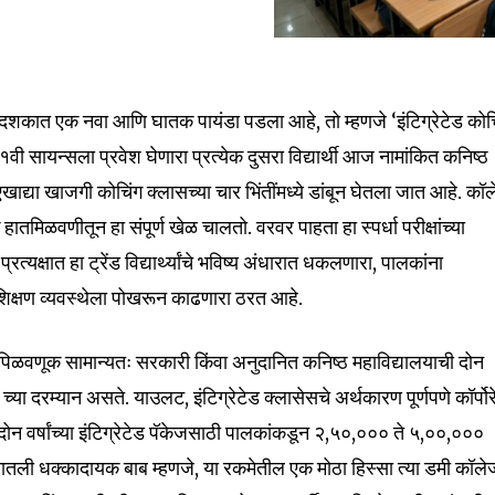
गेल्या दशकात एक नवा आणि घातक पायंडा पडला आहे, तो म्हणजे ‘इंटिग्रेटेड कोच
वी सायन्सला प्रवेश घेणारा प्रत्येक दुसरा विद्यार्थी आज नामांकित कनिष्ठ
ाद्या खाजगी कोचिंग क्लासच्या चार भिंतींमध्ये डांबून घेतला जात आहे. कॉ
ातमिळवणीतून हा संपूर्ण खेळ चालतो. वरवर पाहता हा स्पर्धा परीक्षांच्या
रत्यक्षात हा ट्रेंड विद्यार्थ्यांचे भविष्य अंधारात धकलणारा, पालकांना
शिक्षण व्यवस्थेला पोखरून काढणारा ठरत आहे.
िळवणूक सामान्यतः सरकारी किंवा अनुदानित कनिष्ठ महाविद्यालयाची दोन
च्या दरम्यान असते. याउलट, इंटिग्रेटेड क्लासेसचे अर्थकारण पूर्णपणे कॉर्पोर
ोन वर्षांच्या इंटिग्रेटेड पॅकेजसाठी पालकांकडून २,५०,००० ते ५,००,०००
तली धक्कादायक बाब म्हणजे, या रकमेतील एक मोठा हिस्सा त्या डमी कॉल