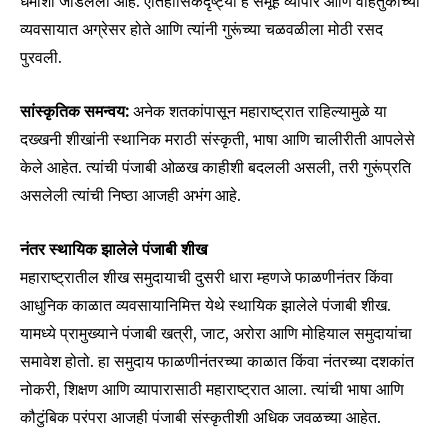
धर्माशी जोडलेली आहे. ऐतिहासिकदृष्ट्या हे समूह व्यापार आणि वाहतुकीच्या
safe with us.
व्यवसायात अग्रेसर होते आणि त्यांनी गुरूंच्या चळवळीला मोठी रसद
पुरवली.
सांस्कृतिक समन्वय:
अनेक शतकांपासून महाराष्ट्रात राहिल्यामुळे या
SUBSCRIBE
दख्खनी शीखांनी स्थानिक मराठी संस्कृती, भाषा आणि चालीरीती आपलेसे
केले आहेत. त्यांची पंजाबी ओळख काहीशी बदलली असली, तरी गुरूंप्रति
I've read and accept the
Privacy Policy
.
असलेली त्यांची निष्ठा आजही अभंग आहे.
नंतर स्थायिक झालेले पंजाबी शीख
6,300
32,111
75
महाराष्ट्रातील शीख समुदायाची दुसरी धारा म्हणजे फाळणीनंतर किंवा
Fans
Followers
Followers
आधुनिक काळात व्यवसायानिमित्त येथे स्थायिक झालेले पंजाबी शीख.
यामध्ये प्रामुख्याने पंजाबी खत्री, जाट, अरोरा आणि मोहियाल समुदायांचा
समावेश होतो. हा समुदाय फाळणीनंतरच्या काळात किंवा नंतरच्या दशकांत
नोकरी, शिक्षण आणि व्यापारासाठी महाराष्ट्रात आला. त्यांची भाषा आणि
कौटुंबिक परंपरा आजही पंजाबी संस्कृतीशी अधिक जवळच्या आहेत.