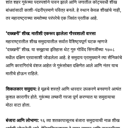
शांत शहर गुरूंच्या पदस्पर्शाने पावन झाले आणि जगातील कोट्यवधी शीख
बांधवांसाठी काशी-पंढरीप्रमाणे पवित्र बनले. हे स्थान केवळ शीखांचे नाही,
तर महाराष्ट्राच्या समतेच्या परंपरेचे एक जिवंत प्रतीक आहे.
‘दख्खनी’ शीख: मातीशी एकरूप झालेला गौरवशाली वारसा
महाराष्ट्रातील शीख समुदायातील सर्वात वैशिष्ट्यपूर्ण घटक म्हणजे
‘दख्खनी’ शीख. या समूहाचा इतिहास थेट गुरु गोविंद सिंगजींच्या १७०८
मधील दक्षिण प्रवासाशी जोडलेला आहे. हे समुदाय प्रामुख्याने त्या सैनिकांचे
आणि कारागिरांचे वंशज आहेत जे गुरूंसोबत दक्षिणेत आले आणि नंतर याच
मातीचे होऊन राहिले.
Join our community of
शिकलकार समुदाय:
हे मूळचे शस्त्रे आणि धारदार उपकरणे बनवणारे अत्यंत
SUBSCRIBERS and be part of the
कुशल कारागीर होते. गुरूंच्या लष्करी गरजा पूर्ण करण्यात या समुदायाचा
conversation.
मोठा वाटा होता.
To subscribe, simply enter your email address on our website
or click the subscribe button below. Don't worry, we respect
बंजारा आणि लोभाणा:
१६ व्या शतकापासूनच बंजारा समुदायाची नाळ शीख
your privacy and won't spam your inbox. Your information is