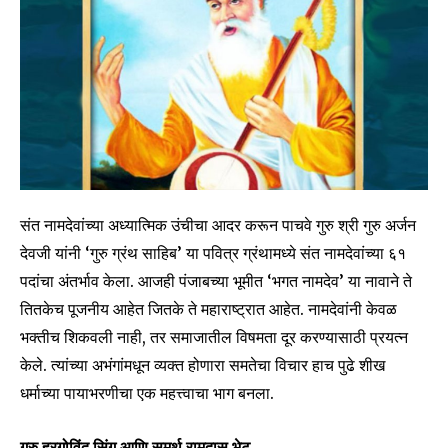
संत नामदेवांच्या अध्यात्मिक उंचीचा आदर करून पाचवे गुरु श्री गुरु अर्जन
देवजी यांनी ‘गुरु ग्रंथ साहिब’ या पवित्र ग्रंथामध्ये संत नामदेवांच्या ६१
पदांचा अंतर्भाव केला. आजही पंजाबच्या भूमीत ‘भगत नामदेव’ या नावाने ते
तितकेच पूजनीय आहेत जितके ते महाराष्ट्रात आहेत. नामदेवांनी केवळ
भक्तीच शिकवली नाही, तर समाजातील विषमता दूर करण्यासाठी प्रयत्न
केले. त्यांच्या अभंगांमधून व्यक्त होणारा समतेचा विचार हाच पुढे शीख
धर्माच्या पायाभरणीचा एक महत्त्वाचा भाग बनला.
गुरु हरगोविंद सिंग आणि समर्थ रामदास भेट