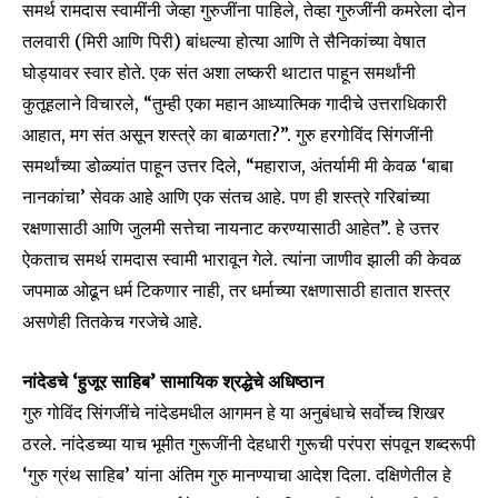
समर्थ रामदास स्वामींनी जेव्हा गुरुजींना पाहिले, तेव्हा गुरुजींनी कमरेला दोन
तलवारी (मिरी आणि पिरी) बांधल्या होत्या आणि ते सैनिकांच्या वेषात
घोड्यावर स्वार होते. एक संत अशा लष्करी थाटात पाहून समर्थांनी
कुतूहलाने विचारले, “तुम्ही एका महान आध्यात्मिक गादीचे उत्तराधिकारी
आहात, मग संत असून शस्त्रे का बाळगता?”. गुरु हरगोविंद सिंगजींनी
समर्थांच्या डोळ्यांत पाहून उत्तर दिले, “महाराज, अंतर्यामी मी केवळ ‘बाबा
नानकांचा’ सेवक आहे आणि एक संतच आहे. पण ही शस्त्रे गरिबांच्या
रक्षणासाठी आणि जुलमी सत्तेचा नायनाट करण्यासाठी आहेत”. हे उत्तर
ऐकताच समर्थ रामदास स्वामी भारावून गेले. त्यांना जाणीव झाली की केवळ
जपमाळ ओढून धर्म टिकणार नाही, तर धर्माच्या रक्षणासाठी हातात शस्त्र
असणेही तितकेच गरजेचे आहे.
नांदेडचे ‘हुजूर साहिब’ सामायिक श्रद्धेचे अधिष्ठान
गुरु गोविंद सिंगजींचे नांदेडमधील आगमन हे या अनुबंधाचे सर्वोच्च शिखर
ठरले. नांदेडच्या याच भूमीत गुरूजींनी देहधारी गुरूची परंपरा संपवून शब्दरूपी
‘गुरु ग्रंथ साहिब’ यांना अंतिम गुरु मानण्याचा आदेश दिला. दक्षिणेतील हे