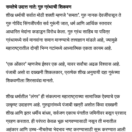
समतेचे उदात्त नाते: गुरु ग्रंथाची शिकवण
शीख धर्माची सर्वात मोठी शक्ती म्हणजे ‘समता’. गुरु नानक देवजींपासून ते
गुरु गोविंद सिंगजींपर्यंत सर्व गुरूंनी जात, धर्म आणि आर्थिक स्तरावर
आधारित भेदांना कडाडून विरोध केला. गुरु ग्रंथ साहिब या पवित्र
ग्रंथामध्ये सर्व मानवांना समान मानण्याचे तत्त्वज्ञान मांडले आहे, ज्यामुळे
महाराष्ट्रातील दोन्ही भिन्न गटांमध्ये आध्यात्मिक एकता कायम आहे.
‘एक ओंकार’ म्हणजेच ईश्वर एक आहे, यावर सर्वांचा अढळ विश्वास आहे.
पंजाबी असो वा दख्खनी शिकलकार, प्रत्येक शीख अनुयायी दहा गुरूंच्या
शिकवणीला शिरसावंद्य मानतो.
शीख धर्मातील ‘लंगर’ ही संकल्पना महाराष्ट्राच्या सामाजिक ऐक्याचे एक
उत्कृष्ट उदाहरण आहे. गुरुद्वारांमध्ये पंजाबी खत्री असोत किंवा दख्खनी
शीख आणि इतर धर्मीय बांधव, सर्वजण एकाच पंगतीत जमिनीवर बसून प्रसाद
ग्रहण करतात. ही परंपरा केवळ भूक भागवण्यासाठी नसून ती मनातील
अहंकार आणि उच्च-नीचतेचा भेदभाव नष्ट करण्यासाठी सुरू करण्यात आली