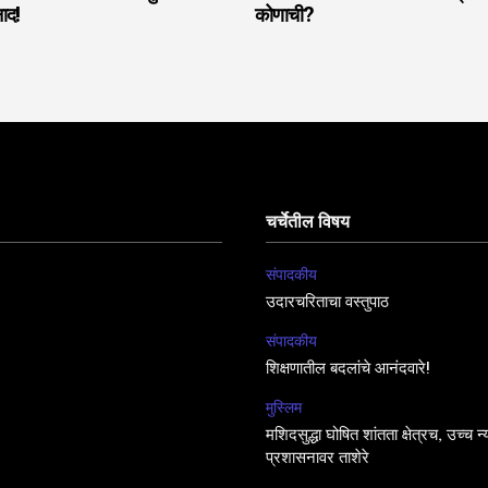
नाद!
कोणाची?
चर्चेतील विषय
संपादकीय
उदारचरिताचा वस्तुपाठ
संपादकीय
शिक्षणातील बदलांचे आनंदवारे!
मुस्लिम
मशिदसुद्धा घोषित शांतता क्षेत्रच, उच्च न
प्रशासनावर ताशेरे