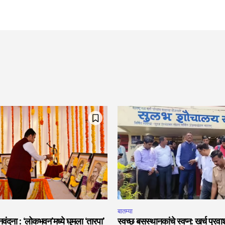
बातम्या
मानवंदना : ‘लोकभवन’मध्ये घुमला ‘तारपा’
स्वच्छ बसस्थानकांचे स्वप्न: खर्च प्रव