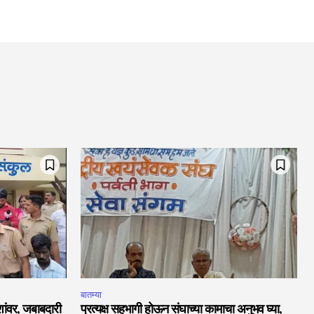
बातम्या
ाशांवर, जबाबदारी
प्रत्यक्ष सहभागी होऊन संघाच्या कामाचा अनुभव घ्या,