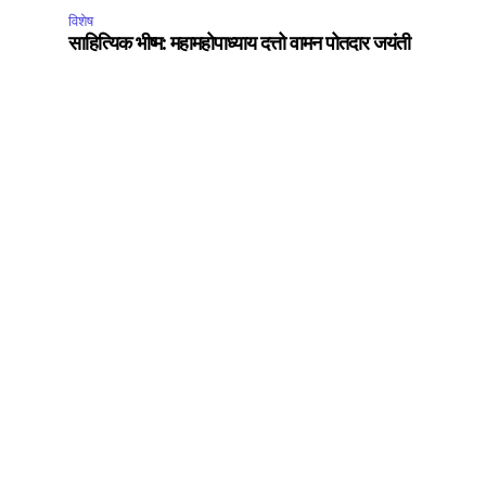
विशेष
साहित्यिक भीष्म: महामहोपाध्याय दत्तो वामन पोतदार जयंती
SUBSCRIBE
ccept the
Privacy Policy
.
75
Followers