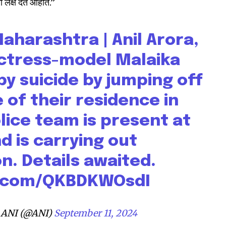
ना लक्ष देत आहोत.”
tion.
mail address on our website or click
Maharashtra | Anil Arora,
t worry, we respect your privacy and
I've read and a
actress-model Malaika
mation is safe with us.
by suicide by jumping off
 of their residence in
lice team is present at
32,111
d is carrying out
Followers
on. Details awaited.
r.com/QKBDKWOsdI
ANI (@ANI)
September 11, 2024