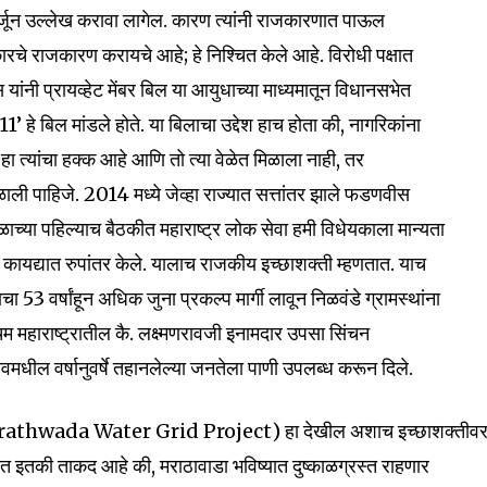
 आवर्जून उल्लेख करावा लागेल. कारण त्यांनी राजकारणात पाऊल
कारचे राजकारण करायचे आहे; हे निश्चित केले आहे. विरोधी पक्षात
यांनी प्रायव्हेट मेंबर बिल या आयुधाच्या माध्यमातून विधानसभेत
1’ हे बिल मांडले होते. या बिलाचा उद्देश हाच होता की, नागरिकांना
हा त्यांचा हक्क आहे आणि तो त्या वेळेत मिळाला नाही, तर
मिळाली पाहिजे. 2014 मध्ये जेव्हा राज्यात सत्तांतर झाले फडणवीस
रिमंडळाच्या पहिल्याच बैठकीत महाराष्ट्र लोक सेवा हमी विधेयकाला मान्यता
ून कायद्यात रुपांतर केले. यालाच राजकीय इच्छाशक्ती म्हणतात. याच
3 वर्षांहून अधिक जुना प्रकल्प मार्गी लावून निळवंडे ग्रामस्थांना
िम महाराष्ट्रातील कै. लक्ष्मणरावजी इनामदार उपसा सिंचन
धील वर्षानुवर्षे तहानलेल्या जनतेला पाणी उपलब्ध करून दिले.
(Marathwada Water Grid Project) हा देखील अशाच इच्छाशक्तीव
त इतकी ताकद आहे की, मराठावाडा भविष्यात दुष्काळग्रस्त राहणार