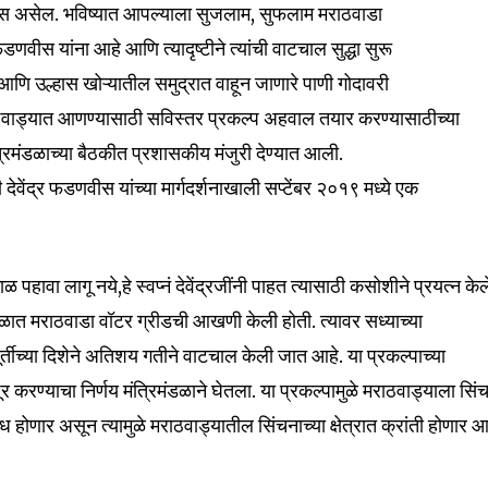
िहास असेल. भविष्यात आपल्याला सुजलाम, सुफलाम मराठवाडा
वीस यांना आहे आणि त्यादृष्टीने त्यांची वाटचाल सुद्धा सुरू
 आणि उल्हास खोऱ्यातील समुद्रात वाहून जाणारे पाणी गोदावरी
ठवाड्यात आणण्यासाठी सविस्तर प्रकल्प अहवाल तयार करण्यासाठीच्या
त्रिमंडळाच्या बैठकीत प्रशासकीय मंजुरी देण्यात आली.
 देवेंद्र फडणवीस यांच्या मार्गदर्शनाखाली सप्टेंबर २०१९ मध्ये एक
ाळ पहावा लागू नये,हे स्वप्नं देवेंद्रजींनी पाहत त्यासाठी कसोशीने प्रयत्न केल
ळात मराठवाडा वॉटर ग्रीडची आखणी केली होती. त्यावर सध्याच्या
nity of
वप्नपूर्तीच्या दिशेने अतिशय गतीने वाटचाल केली जात आहे. या प्रकल्पाच्या
d be part
करण्याचा निर्णय मंत्रिमंडळाने घेतला. या प्रकल्पामुळे मराठवाड्याला सिं
tion.
 होणार असून त्यामुळे मराठवाड्यातील सिंचनाच्या क्षेत्रात क्रांती होणार आ
mail address on our website or click