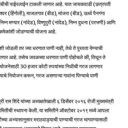
ांबीची पाईपलाईन टाकली जाणार आहे. यात जायकवाडी (छत्रपती
्वर (हिंगोली), माजलगाव (बीड), मांजरा (बीड), ऊर्ध्व पैनगंगा
म्न मण्यार (नांदेड), विष्णुपुरी (नांदेड), निम्न दुधना (परभणी) आणि
कमेकांशी जोडण्याची योजना आहे.
शी जोडली तर ज्या धरणात पाणी नाही, तेथे ते पुरवता येण्याची
ी जाणार आहे. तसेच जवळच्या धरणात पाणी पोहोचले की, तिथून ते
 योजनेसाठी 30 हजार कोटी रुपयांच्या निधीची गरज लागणार
ण्याचे नियोजन करून, गरज असणाऱ्या गावांना पिण्याचे पाणी
री राम शिंदे यांच्या अध्यक्षतेखाली ६ डिसेंबर २०१६ रोजी मुख्यमंत्री
 समितीची स्थापना केली. या समितीने ऑक्टोबर २०१९ मध्ये आपला
या अभ्यासानुसार मराठवाड्याची पाण्याची गरज भागवण्यासाठी