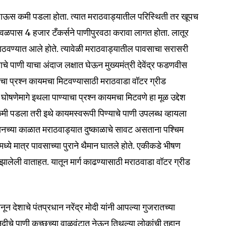
t worry, we respect your privacy and
I've read and a
mation is safe with us.
 पाऊस कमी पडला होता. त्यात मराठवाड्यातील परिस्थिती तर खूपच
 जवळपास 4 हजार टँकर्सने पाणीपुरवठा करावा लागत होता. लातूर
पाठवण्यात आले होते. त्यावेळी मराठवाड्यातील पावसाचा सरासरी
ाचे पाणी याचा अंदाज लक्षात घेऊन मुख्यमंत्री देवेंद्र फडणवीस
32,111
्याचा प्रश्न कायमचा मिटवण्यासाठी मराठवाडा वॉटर ग्रीड
Followers
घोषणेमागे इथला पाण्याचा प्रश्न कायमचा मिटवणे हा मूळ उद्देश
ी पडला तरी इथे कायमस्वरूपी पिण्याचे पाणी उपलब्ध व्हायला
यानच्या काळात मराठवाड्यात दुष्काळाचे सावट असताना पश्चिम
मध्ये मात्र पावसाच्या पुराने थैमान घातले होते. एकीकडे भीषण
े झालेली वाताहत. यातून मार्ग काढण्यासाठी मराठवाडा वॉटर ग्रीड
ून देशाचे पंतप्रधान नरेंद्र मोदी यांनी आपल्या गुजरातच्या
ा नदीचे पाणी कच्छच्या वाळवंटात नेऊन तिथल्या लोकांची तहान