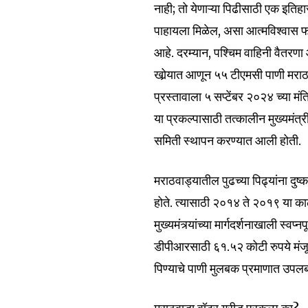
नाही; तो येणाऱ्या पिढीसाठी एक इत
पाहायला मिळेल, असा आत्मविश्वास फडण
आहे. दरम्यान, पश्चिम वाहिनी वैतरणा
खोर्‍यात आणून ५५ टीएमसी पाणी मरा
प्रस्तावाला ५ सप्टेंबर २०२४ च्या मं
या प्रकल्पासाठी तत्कालीन मुख्यमंत्री
समिती स्थापन करण्यात आली होती.
मराठवाड्यातील पुढच्या पिढ्यांना दुष्क
होते. त्यासाठी २०१४ ते २०१९ या का
Join our commu
मुख्यमंत्र्यांच्या मार्गदर्शनाखाली स्
SUBSCRIBERS an
डीपीआरसाठी ६१.५२ कोटी रुपये मंजूर 
of the conversa
पिण्याचे पाणी मुलबक प्रमाणात उपलब्ध
To subscribe, simply enter your e