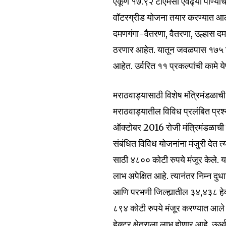
एकूण १७.९२ टीएमसी एवढ्या पाण्याच
वॉटरग्रीड योजना तयार करण्यात आल
दमणगंगा-वैतरणा, वैतरणा, उल्हास दम
ठरणार आहेत. यातून जवळपास १७५ टी
आहेत. उर्वरित ११ प्रकल्पांची कामे 
मराठवाड्यासाठी विशेष मंत्रिमंडळाच
मराठवाड्यातील विविध प्रलंबित प्रश
ऑक्टोबर 2016 रोजी मंत्रिमंडळाची 
संबंधित विविध योजनांना मंजुरी देत त्
साठी ४८०० कोटी रुपये मंजूर केले. य
लाभ अपेक्षित आहे. त्यानंतर निम्न द
आणि परभणी जिल्ह्यातील ३४,४३८ हेक्ट
८९४ कोटी रुपये मंजूर करण्यात आल
हेक्टर क्षेत्राला लाभ होणार आहे. ऊर