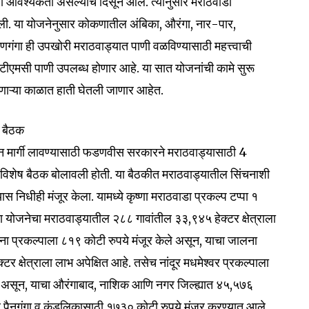
ी आवश्यकता असल्याचे दिसून आले. त्यानुसार मराठवाडा
ी. या योजनेनुसार कोकणातील अंबिका, औरंगा, नार-पार,
णगंगा ही उपखोरी मराठवाड्यात पाणी वळविण्यासाठी महत्त्वाची
एमसी पाणी उपलब्ध होणार आहे. या सात योजनांची कामे सुरू
येणाऱ्या काळात हाती घेतली जाणार आहेत.
ी बैठक
्न मार्गी लावण्यासाठी फडणवीस सरकारने मराठवाड्यासाठी 4
विशेष बैठक बोलावली होती. या बैठकीत मराठवाड्यातील सिंचनाशी
यास निधीही मंजूर केला. यामध्ये कृष्णा मराठवाडा प्रकल्प टप्पा १
ा योजनेचा मराठवाड्यातील २८८ गावांतील ३३,९४५ हेक्टर क्षेत्राला
ुधाना प्रकल्पाला ८१९ कोटी रुपये मंजूर केले असून, याचा जालना
र क्षेत्राला लाभ अपेक्षित आहे. तसेच नांदूर मधमेश्वर प्रकल्पाला
े असून, याचा औरंगाबाद, नाशिक आणि नगर जिल्ह्यात ४५,५७६
्ध्व पैनगंगा व कुंडलिकासाठी १७३० कोटी रुपये मंजूर करण्यात आले