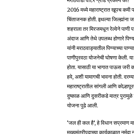
मराठवाडा वॉटर ग्रीड प्रकल्प का?
the subscribe button below. Don'
won't spam your inbox. Your infor
2016 मध्ये महाराष्ट्रात खूपच कमी
चिंताजनक होती. इथल्या जिल्ह्यांना
शहराला तर मिरजमधून रेल्वेने पाणी 
अंदाज आणि तेथे उपलब्ध होणारे पिण्य
6,300
यांनी मराठवाड्यातील पिण्याच्या पाण
Fans
पाणीपुरवठा योजनेची घोषणा केली. या 
होता. यासाठी या भागात पाऊस जरी कम
हवे, अशी यामागची भावना होती. दरम्
महाराष्ट्रातील सांगली आणि कोल्हापूर
दुष्काळ आणि दुसरीकडे मात्र पुरामुळ
योजना पुढे आली.
‘जल ही कल है’, हे विधान सप्रमाण मान
मुख्यमंत्रीपदाच्या कार्यकाळात नर्मद