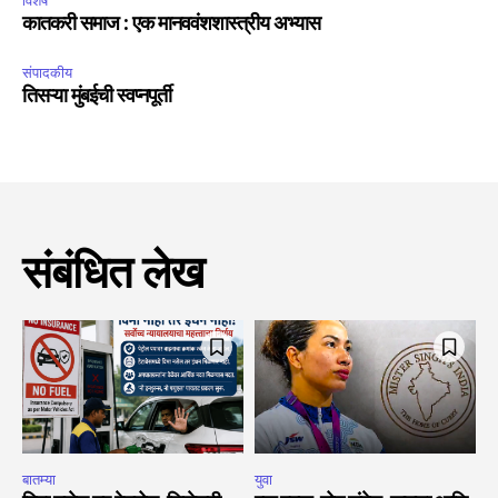
विशेष
कातकरी समाज : एक मानववंशशास्त्रीय अभ्यास
संपादकीय
तिसऱ्या मुंबईची स्वप्नपूर्ती
संबंधित लेख
बातम्या
युवा