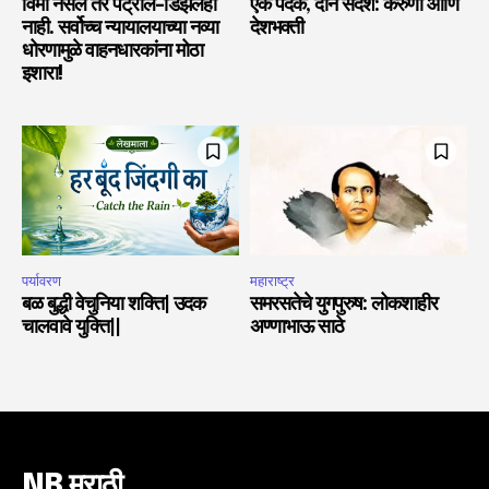
विमा नसेल तर पेट्रोल-डिझेलही
एक पदक, दोन संदेश: करुणा आणि
नाही. सर्वोच्च न्यायालयाच्या नव्या
देशभक्ती
धोरणामुळे वाहनधारकांना मोठा
इशारा!
पर्यावरण
महाराष्ट्र
बळ बुद्धी वेचुनिया शक्ति| उदक
समरसतेचे युगपुरुष: लोकशाहीर
चालवावे युक्ति||
अण्णाभाऊ साठे
NB मराठी