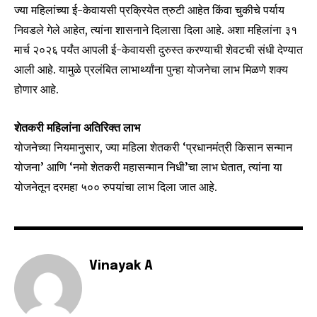
ज्या महिलांच्या ई-केवायसी प्रक्रियेत त्रुटी आहेत किंवा चुकीचे पर्याय
SUBSCRIBERS and be part of the
निवडले गेले आहेत, त्यांना शासनाने दिलासा दिला आहे. अशा महिलांना ३१
conversation.
मार्च २०२६ पर्यंत आपली ई-केवायसी दुरुस्त करण्याची शेवटची संधी देण्यात
To subscribe, simply enter your email address on our website
आली आहे. यामुळे प्रलंबित लाभार्थ्यांना पुन्हा योजनेचा लाभ मिळणे शक्य
or click the subscribe button below. Don't worry, we respect
होणार आहे.
your privacy and won't spam your inbox. Your information is
safe with us.
शेतकरी महिलांना अतिरिक्त लाभ
योजनेच्या नियमानुसार, ज्या महिला शेतकरी ‘प्रधानमंत्री किसान सन्मान
योजना’ आणि ‘नमो शेतकरी महासन्मान निधी’चा लाभ घेतात, त्यांना या
योजनेतून दरमहा ५०० रुपयांचा लाभ दिला जात आहे.
SUBSCRIBE
I've read and accept the
Privacy Policy
.
Vinayak A
6,300
32,111
75
Fans
Followers
Followers