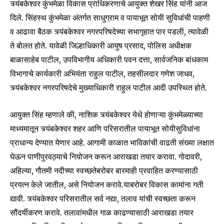
त्र्यंबकेश्वर कुंभमेळा विकास प्राधिकरणाचे आयुक्त शेखर सिंह यांनी आज
दिले. सिंहस्थ कुंभमेळा अंतर्गत साधुग्राम व पायाभूत सोयी सुविधांची पाहणी
व आढावा बैठक त्र्यंबकेश्वर नगरपरिषदेच्या सभागृहात पार पडली, त्यावेळी
ते बोलत होते. यावेळी जिल्हाधिकारी आयुष प्रसाद, पोलिस अधीक्षक
बाळासाहेब पाटील, उपविभागीय अधिकारी पवन दत्ता, सार्वजनिक बांधकाम
विभागाचे कार्यकारी अभियंता राहुल पाटील, तहसीलदार गणेश जाधव,
त्र्यंबकेश्वर नगरपरिषदेचे मुख्याधिकारी राहुल पाटील आदी उपस्थित होते.
आयुक्त सिंह म्हणाले की, नाशिक त्र्यंबकेश्वर येथे होणाऱ्या कुंभमेळ्याच्या
माध्यमातून त्र्यंबकेश्वर शहर आणि परिसरातील पायाभूत सोयीसुविधांना
प्राधान्य देण्यात येणार आहे. आगामी काळात भाविकांची वाढती संख्या लक्षात
घेऊन पाणीपुरवठ्याचे नियोजन करून आराखडा तयार करावा. गोदावरी,
Join our community of
अहिल्या, गौतमी नदीच्या स्वच्छतेबरोबर बारमाही प्रवाहित करण्यासाठी
SUBSCRIBERS and be part of the
प्रयत्न केले जातील, असे नियोजन करावे.याबरोबर विकास कामांना गती
conversation.
द्यावी. त्र्यंबकेश्वर परिसरातील सर्व नद्या, तलाव यांची स्वच्छता करून
सौंदर्यीकरण करावे. तलावांमधील गाळ काढण्यासाठी आराखडा तयार
To subscribe, simply enter your email address on our website