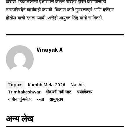
करावा. ठिकठिकाणी वृक्षारोपण करून परिसर हरित करण्यासाठी
or click the subscribe button below. Don't worry, we respect
your privacy and won't spam your inbox. Your information is
नगरपरिषदेने कार्यवाही करावी. विकास कामे गुणवत्तापूर्ण आणि दर्जेदार
safe with us.
होतील याची दक्षता घ्यावी, असेही आयुक्त सिंह यांनी सांगितले.
Vinayak A
SUBSCRIBE
I've read and accept the
Privacy Policy
.
Kumbh Mela 2026
Nashik
Topics
Trimbakeshwar
गोदावरी नदी घाट
त्र्यंबकेश्वर
6,300
32,111
75
Fans
Followers
Followers
नाशिक कुंभमेळा
रस्ता
साधुग्राम
अन्य लेख