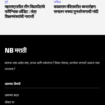
पुणे
नाशिक
महाराष्ट्रातील तीन विद्यापीठांचे
काळाराम मंदिरावरील ध्वजारोहण:
फॉरेन्सिक ऑडिट : तंत्र
सनातन भगव्या पुनर्जागरणाची नांदी
शिक्षणमंत्र्यांची नाराजी
NB मराठी
बातम्या जशा आहेत तशा, ताज्या आणि तर्कसंगत ! विचार देशाचा, कानोसा जगाचा! आवाज नव्या
भारताचा !
आमच्या विषयी
आमच्या बद्दल
सोबत या