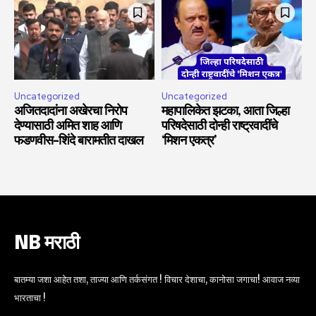
Uncategorized
Uncategorized
अजितदादांना अखेरचा निरोप
महापालिकेत झटका, आता जिल्हा
देण्यासाठी अमित शाह आणि
परिषदेसाठी दोन्ही राष्ट्रवादींचे
फडणवीस-शिंदे बारामतीत दाखल
‘मिशन एकत्र’
NB मराठी
बातम्या जशा आहेत तशा, ताज्या आणि तर्कसंगत ! विचार देशाचा, कानोसा जगाचा! आवाज नव्या
भारताचा !