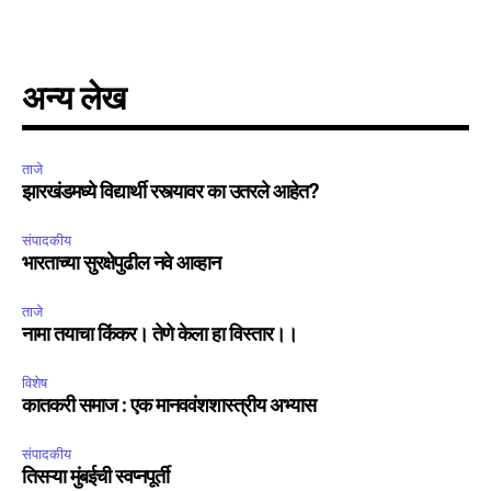
To subscribe, simply enter your email address on our website
or click the subscribe button below. Don't worry, we respect
your privacy and won't spam your inbox. Your information is
अन्य लेख
safe with us.
ताजे
झारखंडमध्ये विद्यार्थी रस्त्यावर का उतरले आहेत?
संपादकीय
SUBSCRIBE
भारताच्या सुरक्षेपुढील नवे आव्हान
I've read and accept the
Privacy Policy
.
ताजे
नामा तयाचा किंकर। तेणे केला हा विस्तार।।
विशेष
6,300
32,111
75
कातकरी समाज : एक मानववंशशास्त्रीय अभ्यास
Fans
Followers
Followers
संपादकीय
तिसऱ्या मुंबईची स्वप्नपूर्ती