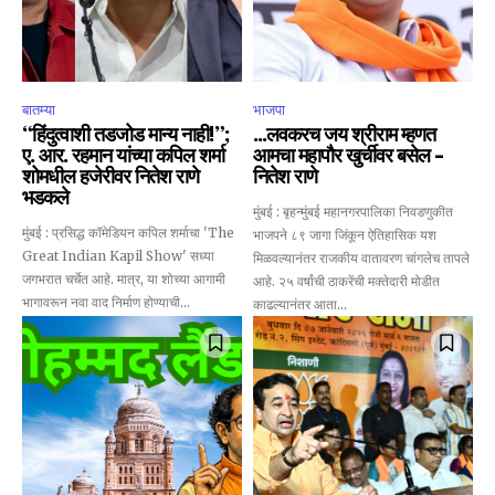
बातम्या
भाजपा
“हिंदुत्वाशी तडजोड मान्य नाही!”;
…लवकरच जय श्रीराम म्हणत
ए. आर. रहमान यांच्या कपिल शर्मा
आमचा महापौर खुर्चीवर बसेल –
शोमधील हजेरीवर नितेश राणे
नितेश राणे
भडकले
मुंबई : बृहन्मुंबई महानगरपालिका निवडणुकीत
मुंबई : प्रसिद्ध कॉमेडियन कपिल शर्माचा 'The
भाजपने ८९ जागा जिंकून ऐतिहासिक यश
Great Indian Kapil Show' सध्या
मिळवल्यानंतर राजकीय वातावरण चांगलेच तापले
जगभरात चर्चेत आहे. मात्र, या शोच्या आगामी
आहे. २५ वर्षांची ठाकरेंची मक्तेदारी मोडीत
भागावरून नवा वाद निर्माण होण्याची...
काढल्यानंतर आता...
Join our community of
SUBSCRIBERS and be part of the