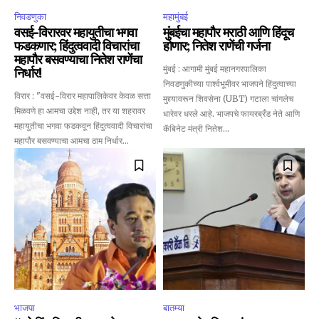
निवडणुका
महामुंबई
वसई-विरारवर महायुतीचा भगवा
मुंबईचा महापौर मराठी आणि हिंदूच
फडकणार; हिंदुत्ववादी विचारांचा
होणार; नितेश राणेंची गर्जना
महापौर बसवण्याचा नितेश राणेंचा
मुंबई : आगामी मुंबई महानगरपालिका
निर्धार!
निवडणुकीच्या पार्श्वभूमीवर भाजपने हिंदुत्वाच्या
विरार : "वसई-विरार महापालिकेवर केवळ सत्ता
मुद्द्यावरून शिवसेना (UBT) गटाला चांगलेच
मिळवणे हा आमचा उद्देश नाही, तर या शहरावर
धारेवर धरले आहे. भाजपचे फायरब्रँड नेते आणि
महायुतीचा भगवा फडकवून हिंदुत्ववादी विचारांचा
कॅबिनेट मंत्री नितेश...
महापौर बसवण्याचा आमचा ठाम निर्धार...
भाजपा
बातम्या