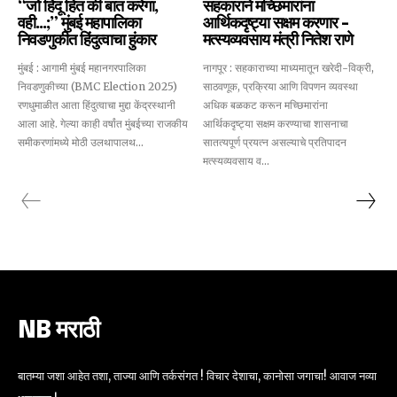
“जो हिंदू हित की बात करेगा,
सहकाराने मच्छिमारांना
वही…;” मुंबई महापालिका
आर्थिकदृष्ट्या सक्षम करणार –
निवडणुकीत हिंदुत्वाचा हुंकार
मत्स्यव्यवसाय मंत्री नितेश राणे
मुंबई : आगामी मुंबई महानगरपालिका
नागपूर : सहकाराच्या माध्यमातून खरेदी-विक्री,
निवडणुकीच्या (BMC Election 2025)
साठवणूक, प्रक्रिया आणि विपणन व्यवस्था
रणधुमाळीत आता हिंदुत्वाचा मुद्दा केंद्रस्थानी
अधिक बळकट करून मच्छिमारांना
आला आहे. गेल्या काही वर्षांत मुंबईच्या राजकीय
आर्थिकदृष्ट्या सक्षम करण्याचा शासनाचा
समीकरणांमध्ये मोठी उलथापालथ...
सातत्यपूर्ण प्रयत्न असल्याचे प्रतिपादन
मत्स्यव्यवसाय व...
NB मराठी
बातम्या जशा आहेत तशा, ताज्या आणि तर्कसंगत ! विचार देशाचा, कानोसा जगाचा! आवाज नव्या