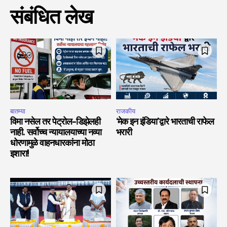
संबंधित लेख
बातम्या
राजकीय
विमा नसेल तर पेट्रोल-डिझेलही
‘मेक इन इंडिया’द्वारे भारताची राफेल
नाही. सर्वोच्च न्यायालयाच्या नव्या
भरारी
धोरणामुळे वाहनधारकांना मोठा
इशारा!