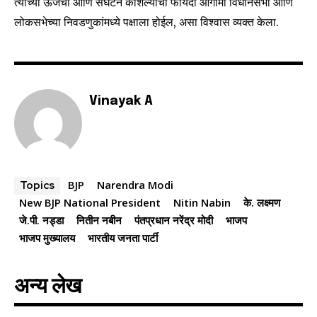
त्यांच्या ऊर्जेचा आणि संघटन कौशल्याचा फायदा आगामी विधानसभा आणि
लोकसभेच्या निवडणुकांमध्ये पक्षाला होईल, असा विश्वास व्यक्त केला.
Vinayak A
BJP
Narendra Modi
Topics
New BJP National President
Nitin Nabin
के. लक्ष्मण
जे.पी. नड्डा
नितीन नबीन
पंतप्रधान नरेंद्र मोदी
भाजप
भाजप मुख्यालय
भारतीय जनता पार्टी
अन्य लेख