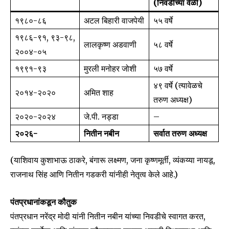
or click the subscribe button below. Don't worry, we respect
(निवडीच्या वेळी)
your privacy and won't spam your inbox. Your information is
१९८०-८६
अटल बिहारी वाजपेयी
५५ वर्षे
safe with us.
१९८६-९१, ९३-९८,
लालकृष्ण अडवाणी
५८ वर्षे
२००४-०५
१९९१-९३
मुरली मनोहर जोशी
५७ वर्षे
४९ वर्षे (त्यावेळचे
SUBSCRIBE
२०१४-२०२०
अमित शाह
तरुण अध्यक्ष)
२०२०-२०२४
जे.पी. नड्डा
–
I've read and accept the
Privacy Policy
.
२०२६-
नितीन नबीन
सर्वात तरुण अध्यक्ष
(याशिवाय कुशाभाऊ ठाकरे, बंगारू लक्ष्मण, जना कृष्णमूर्ती, व्यंकय्या नायडू,
6,300
32,111
75
Fans
Followers
Followers
राजनाथ सिंह आणि नितीन गडकरी यांनीही नेतृत्व केले आहे.)
पंतप्रधानांकडून कौतुक
पंतप्रधान नरेंद्र मोदी यांनी नितीन नबीन यांच्या निवडीचे स्वागत करत,