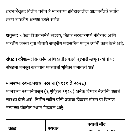
तरुण नेतृत्व:
नितीन नबीन हे भाजपच्या इतिहासातील आतापर्यंतचे सर्वात
तरुण राष्ट्रीय अध्यक्ष ठरले आहेत.
अनुभव:
५ वेळा विधानसभेचे सदस्य, बिहार सरकारमध्ये मंत्रिपद आणि
भारतीय जनता युवा मोर्चाचे राष्ट्रीय महासचिव म्हणून त्यांनी काम केले आहे.
संघटन कौशल्य:
सिक्कीम आणि छत्तीसगडचे प्रभारी म्हणून त्यांनी पक्ष
संघटना मजबूत करण्यात महत्त्वाची भूमिका बजावली आहे.
भाजपच्या अध्यक्षपदाचा प्रवास (१९८० ते २०२६)
भाजपच्या स्थापनेपासून (६ एप्रिल १९८०) अनेक दिग्गज नेत्यांनी पक्षाचे
Join our community of
सारथ्य केले आहे. नितीन नबीन यांनी वयाचा विक्रम मोडत या दिग्गज
SUBSCRIBERS and be part of the
नेत्यांच्या पंक्तीत स्थान मिळवले आहे:
conversation.
वयाची नोंद
To subscribe, simply enter your email address on our website
काळ
अध्यक्ष