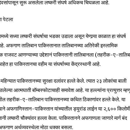
ही दिवसांपासून सुरू असलेला लष्करी संघर्ष अधिकच चिघळला आहे.
ा पेटला
्ये सध्या लष्करी संघर्षाचा भडका उडाला असून येणार्‍या काळात हा संघर्ष
े. अफगाण तालिबान पाकिस्तानात तालिबानच्या अतिरेकी इस्लामिक
मिक राजवट आणण्याच्या उद्देशानं पाकिस्तानी तालिबानला (तहरीक-ए-तालि
 हा पाकिस्तानचा वहीम या संघर्षाच्या केंद्रस्थानी आहे.
न्यात पाकिस्तानच्या सुरक्षा दलांवर हल्ले केले. त्यात २३ लोकांचा बाली
लेल्या आत्मघाती बॉम्बस्फोटाचाही समावेश आहे. या हल्ल्यांना प्रत्युत्तर म्हण
थील तहरीक-ए-तालिबान पाकिस्तानच्या कथित ठिकाणांवर हल्ले केले. या
ैन्याने अफगाणिस्तान-पाकिस्तान यांच्यातील ड्युरांड लाईन या २,६०० किलो
तानी लष्करी चौक्यांवर हल्ला केला. पाकिस्तानने अफगाणला जाणारे मार्ग बंद
अफगाण अर्थव्यवस्थेला मोठा धक्का बसला.