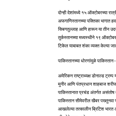
Join our commu
दोन्ही देशांमध्ये १५ ऑक्टोबरच्या र
SUBSCRIBERS an
अफगाणिस्तानच्या पक्तिका भागात हवा
of the conversa
सिबगतुल्लाह आणि हारून या तीन उदय
तुर्कस्तानच्या मध्यस्थीने १९ ऑक्टोब
To subscribe, simply enter your e
टिकेल याबाबत शंका व्यक्त केल्या ज
the subscribe button below. Don'
won't spam your inbox. Your infor
पाकिस्तानच्या धोरणांमुळे पाकिस्तान
अमेरिकन राष्ट्राध्यक्ष डोनाल्ड ट्र
मुनीर आणि पंतप्रधान शाहबाज शरीफ 
6,300
पाकिस्तानात प्रचंड अंतर्गत असंतोष
Fans
पाकिस्तान सीमेवरील खैबर पख्तुनवा प्
आखलेल्या तत्कालीन ब्रिटिश भारत आ