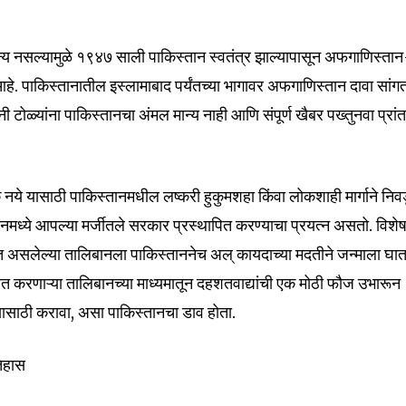
न्य नसल्यामुळे १९४७ साली पाकिस्तान स्वतंत्र झाल्यापासून अफगाणिस्ता
 आहे. पाकिस्तानातील इस्लामाबाद पर्यंतच्या भागावर अफगाणिस्तान दावा सांग
 टोळ्यांना पाकिस्तानचा अंमल मान्य नाही आणि संपूर्ण खैबर पख्तुनवा प्रां
कू नये यासाठी पाकिस्तानमधील लष्करी हुकुमशहा किंवा लोकशाही मार्गाने निव
नमध्ये आपल्या मर्जीतले सरकार प्रस्थापित करण्याचा प्रयत्न असतो. विशे
तेत असलेल्या तालिबानला पाकिस्ताननेच अल् कायदाच्या मदतीने जन्माला घा
द्रित करणाऱ्या तालिबानच्या माध्यमातून दहशतवाद्यांची एक मोठी फौज उभारून
यासाठी करावा, असा पाकिस्तानचा डाव होता.
िहास