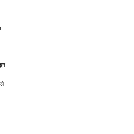
न-
त
त
डून
ष
तले