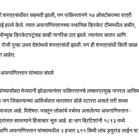
nity of
ात्री शस्त्रसंधीवर सहमती झाली, पण पाकिस्तानने १७ ऑक्टोबरच्या रात्री
d be part
ई हल्ले केले. त्यात अफगाणिस्तानच्या स्थानिक क्रिकेट टीममधील कबीर,
tion.
ोन्मुख क्रिकेटपटूंसह काही नागरिक ठार झाले. त्यानंतर कतार आणि
र रोजी पुन्हा उभय देशांमध्ये शस्त्रसंधी झाली. पण ही शस्त्रसंधी किती काळ
mail address on our website or click
ात आहेत.
t worry, we respect your privacy and
I've read and a
mation is safe with us.
-अफगाणिस्तान यांच्यात संघर्ष
म्प यांच्यासोबत मेजवानी झोडल्यानंतर पाकिस्तानचे लष्करप्रमुख जनरल आसि
जग जिंकल्याच्या आविर्भावात भारतावर डोळे वटारत असले तरी सध्या
32,111
 माजला आहे. विशेषतः पख्तुन लोकांचे वर्चस्व असलेल्या अफगाणिस्तान-
Followers
रांतात सातत्याने हिंसाचार सुरु आहे. हा भाग ब्रिटिशांनी १८९३ मध्ये
णि अफगाणिस्तान यांच्यामधील २ हजार ६११ किमी लांब ड्युरांड लाईन या