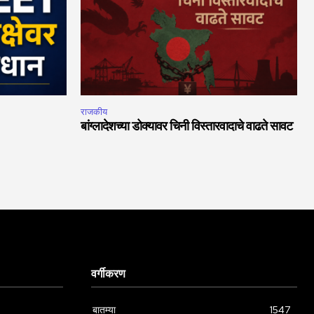
राजकीय
बांग्लादेशच्या डोक्यावर चिनी विस्तारवादाचे वाढते सावट
वर्गीकरण
बातम्या
1547