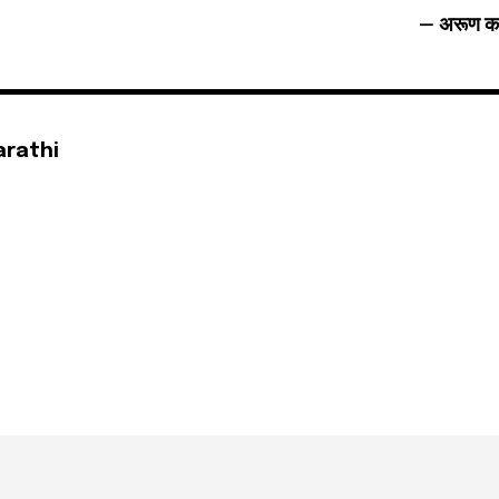
– अरूण क
arathi