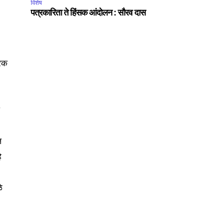
विशेष
पत्रकारिता ते हिंसक आंदोलन : सौरव दास
ूरक
SUBSCRIBE
ी
ccept the
Privacy Policy
.
न
े
े
75
Followers