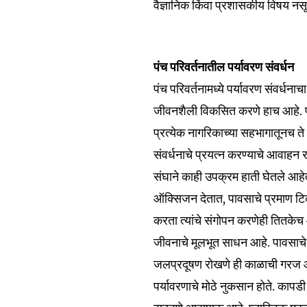
वैज्ञानिक किंवा प्रशासकीय विषय नसू
पंच परिवर्तनातील पर्यावरण संवर्धन
Join our commu
पंच परिवर्तनामध्ये पर्यावरण संवर्धन
SUBSCRIBERS an
जीवनशैली विकसित करणे हाच आहे. पर्य
of the conversa
प्रत्येक नागरिकाच्या सहभागातूनच ते
संवर्धनाचे प्रयत्न करण्याचे आवाहन र
To subscribe, simply enter your e
संघाने काही उपक्रम हाती घेतले आहे
the subscribe button below. Don'
won't spam your inbox. Your infor
ऑक्सिजन देतात, पावसाचे प्रमाण टिक
करता त्यांचे संगोपन करणेही तितकेच 
जीवनाचे मूलभूत साधन आहे. पावसाच
जलप्रदूषण रोखणे ही काळाची गरज आहे
पर्यावरणाचे मोठे नुकसान होते. कापडी 
6,300
Fans