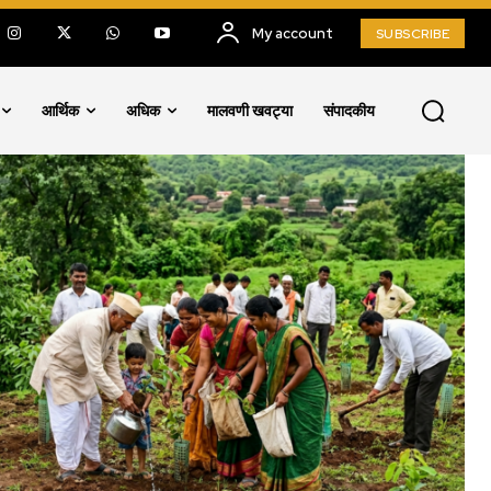
My account
SUBSCRIBE
आर्थिक
अधिक
मालवणी खवट्या
संपादकीय