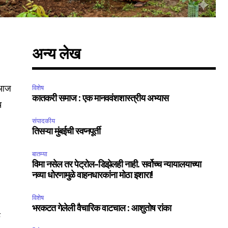
अन्य लेख
े आज
विशेष
कातकरी समाज : एक मानववंशशास्त्रीय अभ्यास
च
संपादकीय
तिसऱ्या मुंबईची स्वप्नपूर्ती
बातम्या
विमा नसेल तर पेट्रोल-डिझेलही नाही. सर्वोच्च न्यायालयाच्या
नव्या धोरणामुळे वाहनधारकांना मोठा इशारा!
विशेष
भरकटत गेलेली वैचारिक वाटचाल : आशुतोष रांका
ळ