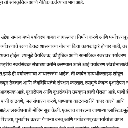
न तो सांस्कृतिक आणि नैतिक कर्तव्याचा भाग आहे.
nity of
ाचा उद्देश समाजामध्ये पर्यावरणाबाबत जागरूकता निर्माण करणे आणि पर्यावरणप
d be part
ावरणाचे रक्षण केवळ शासनाच्या योजना किंवा कायद्यांद्वारे होणार नाही, तर
tion.
 शक्य होईल. त्यामुळे वैयक्तिक, कौटुंबिक आणि सामाजिक स्तरावर पर्यावरण
ाष्ट्रीय स्वयंसेवक संघाच्या वतीने करण्यात आले आहे.पर्यावरण संवर्धनासाठ
mail address on our website or click
त.झाडे ही पर्यावरणाचा आधारस्तंभ आहेत. ती कार्बन डायऑक्साइड शोषून
t worry, we respect your privacy and
I've read and a
mation is safe with us.
वून ठेवतात आणि जैवविविधतेचे संरक्षण करतात. त्यामुळे केवळ वृक्षारोपण 
आवश्यक आहे. वृक्षारोपण आणि वृक्षसंवर्धन उपक्रम हाती घेतला आहे. पाणी ह
े पाणी साठवणे, जलसंधारण करणे, पाण्याचा काटकसरीने वापर करणे आणि
.जलसंर्वधनाची मोहिम सुरु केली. एकदाच वापरल्या जाणाऱ्या प्लास्टिकमुळ
पिशव्या, पुनर्वापर करता येणाऱ्या वस्तू आणि पर्यावरणपूरक पर्यायांचा वापर
32,111
Followers