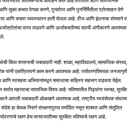
क्त जीवनशैली अवलंबण्याचे आवाहन केले आहे.घरातील आणि सार्वजनिक
ि सुका कचरा वेगळा करणे, पुनर्वापर आणि पुनर्निर्मितीला प्रोत्साहन देणे
्छता आणि कचरा व्यवस्थापन हाती घेतला आहे. वीज आणि इंधनाचा संयमाने व
र्जास्रोतांचा वापर वाढवणे आणि ऊर्जाबचतीच्या सवयी अंगीकारणे आवश्यक
ले.
स्थेची किंवा शासनाची जबाबदारी नाही. शाळा, महाविद्यालये, सामाजिक संस्था
गरिक यांनी एकत्रितपणे काम करणे आवश्यक आहे. पर्यावरणविषयक जनजागृती
्रम आणि स्वच्छता अभियानांमधून समाजाचा सक्रिय सहभाग वाढवता येईल.
सर्वात महत्त्वाचा सामाजिक विषय आहे. भविष्यातील पिढ्यांना स्वच्छ, सुरक्ष
रत्येकाने आपली जबाबदारी ओळखणे आवश्यक आहे. राष्ट्रीय स्वयंसेवक संघाच्य
ा संदेश हा केवळ निसर्ग संरक्षणापुरता मर्यादित नसून शाश्वत आणि संतुलित
यावरणाचे रक्षण हेच मानवजातीच्या सुरक्षित भविष्याचे रक्षण आहे.