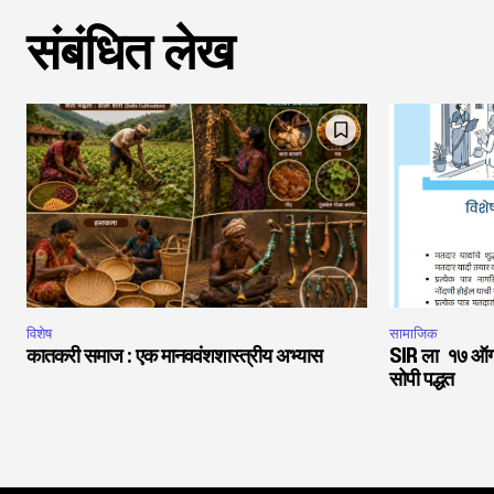
संबंधित लेख
विशेष
सामाजिक
कातकरी समाज : एक मानववंशशास्त्रीय अभ्यास
SIR ला १७ ऑगस्
सोपी पद्धत