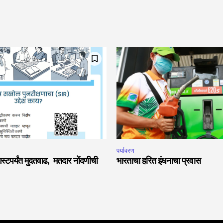
पर्यावरण
टपर्यंत मुदतवाढ, मतदार नोंदणीची
भारताचा हरित इंधनाचा प्रवास