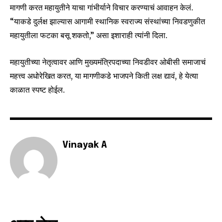
or click the subscribe button below. Don't worry, we respect
मागणी करत महायुतीने याचा गांभीर्याने विचार करण्याचं आवाहन केलं.
your privacy and won't spam your inbox. Your information is
“याकडे दुर्लक्ष झाल्यास आगामी स्थानिक स्वराज्य संस्थांच्या निवडणुकीत
safe with us.
महायुतीला फटका बसू शकतो,” असा इशाराही त्यांनी दिला.
महायुतीच्या नेतृत्वावर आणि मुख्यमंत्रिपदाच्या निवडीवर ओबीसी समाजाचं
महत्त्व अधोरेखित करत, या मागणीकडे भाजपने किती लक्ष द्यावं, हे येत्या
SUBSCRIBE
काळात स्पष्ट होईल.
I've read and accept the
Privacy Policy
.
Vinayak A
6,300
32,111
75
Fans
Followers
Followers