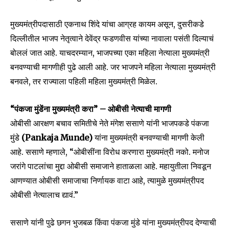
मुख्यमंत्रीपदासाठी एकनाथ शिंदे यांचा आग्रह कायम असून, दुसरीकडे
दिल्लीतील भाजप नेतृत्वाने देवेंद्र फडणवीस यांच्या नावाला पसंती दिल्याचं
बोललं जात आहे. याचदरम्यान, भाजपच्या एका महिला नेत्याला मुख्यमंत्री
बनवण्याची मागणीही पुढे आली आहे. जर भाजपने महिला नेत्याला मुख्यमंत्री
बनवले, तर राज्याला पहिली महिला मुख्यमंत्री मिळेल.
“पंकजा मुंडेंना मुख्यमंत्री करा” – ओबीसी नेत्याची मागणी
ओबीसी आरक्षण बचाव समितीचे नेते मंगेश ससाणे यांनी भाजपकडे पंकजा
मुंडे
(Pankaja Munde)
यांना मुख्यमंत्री बनवण्याची मागणी केली
आहे. ससाणे म्हणाले, “ओबीसींना विरोध करणारा मुख्यमंत्री नको. मनोज
जरांगे पाटलांचा मुद्दा ओबीसी समाजाने हाताळला आहे. महायुतीला निवडून
Join our community of
आणण्यात ओबीसी समाजाचा निर्णायक वाटा आहे, त्यामुळे मुख्यमंत्रीपद
SUBSCRIBERS and be part of the
ओबीसी नेत्यालाच द्यावं.”
conversation.
ससाणे यांनी पुढे छगन भुजबळ किंवा पंकजा मुंडे यांना मुख्यमंत्रीपद देण्याची
To subscribe, simply enter your email address on our website