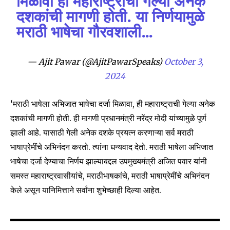
मिळावा ही महाराष्ट्राची गेल्या अनेक
Join our community of
दशकांची मागणी होती. या निर्णयामुळे
SUBSCRIBERS and be part of the
मराठी भाषेचा गौरवशाली…
conversation.
To subscribe, simply enter your email address on our website
— Ajit Pawar (@AjitPawarSpeaks)
October 3,
or click the subscribe button below. Don't worry, we respect
2024
your privacy and won't spam your inbox. Your information is
safe with us.
‘मराठी भाषेला अभिजात भाषेचा दर्जा मिळावा, ही महाराष्ट्राची गेल्या अनेक
दशकांची मागणी होती. ही मागणी प्रधानमंत्री नरेंद्र मोदी यांच्यामुळे पूर्ण
झाली आहे. यासाठी गेली अनेक दशके प्रयत्न करणाऱ्या सर्व मराठी
भाषाप्रेमींचे अभिनंदन करतो. त्यांना धन्यवाद देतो. मराठी भाषेला अभिजात
SUBSCRIBE
भाषेचा दर्जा देण्याचा निर्णय झाल्याबद्दल उपमुख्यमंत्री अजित पवार यांनी
समस्त महाराष्ट्रवासीयांचे, मराठीभाषकांचे, मराठी भाषाप्रेमींचे अभिनंदन
I've read and accept the
Privacy Policy
.
केले असून यानिमित्ताने सर्वांना शुभेच्छाही दिल्या आहेत.
6,300
32,111
75