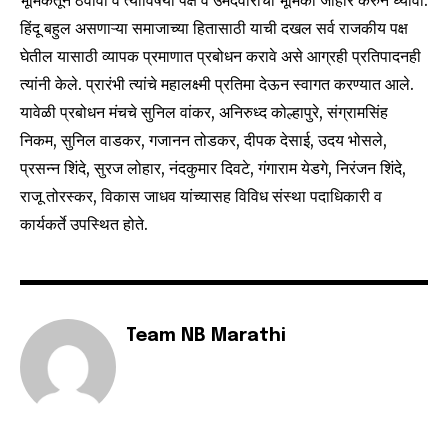
भूमिकेतून ठेवावा व त्याविषयी पक्ष व उमेदवारांची भूमिका जाहीर करुन घ्यावी.
To subscribe, simply enter your email address on our website
हिंदू बहुल असणाऱ्या समाजाच्या हितासाठी याची दखल सर्व राजकीय पक्ष
or click the subscribe button below. Don't worry, we respect
your privacy and won't spam your inbox. Your information is
घेतील यासाठी व्यापक प्रमाणात प्रबोधन करावे असे आग्रही प्रतिपादनही
safe with us.
त्यांनी केले. प्रारंभी त्यांचे महालक्ष्मी प्रतिमा देऊन स्वागत करण्यात आले.
यावेळी प्रबोधन मंचचे सुनिल वांकर, अनिरुध्द कोल्हापुरे, संग्रामसिंह
निकम, सुनिल वाडकर, गजानन तोडकर, दीपक देसाई, उदय भोसले,
प्रसन्न शिंदे, सुरज लोहार, नंदकुमार दिवटे, गंगाराम येडगे, निरंजन शिंदे,
राजू तोरस्कर, विकास जाधव यांच्यासह विविध संस्था पदाधिकारी व
SUBSCRIBE
कार्यकर्ते उपस्थित होते.
I've read and accept the
Privacy Policy
.
Team NB Marathi
6,300
32,111
75
Fans
Followers
Followers