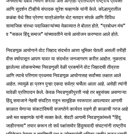
जनमताचा दबाव निर्माण करावा असे आग्रही प्रतिपादन राष्ट्रीय प्रवक्ते
आणि सुदर्शन टीव्हीचे संपादक सुरेश चव्हाणके यांनी केले. कोल्हापुरातील
कळंबा येथे शिव प्रेरणा यात्रेअंतर्गत थेट मतदार संपर्क आणि विविध
सामाजिक संस्था पदाधिकाऱ्यांच्या मेळाव्यात ते बोलत होते. “प्रबोधन मंच”
व “सकल हिंदू समाज” यांच्यावतीने याचे आयोजन करण्यात आले होते.
निवडणूक आयोगाने वोट जिहाद संदर्भात आत्ता भूमिका घेतली असली तरीही
वीस वर्षापासून आपण यावर या संदर्भात जनजागरण करीत आहोत. नुकताच
झालेल्या लोकसभेच्या निवडणुकी वेळी प्रकर्षाने वोट जिहादची तीव्रता
आणि त्याचे परिणाम प्रथमच निवडणूक आयोगासह सर्वांच्या लक्षात आले
आहेत. त्यामुळे हा प्रश्न पुन्हा एकदा सर्वत्र चर्चेला आला आहे. असेही त्यांनी
यावेळी प्रतिपादन केले. केवळ निवडणुकीपुरती नव्हे तर बहुसंख्य असणाऱ्या
हिंदू समाजाने नेहमी संघटित राहून सामूहिक स्वरूपात आपल्यावर आगामी
Join our community of
काळात येणाऱ्या संकटांविषयी सजगतेने कार्यरत राहणे ही काळाची गरज आहे
SUBSCRIBERS and be part of the
असे मत चव्हाणके यांनी व्यक्त केले. शेवटी आगामी निवडणुकांमध्ये “हिंदू
conversation.
जाहीरनामा” तयार करून तो सर्व पक्षांसमोर हिंदुत्ववादी संघटनांनी राष्ट्रीय