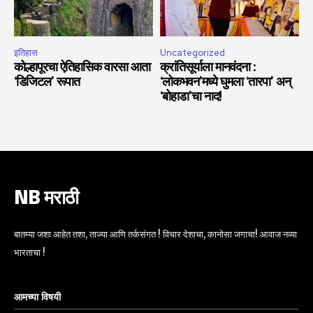
इतिहास
Uncategorized
कोल्हापूरचा ऐतिहासिक वारसा आता
क्रांतिसूर्याला मानवंदना :
‘डिजिटल’ रूपात
‘लोकभवन’मध्ये घुमला ‘तारपा’ अन्
‘बोहाडा’चा नाद!
NB मराठी
बातम्या जशा आहेत तशा, ताज्या आणि तर्कसंगत ! विचार देशाचा, कानोसा जगाचा! आवाज नव्या
भारताचा !
आमच्या विषयी