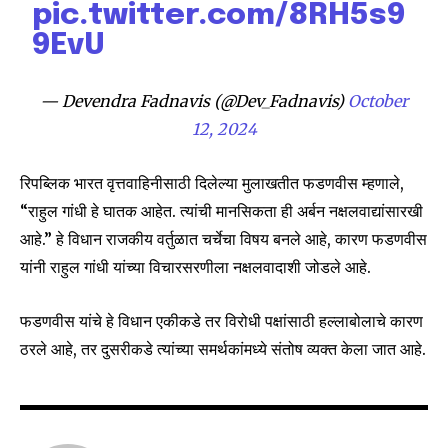
pic.twitter.com/8RH5s9
SUBSCRIBERS and be part of the
9EvU
conversation.
To subscribe, simply enter your email address on our website
— Devendra Fadnavis (@Dev_Fadnavis)
October
or click the subscribe button below. Don't worry, we respect
12, 2024
your privacy and won't spam your inbox. Your information is
safe with us.
रिपब्लिक भारत वृत्तवाहिनीसाठी दिलेल्या मुलाखतीत फडणवीस म्हणाले,
“राहुल गांधी हे घातक आहेत. त्यांची मानसिकता ही अर्बन नक्षलवाद्यांसारखी
आहे.” हे विधान राजकीय वर्तुळात चर्चेचा विषय बनले आहे, कारण फडणवीस
यांनी राहुल गांधी यांच्या विचारसरणीला नक्षलवादाशी जोडले आहे.
SUBSCRIBE
फडणवीस यांचे हे विधान एकीकडे तर विरोधी पक्षांसाठी हल्लाबोलाचे कारण
I've read and accept the
Privacy Policy
.
ठरले आहे, तर दुसरीकडे त्यांच्या समर्थकांमध्ये संतोष व्यक्त केला जात आहे.
6,300
32,111
75
Fans
Followers
Followers