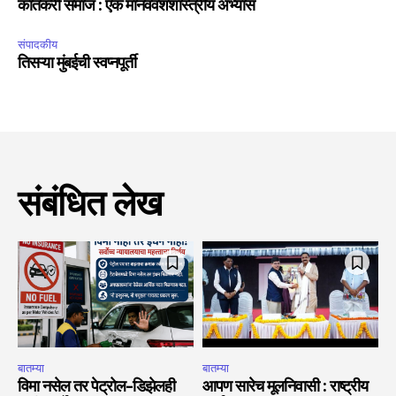
कातकरी समाज : एक मानववंशशास्त्रीय अभ्यास
संपादकीय
तिसऱ्या मुंबईची स्वप्नपूर्ती
संबंधित लेख
बातम्या
बातम्या
विमा नसेल तर पेट्रोल-डिझेलही
आपण सारेच मूलनिवासी : राष्ट्रीय